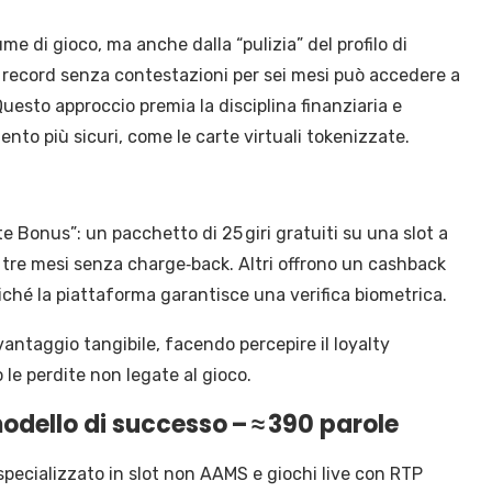
ume di gioco, ma anche dalla “pulizia” del profilo di
ecord senza contestazioni per sei mesi può accedere a
 Questo approccio premia la disciplina finanziaria e
ento più sicuri, come le carte virtuali tokenizzate.
e Bonus”: un pacchetto di 25 giri gratuiti su una slot a
tre mesi senza charge‑back. Altri offrono un cashback
oiché la piattaforma garantisce una verifica biometrica.
antaggio tangibile, facendo percepire il loyalty
le perdite non legate al gioco.
odello di successo – ≈ 390 parole
 specializzato in slot non AAMS e giochi live con RTP