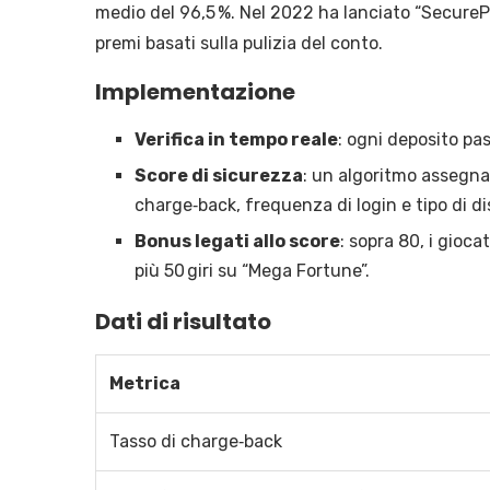
medio del 96,5 %. Nel 2022 ha lanciato “SecureP
premi basati sulla pulizia del conto.
Implementazione
Verifica in tempo reale
: ogni deposito pa
Score di sicurezza
: un algoritmo assegna 
charge‑back, frequenza di login e tipo di di
Bonus legati allo score
: sopra 80, i gioca
più 50 giri su “Mega Fortune”.
Dati di risultato
Metrica
Tasso di charge‑back