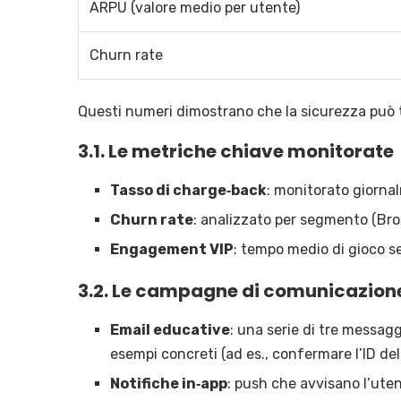
ARPU (valore medio per utente)
Churn rate
Questi numeri dimostrano che la sicurezza può t
3.1. Le metriche chiave monitorate
Tasso di charge‑back
: monitorato giornal
Churn rate
: analizzato per segmento (Bron
Engagement VIP
: tempo medio di gioco s
3.2. Le campagne di comunicazione
Email educative
: una serie di tre messa
esempi concreti (ad es., confermare l’ID dell
Notifiche in‑app
: push che avvisano l’ute