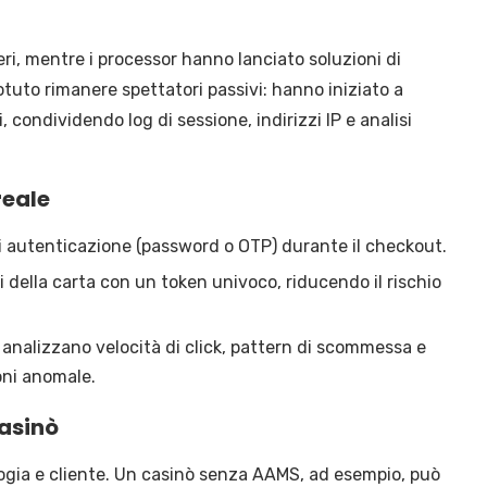
ri, mentre i processor hanno lanciato soluzioni di
otuto rimanere spettatori passivi: hanno iniziato a
, condividendo log di sessione, indirizzi IP e analisi
reale
 di autenticazione (password o OTP) durante il checkout.
ili della carta con un token univoco, riducendo il rischio
vi analizzano velocità di click, pattern di scommessa e
oni anomale.
casinò
ologia e cliente. Un casinò senza AAMS, ad esempio, può