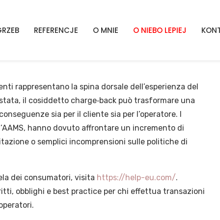
RZEB
REFERENCJE
O MNIE
O NIEBO LEPIEJ
KON
nti rappresentano la spina dorsale dell’esperienza del
tata, il cosiddetto charge‑back può trasformare una
nseguenze sia per il cliente sia per l’operatore. I
all’AAMS, hanno dovuto affrontare un incremento di
gitazione o semplici incomprensioni sulle politiche di
ela dei consumatori, visita
https://help-eu.com/
.
itti, obblighi e best practice per chi effettua transazioni
operatori.