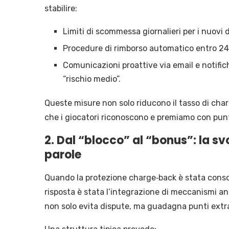
stabilire:
Limiti di scommessa giornalieri per i nuovi 
Procedure di rimborso automatico entro 24 h 
Comunicazioni proattive via email e notifi
“rischio medio”.
Queste misure non solo riducono il tasso di ch
che i giocatori riconoscono e premiamo con punt
2. Dal “blocco” al “bonus”: la sv
parole
Quando la protezione charge‑back è stata consoli
risposta è stata l’integrazione di meccanismi anti
non solo evita dispute, ma guadagna punti extra 