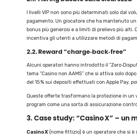
I livelli VIP non sono più determinati solo dal vol
pagamento. Un giocatore che ha mantenuto un r
bonus più generosi e a limiti di prelievo più alti.
incentiva gli utenti a utilizzare metodi di pagam
2.2. Reward “charge‑back‑free”
Alcuni operatori hanno introdotto il “Zero‑Disput
tema “Casino non AAMS” che si attiva solo dopo 
del 15 % sui depositi effettuati con Apple Pay, p
Queste offerte trasformano la protezione in un v
program come una sorta di assicurazione contro 
3. Case study: “Casino X” – un m
Casino X
(nome fittizio) è un operatore che si è