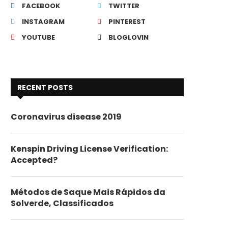
FACEBOOK
TWITTER
INSTAGRAM
PINTEREST
YOUTUBE
BLOGLOVIN
RECENT POSTS
Coronavirus disease 2019
Kenspin Driving License Verification:
Accepted?
Métodos de Saque Mais Rápidos da
Solverde, Classificados