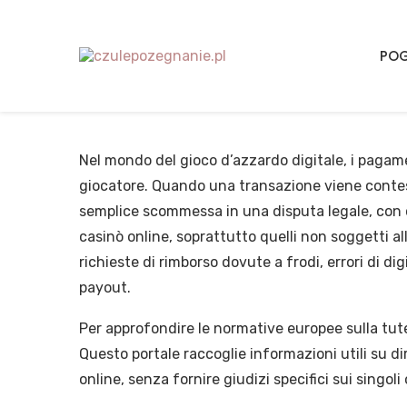
POG
Nel mondo del gioco d’azzardo digitale, i pagame
giocatore. Quando una transazione viene contes
semplice scommessa in una disputa legale, con co
casinò online, soprattutto quelli non soggetti 
richieste di rimborso dovute a frodi, errori di di
payout.
Per approfondire le normative europee sulla tut
Questo portale raccoglie informazioni utili su dir
online, senza fornire giudizi specifici sui singoli 