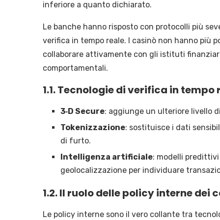
inferiore a quanto dichiarato.
Le banche hanno risposto con protocolli più seve
verifica in tempo reale. I casinò non hanno più p
collaborare attivamente con gli istituti finanziari
comportamentali.
1.1. Tecnologie di verifica in tempo 
3‑D Secure
: aggiunge un ulteriore livello
Tokenizzazione
: sostituisce i dati sensib
di furto.
Intelligenza artificiale
: modelli preditti
geolocalizzazione per individuare transazi
1.2. Il ruolo delle policy interne dei 
Le policy interne sono il vero collante tra tecn