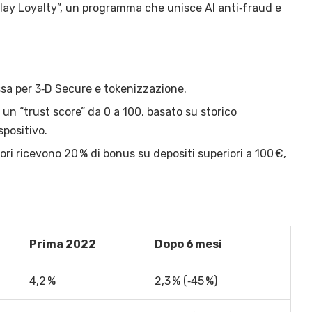
lay Loyalty”, un programma che unisce AI anti‑fraud e
ssa per 3‑D Secure e tokenizzazione.
un “trust score” da 0 a 100, basato su storico
spositivo.
tori ricevono 20 % di bonus su depositi superiori a 100 €,
Prima 2022
Dopo 6 mesi
4,2 %
2,3 % (‑45 %)