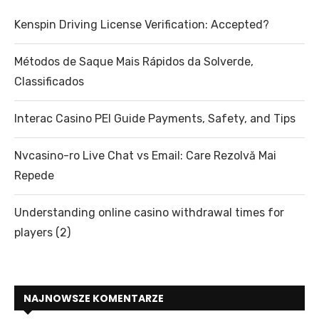
Kenspin Driving License Verification: Accepted?
Métodos de Saque Mais Rápidos da Solverde,
Classificados
Interac Casino PEI Guide Payments, Safety, and Tips
Nvcasino-ro Live Chat vs Email: Care Rezolvă Mai
Repede
Understanding online casino withdrawal times for
players (2)
NAJNOWSZE KOMENTARZE