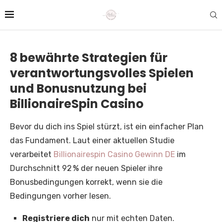
8 bewährte Strategien für
verantwortungsvolles Spielen
und Bonusnutzung bei
BillionaireSpin Casino
Bevor du dich ins Spiel stürzt, ist ein einfacher Plan
das Fundament. Laut einer aktuellen Studie
verarbeitet
Billionairespin Casino Gewinn DE
im
Durchschnitt 92 % der neuen Spieler ihre
Bonusbedingungen korrekt, wenn sie die
Bedingungen vorher lesen.
Registriere dich
nur mit echten Daten.