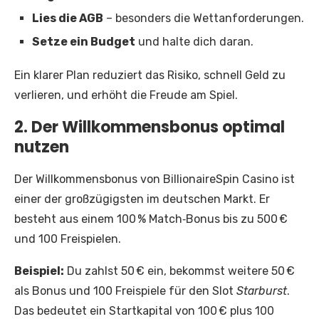
Lies die AGB
– besonders die Wettanforderungen.
Setze ein Budget
und halte dich daran.
Ein klarer Plan reduziert das Risiko, schnell Geld zu
verlieren, und erhöht die Freude am Spiel.
2. Der Willkommensbonus optimal
nutzen
Der Willkommensbonus von BillionaireSpin Casino ist
einer der großzügigsten im deutschen Markt. Er
besteht aus einem 100 % Match‑Bonus bis zu 500 €
und 100 Freispielen.
Beispiel:
Du zahlst 50 € ein, bekommst weitere 50 €
als Bonus und 100 Freispiele für den Slot
Starburst
.
Das bedeutet ein Startkapital von 100 € plus 100