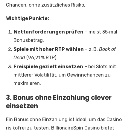
Chancen, ohne zusätzliches Risiko.
Wichtige Punkte:
Wettanforderungen prüfen
– meist 35‑mal
Bonusbetrag.
Spiele mit hoher RTP wählen
– z. B.
Book of
Dead
(96,21 % RTP).
Freispiele gezielt einsetzen
– bei Slots mit
mittlerer Volatilität, um Gewinnchancen zu
maximieren.
3. Bonus ohne Einzahlung clever
einsetzen
Ein Bonus ohne Einzahlung ist ideal, um das Casino
risikofrei zu testen. BillionaireSpin Casino bietet