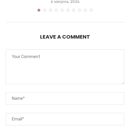
6 sierpnia, 2026
LEAVE A COMMENT