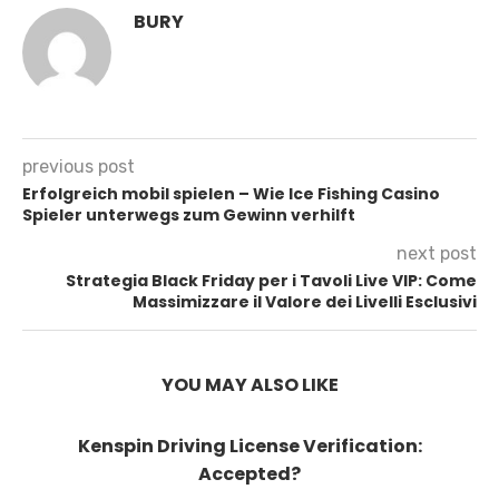
BURY
previous post
Erfolgreich mobil spielen – Wie Ice Fishing Casino
Spieler unterwegs zum Gewinn verhilft
next post
Strategia Black Friday per i Tavoli Live VIP: Come
Massimizzare il Valore dei Livelli Esclusivi
YOU MAY ALSO LIKE
Kenspin Driving License Verification:
M
Accepted?