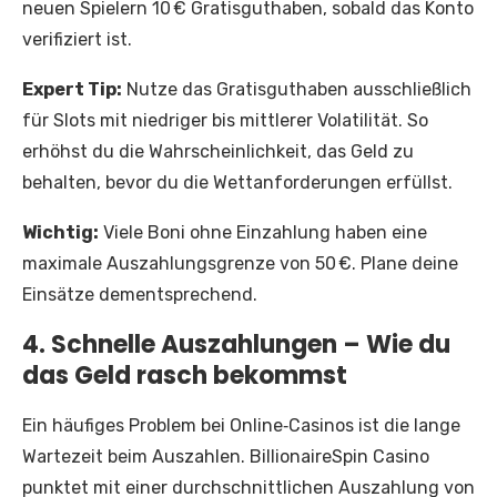
neuen Spielern 10 € Gratisguthaben, sobald das Konto
verifiziert ist.
Expert Tip:
Nutze das Gratisguthaben ausschließlich
für Slots mit niedriger bis mittlerer Volatilität. So
erhöhst du die Wahrscheinlichkeit, das Geld zu
behalten, bevor du die Wettanforderungen erfüllst.
Wichtig:
Viele Boni ohne Einzahlung haben eine
maximale Auszahlungsgrenze von 50 €. Plane deine
Einsätze dementsprechend.
4. Schnelle Auszahlungen – Wie du
das Geld rasch bekommst
Ein häufiges Problem bei Online‑Casinos ist die lange
Wartezeit beim Auszahlen. BillionaireSpin Casino
punktet mit einer durchschnittlichen Auszahlung von