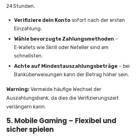
24 Stunden.
Verifiziere dein Konto
sofort nach der ersten
Einzahlung.
Wähle bevorzugte Zahlungsmethoden
–
E‑Wallets wie Skrill oder Neteller sind am
schnellsten.
Achte auf Mindestauszahlungsbeträge
– bei
Banküberweisungen kann der Betrag höher sein.
Warning:
Vermeide häufige Wechsel der
Auszahlungsbank, da dies die Verifizierungszeit
verlängern kann.
5. Mobile Gaming – Flexibel und
sicher spielen