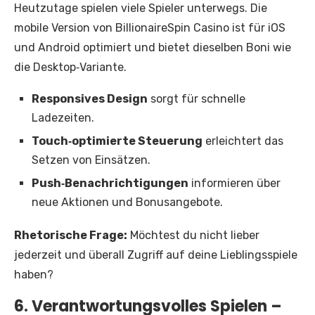
Heutzutage spielen viele Spieler unterwegs. Die
mobile Version von BillionaireSpin Casino ist für iOS
und Android optimiert und bietet dieselben Boni wie
die Desktop‑Variante.
Responsives Design
sorgt für schnelle
Ladezeiten.
Touch‑optimierte Steuerung
erleichtert das
Setzen von Einsätzen.
Push‑Benachrichtigungen
informieren über
neue Aktionen und Bonusangebote.
Rhetorische Frage:
Möchtest du nicht lieber
jederzeit und überall Zugriff auf deine Lieblingsspiele
haben?
6. Verantwortungsvolles Spielen –