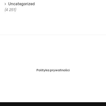
Uncategorized
(4 251)
Polityka prywatności