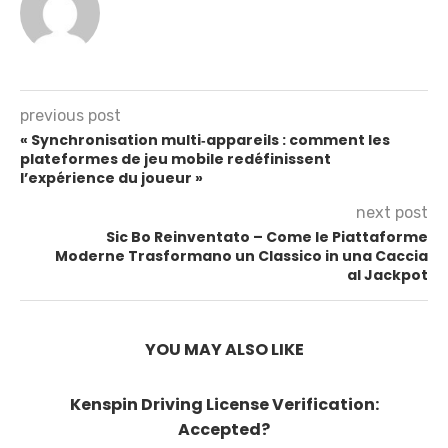
previous post
« Synchronisation multi‑appareils : comment les
plateformes de jeu mobile redéfinissent
l’expérience du joueur »
next post
Sic Bo Reinventato – Come le Piattaforme
Moderne Trasformano un Classico in una Caccia
al Jackpot
YOU MAY ALSO LIKE
Kenspin Driving License Verification:
M
Accepted?