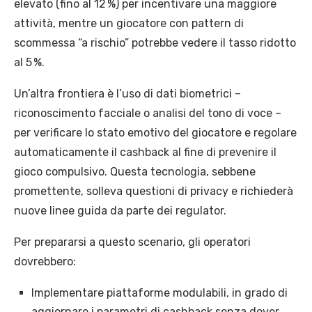
elevato (fino al 12 %) per incentivare una maggiore
attività, mentre un giocatore con pattern di
scommessa “a rischio” potrebbe vedere il tasso ridotto
al 5 %.
Un’altra frontiera è l’uso di dati biometrici –
riconoscimento facciale o analisi del tono di voce –
per verificare lo stato emotivo del giocatore e regolare
automaticamente il cashback al fine di prevenire il
gioco compulsivo. Questa tecnologia, sebbene
promettente, solleva questioni di privacy e richiederà
nuove linee guida da parte dei regulator.
Per prepararsi a questo scenario, gli operatori
dovrebbero:
Implementare piattaforme modulabili, in grado di
aggiornare i parametri di cashback senza dover