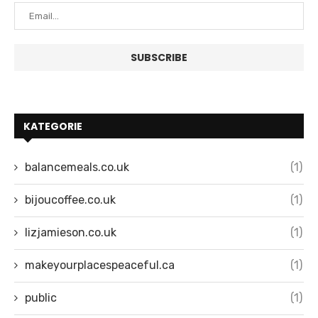
KATEGORIE
balancemeals.co.uk
(1)
bijoucoffee.co.uk
(1)
lizjamieson.co.uk
(1)
makeyourplacespeaceful.ca
(1)
public
(1)