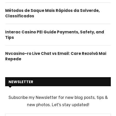
Métodos de Saque Mais Rápidos da Solverde,
Classificados
Interac Casino PEI Guide Payments, Safety, and
Tips
Nvcasino-ro Live Chat vs Email: Care Rezolvă Mai
Repede
NEWSLETTER
Subscribe my Newsletter for new blog posts, tips &
new photos. Let's stay updated!