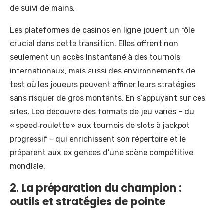
de suivi de mains.
Les plateformes de casinos en ligne jouent un rôle
crucial dans cette transition. Elles offrent non
seulement un accès instantané à des tournois
internationaux, mais aussi des environnements de
test où les joueurs peuvent affiner leurs stratégies
sans risquer de gros montants. En s’appuyant sur ces
sites, Léo découvre des formats de jeu variés – du
« speed‑roulette » aux tournois de slots à jackpot
progressif – qui enrichissent son répertoire et le
préparent aux exigences d’une scène compétitive
mondiale.
2. La préparation du champion :
outils et stratégies de pointe