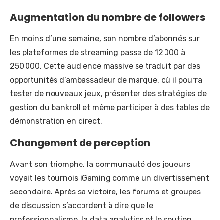
Augmentation du nombre de followers
En moins d’une semaine, son nombre d’abonnés sur
les plateformes de streaming passe de 12 000 à
250 000. Cette audience massive se traduit par des
opportunités d’ambassadeur de marque, où il pourra
tester de nouveaux jeux, présenter des stratégies de
gestion du bankroll et même participer à des tables de
démonstration en direct.
Changement de perception
Avant son triomphe, la communauté des joueurs
voyait les tournois iGaming comme un divertissement
secondaire. Après sa victoire, les forums et groupes
de discussion s’accordent à dire que le
professionnalisme, la data‑analytics et le soutien