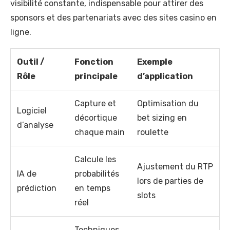
visibilité constante, indispensable pour attirer des
sponsors et des partenariats avec des sites casino en
ligne.
Outil /
Fonction
Exemple
Rôle
principale
d’application
Capture et
Optimisation du
Logiciel
décortique
bet sizing en
d’analyse
chaque main
roulette
Calcule les
Ajustement du RTP
IA de
probabilités
lors de parties de
prédiction
en temps
slots
réel
Techniques