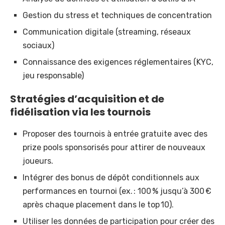
Gestion du stress et techniques de concentration
Communication digitale (streaming, réseaux
sociaux)
Connaissance des exigences réglementaires (KYC,
jeu responsable)
Stratégies d’acquisition et de
fidélisation via les tournois
Proposer des tournois à entrée gratuite avec des
prize pools sponsorisés pour attirer de nouveaux
joueurs.
Intégrer des bonus de dépôt conditionnels aux
performances en tournoi (ex. : 100 % jusqu’à 300 €
après chaque placement dans le top 10).
Utiliser les données de participation pour créer des