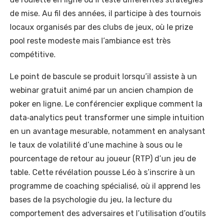
de mise. Au fil des années, il participe à des tournois
locaux organisés par des clubs de jeux, où le prize
pool reste modeste mais l’ambiance est très
compétitive.
Le point de bascule se produit lorsqu’il assiste à un
webinar gratuit animé par un ancien champion de
poker en ligne. Le conférencier explique comment la
data‑analytics peut transformer une simple intuition
en un avantage mesurable, notamment en analysant
le taux de volatilité d’une machine à sous ou le
pourcentage de retour au joueur (RTP) d’un jeu de
table. Cette révélation pousse Léo à s’inscrire à un
programme de coaching spécialisé, où il apprend les
bases de la psychologie du jeu, la lecture du
comportement des adversaires et l’utilisation d’outils