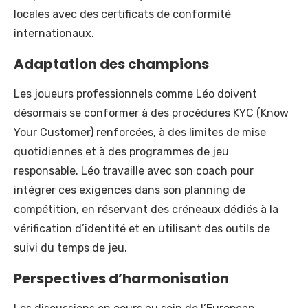
locales avec des certificats de conformité
internationaux.
Adaptation des champions
Les joueurs professionnels comme Léo doivent
désormais se conformer à des procédures KYC (Know
Your Customer) renforcées, à des limites de mise
quotidiennes et à des programmes de jeu
responsable. Léo travaille avec son coach pour
intégrer ces exigences dans son planning de
compétition, en réservant des créneaux dédiés à la
vérification d’identité et en utilisant des outils de
suivi du temps de jeu.
Perspectives d’harmonisation