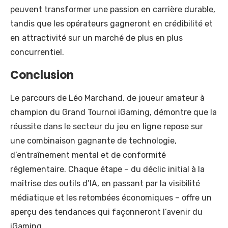
peuvent transformer une passion en carrière durable,
tandis que les opérateurs gagneront en crédibilité et
en attractivité sur un marché de plus en plus
concurrentiel.
Conclusion
Le parcours de Léo Marchand, de joueur amateur à
champion du Grand Tournoi iGaming, démontre que la
réussite dans le secteur du jeu en ligne repose sur
une combinaison gagnante de technologie,
d’entraînement mental et de conformité
réglementaire. Chaque étape – du déclic initial à la
maîtrise des outils d’IA, en passant par la visibilité
médiatique et les retombées économiques – offre un
aperçu des tendances qui façonneront l’avenir du
iGaming.