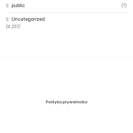
public
(1)
Uncategorized
(4 251)
Polityka prywatności