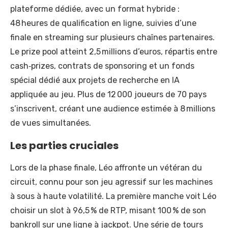
plateforme dédiée, avec un format hybride :
48 heures de qualification en ligne, suivies d’une
finale en streaming sur plusieurs chaînes partenaires.
Le prize pool atteint 2,5 millions d’euros, répartis entre
cash‑prizes, contrats de sponsoring et un fonds
spécial dédié aux projets de recherche en IA
appliquée au jeu. Plus de 12 000 joueurs de 70 pays
s’inscrivent, créant une audience estimée à 8 millions
de vues simultanées.
Les parties cruciales
Lors de la phase finale, Léo affronte un vétéran du
circuit, connu pour son jeu agressif sur les machines
à sous à haute volatilité. La première manche voit Léo
choisir un slot à 96,5 % de RTP, misant 100 % de son
bankroll sur une ligne à jackpot. Une série de tours