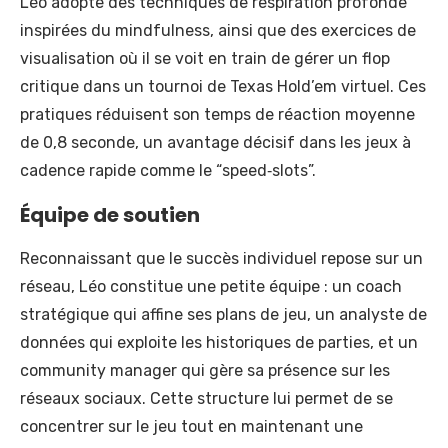
Léo adopte des techniques de respiration profonde
inspirées du mindfulness, ainsi que des exercices de
visualisation où il se voit en train de gérer un flop
critique dans un tournoi de Texas Hold’em virtuel. Ces
pratiques réduisent son temps de réaction moyenne
de 0,8 seconde, un avantage décisif dans les jeux à
cadence rapide comme le “speed‑slots”.
Équipe de soutien
Reconnaissant que le succès individuel repose sur un
réseau, Léo constitue une petite équipe : un coach
stratégique qui affine ses plans de jeu, un analyste de
données qui exploite les historiques de parties, et un
community manager qui gère sa présence sur les
réseaux sociaux. Cette structure lui permet de se
concentrer sur le jeu tout en maintenant une