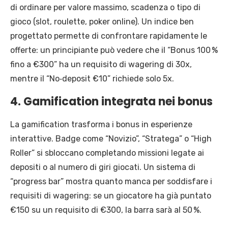
di ordinare per valore massimo, scadenza o tipo di
gioco (slot, roulette, poker online). Un indice ben
progettato permette di confrontare rapidamente le
offerte: un principiante può vedere che il “Bonus 100 %
fino a €300” ha un requisito di wagering di 30x,
mentre il “No‑deposit €10” richiede solo 5x.
4. Gamification integrata nei bonus
La gamification trasforma i bonus in esperienze
interattive. Badge come “Novizio”, “Stratega” o “High
Roller” si sbloccano completando missioni legate ai
depositi o al numero di giri giocati. Un sistema di
“progress bar” mostra quanto manca per soddisfare i
requisiti di wagering: se un giocatore ha già puntato
€150 su un requisito di €300, la barra sarà al 50 %.