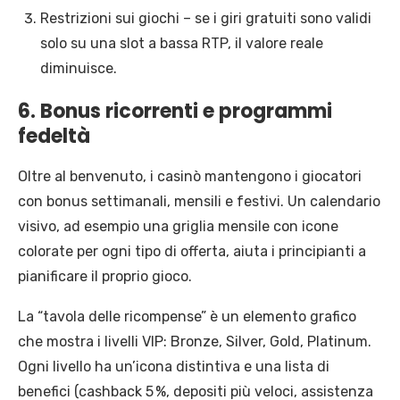
Restrizioni sui giochi – se i giri gratuiti sono validi
solo su una slot a bassa RTP, il valore reale
diminuisce.
6. Bonus ricorrenti e programmi
fedeltà
Oltre al benvenuto, i casinò mantengono i giocatori
con bonus settimanali, mensili e festivi. Un calendario
visivo, ad esempio una griglia mensile con icone
colorate per ogni tipo di offerta, aiuta i principianti a
pianificare il proprio gioco.
La “tavola delle ricompense” è un elemento grafico
che mostra i livelli VIP: Bronze, Silver, Gold, Platinum.
Ogni livello ha un’icona distintiva e una lista di
benefici (cashback 5 %, depositi più veloci, assistenza