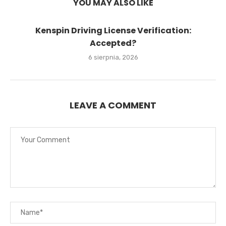
YOU MAY ALSO LIKE
Kenspin Driving License Verification:
Accepted?
6 sierpnia, 2026
LEAVE A COMMENT