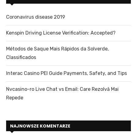
Coronavirus disease 2019
Kenspin Driving License Verification: Accepted?
Métodos de Saque Mais Rápidos da Solverde,
Classificados
Interac Casino PEI Guide Payments, Safety, and Tips
Nvcasino-ro Live Chat vs Email: Care Rezolvă Mai
Repede
NAJNOWSZE KOMENTARZE