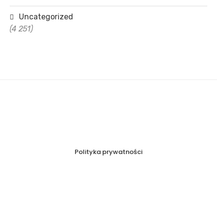
Uncategorized
(4 251)
Polityka prywatności