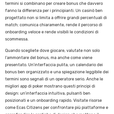
termini si combinano per creare bonus che davvero
fanno la differenza per i principianti. Un casinò ben
progettato non si limita a offrire grandi percentuali di
match; comunica chiaramente, rende il percorso di
onboarding veloce e rende visibili le condizioni di
scommessa.
Quando scegliete dove giocare, valutate non solo
l’ammontare del bonus, ma anche come viene
presentato. Un’interfaccia pulita, un calendario dei
bonus ben organizzato e una spiegazione leggibile dei
termini sono segnali di un operatore serio. Anche le
migliori app di poker mostrano questi principi di
design: un’interfaccia intuitiva, pulsanti ben
posizionati e un onboarding rapido. Visitate risorse
come Ecas Citizens per confrontare più piattaforme e