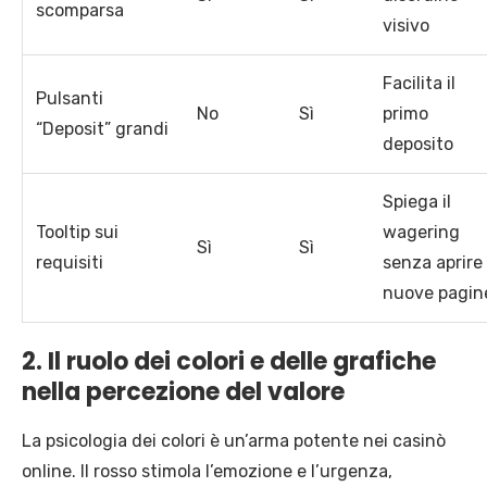
scomparsa
visivo
Facilita il
Pulsanti
No
Sì
primo
“Deposit” grandi
deposito
Spiega il
Tooltip sui
wagering
Sì
Sì
requisiti
senza aprire
nuove pagin
2. Il ruolo dei colori e delle grafiche
nella percezione del valore
La psicologia dei colori è un’arma potente nei casinò
online. Il rosso stimola l’emozione e l’urgenza,