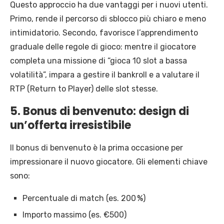
Questo approccio ha due vantaggi per i nuovi utenti.
Primo, rende il percorso di sblocco più chiaro e meno
intimidatorio. Secondo, favorisce l’apprendimento
graduale delle regole di gioco: mentre il giocatore
completa una missione di “gioca 10 slot a bassa
volatilità”, impara a gestire il bankroll e a valutare il
RTP (Return to Player) delle slot stesse.
5. Bonus di benvenuto: design di
un’offerta irresistibile
Il bonus di benvenuto è la prima occasione per
impressionare il nuovo giocatore. Gli elementi chiave
sono:
Percentuale di match (es. 200 %)
Importo massimo (es. €500)