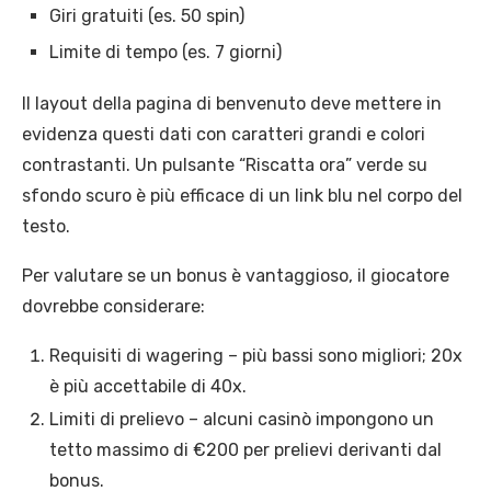
Giri gratuiti (es. 50 spin)
Limite di tempo (es. 7 giorni)
Il layout della pagina di benvenuto deve mettere in
evidenza questi dati con caratteri grandi e colori
contrastanti. Un pulsante “Riscatta ora” verde su
sfondo scuro è più efficace di un link blu nel corpo del
testo.
Per valutare se un bonus è vantaggioso, il giocatore
dovrebbe considerare:
Requisiti di wagering – più bassi sono migliori; 20x
è più accettabile di 40x.
Limiti di prelievo – alcuni casinò impongono un
tetto massimo di €200 per prelievi derivanti dal
bonus.