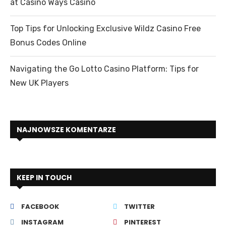
at Casino Ways Casino
Top Tips for Unlocking Exclusive Wildz Casino Free
Bonus Codes Online
Navigating the Go Lotto Casino Platform: Tips for
New UK Players
NAJNOWSZE KOMENTARZE
KEEP IN TOUCH
FACEBOOK
TWITTER
INSTAGRAM
PINTEREST