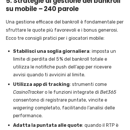
5. Strategie di gestione del bankroll
su mobile – 240 parole
Una gestione efficace del bankroll è fondamentale per
sfruttare le quote più favorevoli e i bonus generosi.
Ecco tre consigli pratici per i giocatori mobile:
Stabilisci una soglia giornaliera
: imposta un
limite di perdita del 5 % del bankroll totale e
utilizza le notifiche push dell’app per ricevere
avvisi quando ti avvicini al limite.
Utilizza app di tracking
: strumenti come
CasinoTracker
o le funzioni integrate di
Bet365
consentono di registrare puntate, vincite e
wagering
completato, facilitando l’analisi delle
performance.
Adatta la puntata alle quote
: quando il RTP è