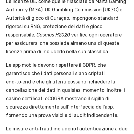
Le licenze UE, come quelle rilasciate da Malta Gaming
Authority (MGA), UK Gambling Commission (UKGC) e
Autorità di gioco di Curaçao, impongono standard
rigorosi su RNG, protezione dei dati e gioco
responsabile.
Cosmos H2020
verifica ogni operatore
per assicurarsi che possieda almeno una di queste
licenze prima di includerlo nella sua classifica.
Le app mobile devono rispettare il GDPR, che
garantisce che i dati personali siano criptati
end‑to‑end e che gli utenti possano richiedere la
cancellazione dei dati in qualsiasi momento. Inoltre, i
casinò certificati eCOGRA mostrano il sigillo di
sicurezza direttamente sull’interfaccia dell’app,
fornendo una prova visibile di audit indipendente.
Le misure anti‑fraud includono l’autenticazione a due