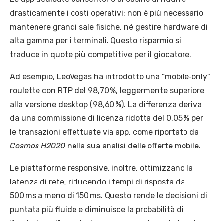
drasticamente i costi operativi: non è più necessario
mantenere grandi sale fisiche, né gestire hardware di
alta gamma per i terminali. Questo risparmio si
traduce in quote più competitive per il giocatore.
Ad esempio, LeoVegas ha introdotto una “mobile‑only”
roulette con RTP del 98,70 %, leggermente superiore
alla versione desktop (98,60 %). La differenza deriva
da una commissione di licenza ridotta del 0,05 % per
le transazioni effettuate via app, come riportato da
Cosmos H2020
nella sua analisi delle offerte mobile.
Le piattaforme responsive, inoltre, ottimizzano la
latenza di rete, riducendo i tempi di risposta da
500 ms a meno di 150 ms. Questo rende le decisioni di
puntata più fluide e diminuisce la probabilità di