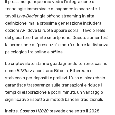
Il prossimo quinquennio vedrà l’integrazione di
tecnologie immersive e di pagamento avanzate. I
tavoli
Live‑Dealer
già offrono streaming in alta
definizione, ma la prossima generazione includerà
opzioni AR, dove la ruota appare sopra il tavolo reale
del giocatore tramite smartphone. Questo aumenterà
la percezione di “presenza” e potrà ridurre la distanza
psicologica tra online e offline.
Le criptovalute stanno guadagnando terreno: casinò
come
BitStarz
accettano Bitcoin, Ethereum e
stablecoin per depositi e prelievi. L’uso di blockchain
garantisce trasparenza sulle transazioni e riduce i
tempi di elaborazione a pochi minuti, un vantaggio
significativo rispetto ai metodi bancari tradizionali.
Inoltre,
Cosmos H2020
prevede che entro il 2028