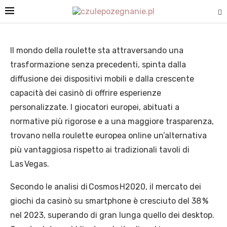
Il mondo della roulette sta attraversando una
trasformazione senza precedenti, spinta dalla
diffusione dei dispositivi mobili e dalla crescente
capacità dei casinò di offrire esperienze
personalizzate. I giocatori europei, abituati a
normative più rigorose e a una maggiore trasparenza,
trovano nella roulette europea online un’alternativa
più vantaggiosa rispetto ai tradizionali tavoli di
Las Vegas.
Secondo le analisi di Cosmos H2020, il mercato dei
giochi da casinò su smartphone è cresciuto del 38 %
nel 2023, superando di gran lunga quello dei desktop.