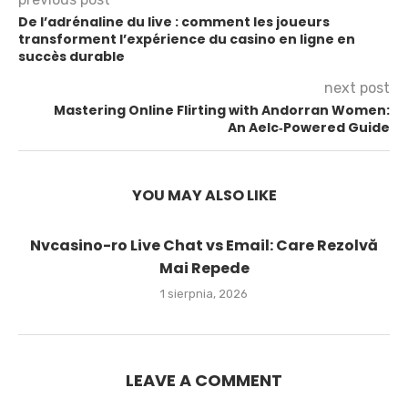
De l’adrénaline du live : comment les joueurs
transforment l’expérience du casino en ligne en
succès durable
next post
Mastering Online Flirting with Andorran Women:
An Aelc‑Powered Guide
YOU MAY ALSO LIKE
Nvcasino-ro Live Chat vs Email: Care Rezolvă
Mai Repede
1 sierpnia, 2026
LEAVE A COMMENT