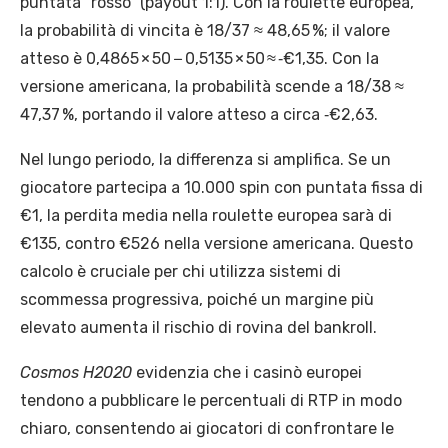
puntata “rosso” (payout 1:1). Con la roulette europea,
la probabilità di vincita è 18/37 ≈ 48,65 %; il valore
atteso è 0,4865 × 50 − 0,5135 × 50 ≈ ‑€1,35. Con la
versione americana, la probabilità scende a 18/38 ≈
47,37 %, portando il valore atteso a circa ‑€2,63.
Nel lungo periodo, la differenza si amplifica. Se un
giocatore partecipa a 10.000 spin con puntata fissa di
€1, la perdita media nella roulette europea sarà di
€135, contro €526 nella versione americana. Questo
calcolo è cruciale per chi utilizza sistemi di
scommessa progressiva, poiché un margine più
elevato aumenta il rischio di rovina del bankroll.
Cosmos H2020
evidenzia che i casinò europei
tendono a pubblicare le percentuali di RTP in modo
chiaro, consentendo ai giocatori di confrontare le