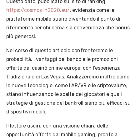
Questo dato, pubblicato sul sito di ranking
https://cosmos-h2020.eu/
, evidenzia come le
piattaforme mobile stiano diventando il punto di
riferimento per chi cerca sia convenienza che bonus
più generosi.
Nel corso di questo articolo confronteremo le
probabilità, i vantaggi del banco e le promozioni
offerte dai casinò online europei con l’esperienza
tradizionale di Las Vegas. Analizzeremo inoltre come
le nuove tecnologie, come l’AR/VR e le criptovalute,
stiano influenzando le scelte dei giocatori e quali
strategie di gestione del bankroll siano più efficaci su
dispositivi mobili.
Il lettore uscirà con una visione chiara delle
opportunità offerte dal mobile gaming, pronto a