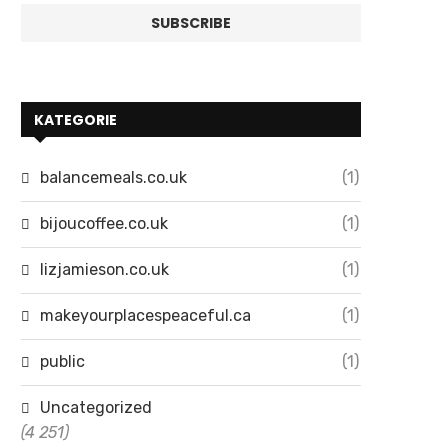
KATEGORIE
balancemeals.co.uk
(1)
bijoucoffee.co.uk
(1)
lizjamieson.co.uk
(1)
makeyourplacespeaceful.ca
(1)
public
(1)
Uncategorized
(4 251)