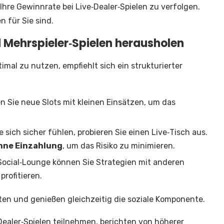
 Ihre Gewinnrate bei Live‑Dealer‑Spielen zu verfolgen.
n für Sie sind.
d Mehrspieler‑Spielen herausholen
mal zu nutzen, empfiehlt sich ein strukturierter
n Sie neue Slots mit kleinen Einsätzen, um das
 sich sicher fühlen, probieren Sie einen Live‑Tisch aus.
hne Einzahlung
, um das Risiko zu minimieren.
Social‑Lounge können Sie Strategien mit anderen
profitieren.
iten und genießen gleichzeitig die soziale Komponente.
‑Dealer‑Spielen teilnehmen, berichten von höherer