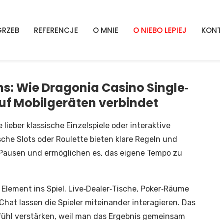
RZEB
REFERENCJE
O MNIE
O NIEBO LEPIEJ
KON
ns: Wie Dragonia Casino Single‑
auf Mobilgeräten verbindet
 lieber klassische Einzelspiele oder interaktive
ische Slots oder Roulette bieten klare Regeln und
e Pausen und ermöglichen es, das eigene Tempo zu
 Element ins Spiel. Live‑Dealer‑Tische, Poker‑Räume
hat lassen die Spieler miteinander interagieren. Das
ühl verstärken, weil man das Ergebnis gemeinsam