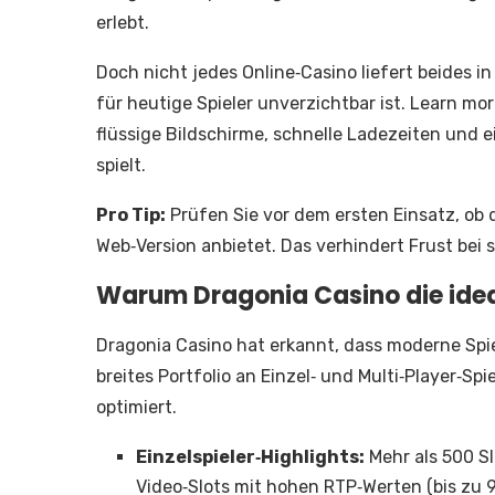
erlebt.
Doch nicht jedes Online‑Casino liefert beides in
für heutige Spieler unverzichtbar ist. Learn mo
flüssige Bildschirme, schnelle Ladezeiten und ei
spielt.
Pro Tip:
Prüfen Sie vor dem ersten Einsatz, ob 
Web‑Version anbietet. Das verhindert Frust bei
Warum Dragonia Casino die idea
Dragonia Casino hat erkannt, dass moderne Spiel
breites Portfolio an Einzel‑ und Multi‑Player‑S
optimiert.
Einzelspieler‑Highlights:
Mehr als 500 Sl
Video‑Slots mit hohen RTP‑Werten (bis zu 9