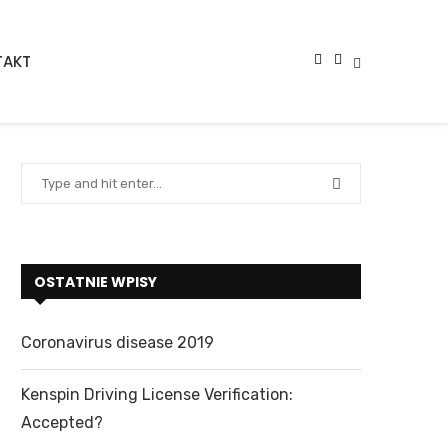
TAKT
OSTATNIE WPISY
Coronavirus disease 2019
Kenspin Driving License Verification:
Accepted?