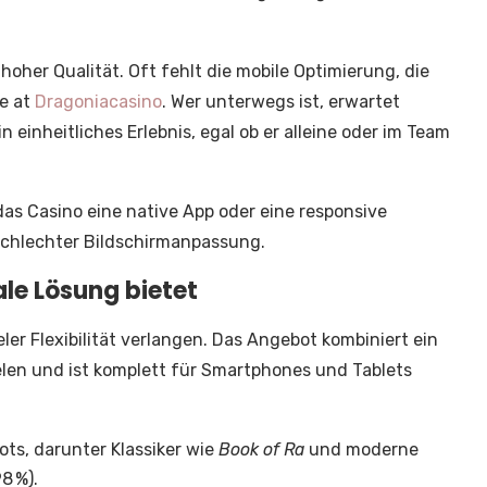
 hoher Qualität. Oft fehlt die mobile Optimierung, die
re at
Dragoniacasino
. Wer unterwegs ist, erwartet
n einheitliches Erlebnis, egal ob er alleine oder im Team
das Casino eine native App oder eine responsive
 schlechter Bildschirmanpassung.
le Lösung bietet
er Flexibilität verlangen. Das Angebot kombiniert ein
pielen und ist komplett für Smartphones und Tablets
ots, darunter Klassiker wie
Book of Ra
und moderne
8 %).