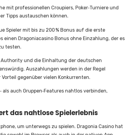
he mit professionellen Croupiers, Poker‑Turniere und
eler Tipps austauschen können.
 Spieler mit bis zu 200 % Bonus auf die erste
 es einen Dragoniacasino Bonus ohne Einzahlung, der es
zu testen.
 Authority und die Einhaltung der deutschen
auenswürdig. Auszahlungen werden in der Regel
r Vorteil gegenüber vielen Konkurrenten.
‑ als auch Gruppen‑Features nahtlos verbinden,
ert das nahtlose Spielerlebnis
tphone, um unterwegs zu spielen. Dragonia Casino hat
die sowohl im Browser als auch in der nativen App