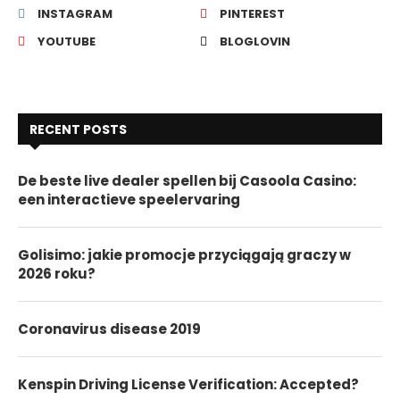
INSTAGRAM
PINTEREST
YOUTUBE
BLOGLOVIN
RECENT POSTS
De beste live dealer spellen bij Casoola Casino:
een interactieve speelervaring
Golisimo: jakie promocje przyciągają graczy w
2026 roku?
Coronavirus disease 2019
Kenspin Driving License Verification: Accepted?