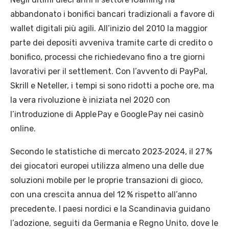
abbandonato i bonifici bancari tradizionali a favore di
wallet digitali più agili. All’inizio del 2010 la maggior
parte dei depositi avveniva tramite carte di credito o
bonifico, processi che richiedevano fino a tre giorni
lavorativi per il settlement. Con l’avvento di PayPal,
Skrill e Neteller, i tempi si sono ridotti a poche ore, ma
la vera rivoluzione è iniziata nel 2020 con
l’introduzione di Apple Pay e Google Pay nei casinò
online.
Secondo le statistiche di mercato 2023‑2024, il 27 %
dei giocatori europei utilizza almeno una delle due
soluzioni mobile per le proprie transazioni di gioco,
con una crescita annua del 12 % rispetto all’anno
precedente. I paesi nordici e la Scandinavia guidano
l’adozione, seguiti da Germania e Regno Unito, dove le