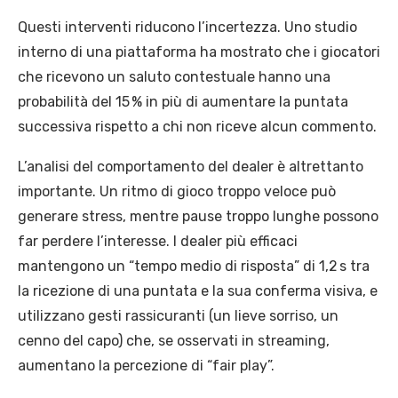
Questi interventi riducono l’incertezza. Uno studio
interno di una piattaforma ha mostrato che i giocatori
che ricevono un saluto contestuale hanno una
probabilità del 15 % in più di aumentare la puntata
successiva rispetto a chi non riceve alcun commento.
L’analisi del comportamento del dealer è altrettanto
importante. Un ritmo di gioco troppo veloce può
generare stress, mentre pause troppo lunghe possono
far perdere l’interesse. I dealer più efficaci
mantengono un “tempo medio di risposta” di 1,2 s tra
la ricezione di una puntata e la sua conferma visiva, e
utilizzano gesti rassicuranti (un lieve sorriso, un
cenno del capo) che, se osservati in streaming,
aumentano la percezione di “fair play”.