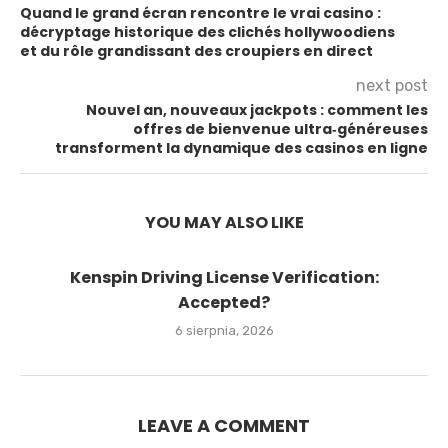
Quand le grand écran rencontre le vrai casino :
décryptage historique des clichés hollywoodiens
et du rôle grandissant des croupiers en direct
next post
Nouvel an, nouveaux jackpots : comment les
offres de bienvenue ultra‑généreuses
transforment la dynamique des casinos en ligne
YOU MAY ALSO LIKE
Kenspin Driving License Verification:
Accepted?
6 sierpnia, 2026
LEAVE A COMMENT