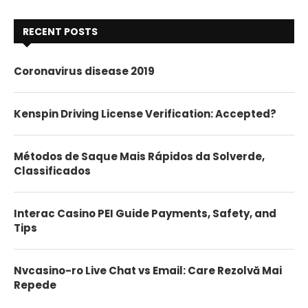
RECENT POSTS
Coronavirus disease 2019
Kenspin Driving License Verification: Accepted?
Métodos de Saque Mais Rápidos da Solverde,
Classificados
Interac Casino PEI Guide Payments, Safety, and
Tips
Nvcasino-ro Live Chat vs Email: Care Rezolvă Mai
Repede