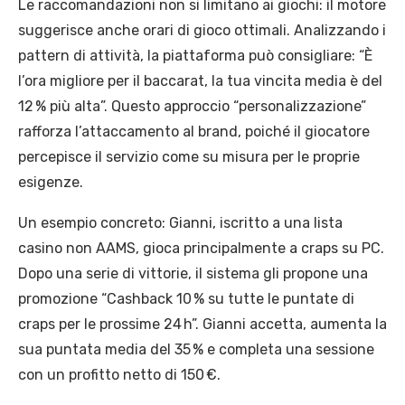
Le raccomandazioni non si limitano ai giochi: il motore
suggerisce anche orari di gioco ottimali. Analizzando i
pattern di attività, la piattaforma può consigliare: “È
l’ora migliore per il baccarat, la tua vincita media è del
12 % più alta”. Questo approccio “personalizzazione”
rafforza l’attaccamento al brand, poiché il giocatore
percepisce il servizio come su misura per le proprie
esigenze.
Un esempio concreto: Gianni, iscritto a una lista
casino non AAMS, gioca principalmente a craps su PC.
Dopo una serie di vittorie, il sistema gli propone una
promozione “Cashback 10 % su tutte le puntate di
craps per le prossime 24 h”. Gianni accetta, aumenta la
sua puntata media del 35 % e completa una sessione
con un profitto netto di 150 €.