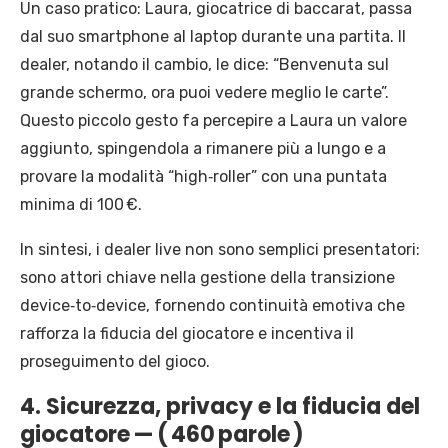
Un caso pratico: Laura, giocatrice di baccarat, passa
dal suo smartphone al laptop durante una partita. Il
dealer, notando il cambio, le dice: “Benvenuta sul
grande schermo, ora puoi vedere meglio le carte”.
Questo piccolo gesto fa percepire a Laura un valore
aggiunto, spingendola a rimanere più a lungo e a
provare la modalità “high‑roller” con una puntata
minima di 100 €.
In sintesi, i dealer live non sono semplici presentatori:
sono attori chiave nella gestione della transizione
device‑to‑device, fornendo continuità emotiva che
rafforza la fiducia del giocatore e incentiva il
proseguimento del gioco.
4. Sicurezza, privacy e la fiducia del
giocatore — ( 460 parole )