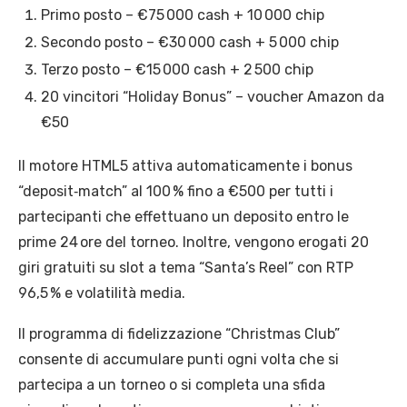
Primo posto – €75 000 cash + 10 000 chip
Secondo posto – €30 000 cash + 5 000 chip
Terzo posto – €15 000 cash + 2 500 chip
20 vincitori “Holiday Bonus” – voucher Amazon da
€50
Il motore HTML5 attiva automaticamente i bonus
“deposit‑match” al 100 % fino a €500 per tutti i
partecipanti che effettuano un deposito entro le
prime 24 ore del torneo. Inoltre, vengono erogati 20
giri gratuiti su slot a tema “Santa’s Reel” con RTP
96,5 % e volatilità media.
Il programma di fidelizzazione “Christmas Club”
consente di accumulare punti ogni volta che si
partecipa a un torneo o si completa una sfida