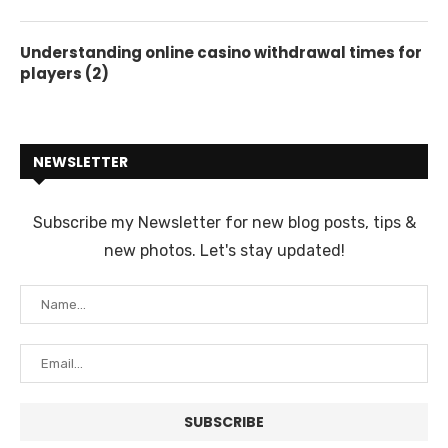
Understanding online casino withdrawal times for
players (2)
NEWSLETTER
Subscribe my Newsletter for new blog posts, tips &
new photos. Let's stay updated!