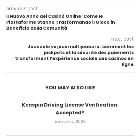
previous post
Il Nuovo Anno dei Casinò Online: Come le
Piattaforme Stanno Trasformando il Gioco in
Beneficio della Comunità
next post
Jeux solo vs jeux multijoueurs : comment les
jackpots et la sécurité des paiements
transforment l’expérience sociale des casinos en
ligne
YOU MAY ALSO LIKE
Kenspin Driving License Verification:
Accepted?
6 sierpnia, 2026