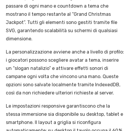
passare di ogni mano e countdown a tema che
mostrano il tempo restante al “Grand Christmas
Jackpot”. Tutti gli elementi sono gestiti tramite file
SVG, garantendo scalabilità su schermi di qualsiasi
dimensione.
La personalizzazione avviene anche a livello di profilo:
i giocatori possono scegliere avatar a tema, inserire
un “slogan natalizio” e attivare effetti sonori di
campane ogni volta che vincono una mano. Queste
opzioni sono salvate localmente tramite IndexedDB,
così da non richiedere ulteriori richieste al server.
Le impostazioni responsive garantiscono che la
stessa immersione sia disponibile su desktop, tablet e
smartphone. Il layout a griglia si riconfigura
automaticamente: su desktop il tavolo occupa il 60 %