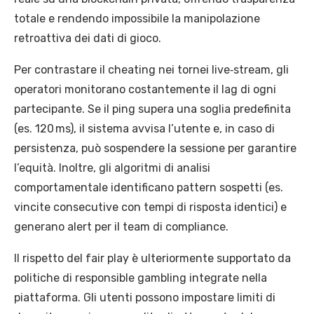
totale e rendendo impossibile la manipolazione
retroattiva dei dati di gioco.
Per contrastare il cheating nei tornei live‑stream, gli
operatori monitorano costantemente il lag di ogni
partecipante. Se il ping supera una soglia predefinita
(es. 120 ms), il sistema avvisa l’utente e, in caso di
persistenza, può sospendere la sessione per garantire
l’equità. Inoltre, gli algoritmi di analisi
comportamentale identificano pattern sospetti (es.
vincite consecutive con tempi di risposta identici) e
generano alert per il team di compliance.
Il rispetto del fair play è ulteriormente supportato da
politiche di responsible gambling integrate nella
piattaforma. Gli utenti possono impostare limiti di