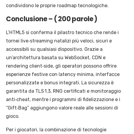
condividono le proprie roadmap tecnologiche.
Conclusione – ( 200 parole )
L’HTML5 si conferma il pilastro tecnico che rende i
tornei live‑streaming natalizi più veloci, sicuri e
accessibili su qualsiasi dispositivo. Grazie a
un’architettura basata su WebSocket, CDN e
rendering client‑side, gli operatori possono offrire
esperienze festive con latency minima, interfacce
personalizzate e bonus integrati. La sicurezza è
garantita da TLS 1.3, RNG certificati e monitoraggio
anti‑cheat, mentre i programmi di fidelizzazione e i
“Gift‑Bag” aggiungono valore reale alle sessioni di
gioco.
Per i giocatori, la combinazione di tecnologie