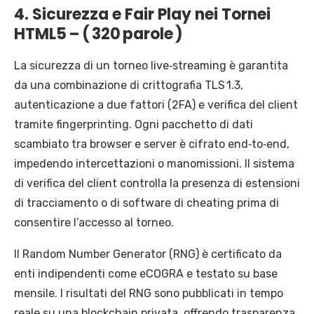
4. Sicurezza e Fair Play nei Tornei
HTML5 – ( 320 parole )
La sicurezza di un torneo live‑streaming è garantita
da una combinazione di crittografia TLS 1.3,
autenticazione a due fattori (2FA) e verifica del client
tramite fingerprinting. Ogni pacchetto di dati
scambiato tra browser e server è cifrato end‑to‑end,
impedendo intercettazioni o manomissioni. Il sistema
di verifica del client controlla la presenza di estensioni
di tracciamento o di software di cheating prima di
consentire l’accesso al torneo.
Il Random Number Generator (RNG) è certificato da
enti indipendenti come eCOGRA e testato su base
mensile. I risultati del RNG sono pubblicati in tempo
reale su una blockchain privata, offrendo trasparenza