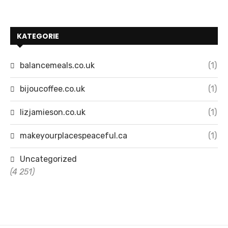
KATEGORIE
balancemeals.co.uk
(1)
bijoucoffee.co.uk
(1)
lizjamieson.co.uk
(1)
makeyourplacespeaceful.ca
(1)
Uncategorized
(4 251)