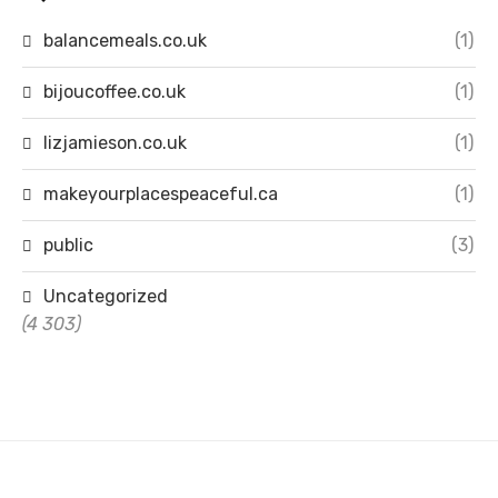
balancemeals.co.uk
(1)
bijoucoffee.co.uk
(1)
lizjamieson.co.uk
(1)
makeyourplacespeaceful.ca
(1)
public
(3)
Uncategorized
(4 303)