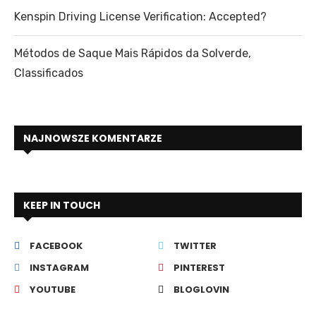
Kenspin Driving License Verification: Accepted?
Métodos de Saque Mais Rápidos da Solverde,
Classificados
NAJNOWSZE KOMENTARZE
KEEP IN TOUCH
FACEBOOK
TWITTER
INSTAGRAM
PINTEREST
YOUTUBE
BLOGLOVIN