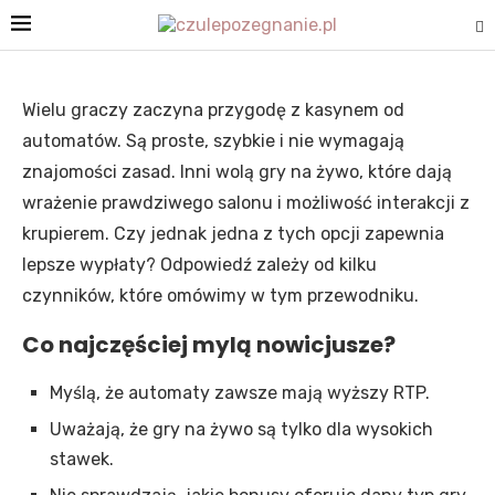
Wielu graczy zaczyna przygodę z kasynem od
automatów. Są proste, szybkie i nie wymagają
znajomości zasad. Inni wolą gry na żywo, które dają
wrażenie prawdziwego salonu i możliwość interakcji z
krupierem. Czy jednak jedna z tych opcji zapewnia
lepsze wypłaty? Odpowiedź zależy od kilku
czynników, które omówimy w tym przewodniku.
Co najczęściej mylą nowicjusze?
Myślą, że automaty zawsze mają wyższy RTP.
Uważają, że gry na żywo są tylko dla wysokich
stawek.