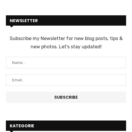
NEWSLETTER
Subscribe my Newsletter for new blog posts, tips &
new photos. Let's stay updated!
KATEGORIE