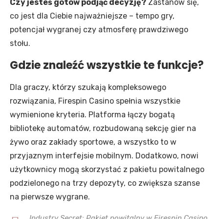
Czy jesteś gotów podjąć decyzję?
Zastanów się,
co jest dla Ciebie najważniejsze – tempo gry,
potencjał wygranej czy atmosferę prawdziwego
stołu.
Gdzie znaleźć wszystkie te funkcje?
Dla graczy, którzy szukają kompleksowego
rozwiązania, Firespin Casino spełnia wszystkie
wymienione kryteria. Platforma łączy bogatą
bibliotekę automatów, rozbudowaną sekcję gier na
żywo oraz zakłady sportowe, a wszystko to w
przyjaznym interfejsie mobilnym. Dodatkowo, nowi
użytkownicy mogą skorzystać z pakietu powitalnego
podzielonego na trzy depozyty, co zwiększa szanse
na pierwsze wygrane.
Industry Secret: Pakiet powitalny w Firespin Casino