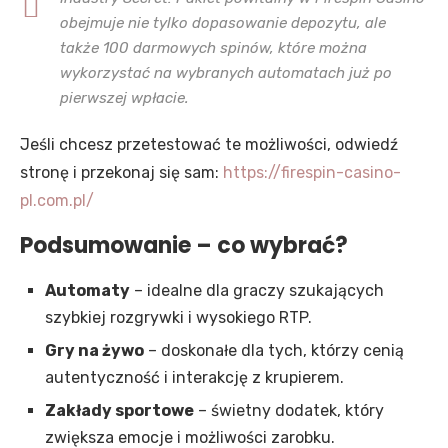
obejmuje nie tylko dopasowanie depozytu, ale
także 100 darmowych spinów, które można
wykorzystać na wybranych automatach już po
pierwszej wpłacie.
Jeśli chcesz przetestować te możliwości, odwiedź
stronę i przekonaj się sam:
https://firespin-casino-
pl.com.pl/
Podsumowanie – co wybrać?
Automaty
– idealne dla graczy szukających
szybkiej rozgrywki i wysokiego RTP.
Gry na żywo
– doskonałe dla tych, którzy cenią
autentyczność i interakcję z krupierem.
Zakłady sportowe
– świetny dodatek, który
zwiększa emocje i możliwości zarobku.