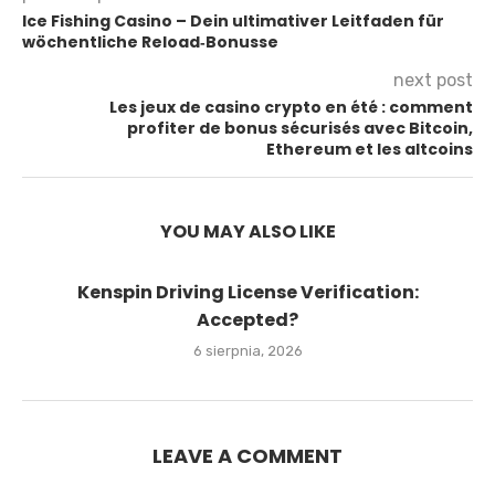
Ice Fishing Casino – Dein ultimativer Leitfaden für
wöchentliche Reload‑Bonusse
next post
Les jeux de casino crypto en été : comment
profiter de bonus sécurisés avec Bitcoin,
Ethereum et les altcoins
YOU MAY ALSO LIKE
Kenspin Driving License Verification:
Accepted?
6 sierpnia, 2026
LEAVE A COMMENT