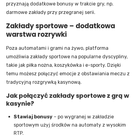
przyznają dodatkowe bonusy w trakcie gry, np.
darmowe zakłady przy przegranej serii.
Zakłady sportowe – dodatkowa
warstwa rozrywki
Poza automatami i grami na żywo, platforma
umożliwia zakłady sportowe na popularne dyscypliny,
takie jak piłka nożna, koszykówka i e-sporty. Dzięki
temu możesz połączyć emocje z obstawiania meczu z
tradycyjną rozgrywką kasynową.
Jak połączyć zakłady sportowe z grą w
kasynie?
Stawiaj bonusy
– po wygranej w zakładzie
sportowym użyj środków na automaty z wysokim
RTP.