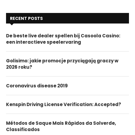
RECENT POSTS
De beste live dealer spellen bij Casoola Casino:
een interactieve speelervaring
Golisimo: jakie promocje przyciągają graczy w
2026 roku?
Coronavirus disease 2019
Kenspin Driving License Verification: Accepted?
Métodos de Saque Mais Rápidos da Solverde,
Classificados