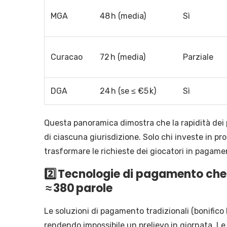
MGA
48 h (media)
Sì
Curacao
72 h (media)
Parziale
DGA
24 h (se ≤ €5 k)
Sì
Questa panoramica dimostra che la rapidità dei p
di ciascuna giurisdizione. Solo chi investe in pr
trasformare le richieste dei giocatori in pagamen
2️⃣ Tecnologie di pagamento che
≈ 380 parole
Le soluzioni di pagamento tradizionali (bonifico 
rendendo impossibile un prelievo in giornata. 