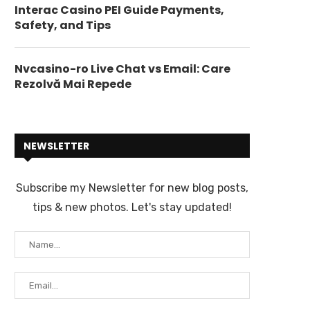
Interac Casino PEI Guide Payments,
Safety, and Tips
Nvcasino-ro Live Chat vs Email: Care
Rezolvă Mai Repede
NEWSLETTER
Subscribe my Newsletter for new blog posts,
tips & new photos. Let's stay updated!