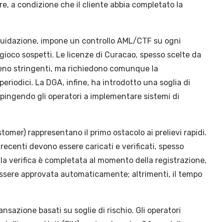
re, a condizione che il cliente abbia completato la
liquidazione, impone un controllo AML/CTF su ogni
gioco sospetti. Le licenze di Curacao, spesso scelte da
eno stringenti, ma richiedono comunque la
 periodici. La DGA, infine, ha introdotto una soglia di
 spingendo gli operatori a implementare sistemi di
stomer) rappresentano il primo ostacolo ai prelievi rapidi.
ecenti devono essere caricati e verificati, spesso
 la verifica è completata al momento della registrazione,
 essere approvata automaticamente; altrimenti, il tempo
sazione basati su soglie di rischio. Gli operatori