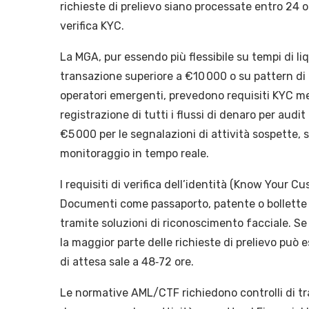
richieste di prelievo siano processate entro 24 o
verifica KYC.
La MGA, pur essendo più flessibile su tempi di 
transazione superiore a €10 000 o su pattern di 
operatori emergenti, prevedono requisiti KYC m
registrazione di tutti i flussi di denaro per audit
€5 000 per le segnalazioni di attività sospette,
monitoraggio in tempo reale.
I requisiti di verifica dell’identità (Know Your Cu
Documenti come passaporto, patente o bollette r
tramite soluzioni di riconoscimento facciale. Se
la maggior parte delle richieste di prelievo può
di attesa sale a 48‑72 ore.
Le normative AML/CTF richiedono controlli di tran