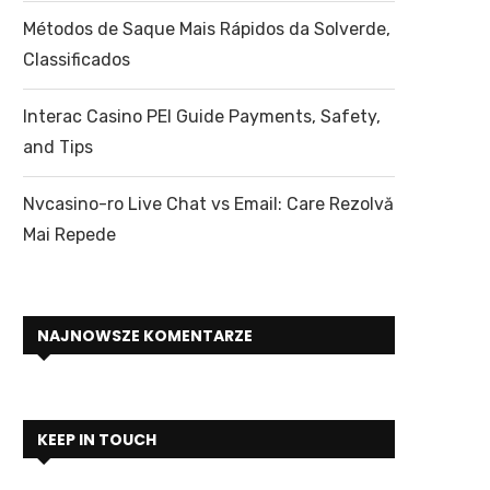
Métodos de Saque Mais Rápidos da Solverde,
Classificados
Interac Casino PEI Guide Payments, Safety,
and Tips
Nvcasino-ro Live Chat vs Email: Care Rezolvă
Mai Repede
NAJNOWSZE KOMENTARZE
KEEP IN TOUCH