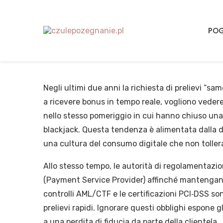
POG
Negli ultimi due anni la richiesta di prelievi “sa
a ricevere bonus in tempo reale, vogliono vedere 
nello stesso pomeriggio in cui hanno chiuso una 
blackjack. Questa tendenza è alimentata dalla d
una cultura del consumo digitale che non tollera
Allo stesso tempo, le autorità di regolamentazio
(Payment Service Provider) affinché mantengano 
controlli AML/CTF e le certificazioni PCI‑DSS son
prelievi rapidi. Ignorare questi obblighi espone g
a una perdita di fiducia da parte della clientela.