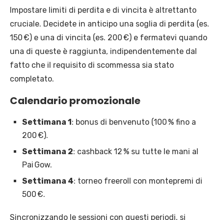
Impostare limiti di perdita e di vincita è altrettanto
cruciale. Decidete in anticipo una soglia di perdita (es.
150 €) e una di vincita (es. 200 €) e fermatevi quando
una di queste è raggiunta, indipendentemente dal
fatto che il requisito di scommessa sia stato
completato.
Calendario promozionale
Settimana 1
: bonus di benvenuto (100 % fino a
200 €).
Settimana 2
: cashback 12 % su tutte le mani al
Pai Gow.
Settimana 4
: torneo freeroll con montepremi di
500 €.
Sincronizzando le sessioni con questi periodi, si