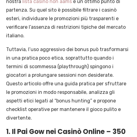
nostra
lista casino non aams
è un ottimo punto di
partenza. Su quel sito è possibile filtrare i casinò
esteri, individuare le promozioni più trasparenti e
verificare l’assenza di restrizioni tipiche del mercato
italiano.
Tuttavia, l’uso aggressivo dei bonus può trasformarsi
in una pratica poco etica, soprattutto quando i
termini di scommessa (playthrough) spingono i
giocatori a prolungare sessioni non desiderate.
Questo articolo offre una guida pratica per sfruttare
le promozioni in modo responsabile, analizza gli
aspetti etici legati al “bonus hunting” e propone
checklist operative per mantenere il gioco pulito e
divertente.
1. Il Pai Gow nei Casinò Online – 350