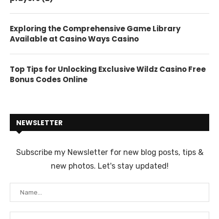
Exploring the Comprehensive Game Library
Available at Casino Ways Casino
Top Tips for Unlocking Exclusive Wildz Casino Free
Bonus Codes Online
NEWSLETTER
Subscribe my Newsletter for new blog posts, tips &
new photos. Let's stay updated!