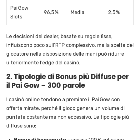
Pai Gow
96,5 %
Media
2,5 %
Slots
Le decisioni del dealer, basate su regole fisse,
influiscono poco sull’RTP complessivo, ma la scelta del
giocatore nella disposizione delle mani può ridurre
ulteriormente l’edge del casinò.
2. Tipologie di Bonus più Diffuse per
il Pai Gow – 300 parole
I casinò online tendono a premiare il Pai Gow con
offerte mirate, perché il gioco genera un volume di
puntate costante ma non eccessivo. Le tipologie più
diffuse sono:
Bonus di benvenuto
– spesso 100 % sul primo