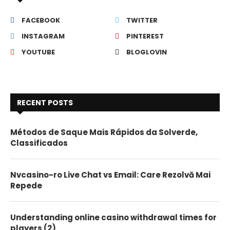
FACEBOOK
TWITTER
INSTAGRAM
PINTEREST
YOUTUBE
BLOGLOVIN
RECENT POSTS
Métodos de Saque Mais Rápidos da Solverde,
Classificados
Nvcasino-ro Live Chat vs Email: Care Rezolvă Mai
Repede
Understanding online casino withdrawal times for
players (2)