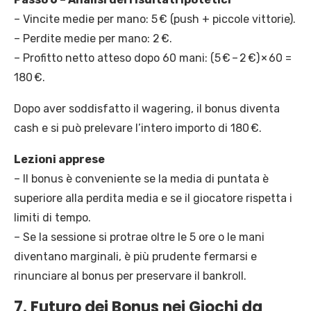
– Vincite medie per mano: 5 € (push + piccole vittorie).
– Perdite medie per mano: 2 €.
– Profitto netto atteso dopo 60 mani: (5 € – 2 €) × 60 =
180 €.
Dopo aver soddisfatto il wagering, il bonus diventa
cash e si può prelevare l’intero importo di 180 €.
Lezioni apprese
– Il bonus è conveniente se la media di puntata è
superiore alla perdita media e se il giocatore rispetta i
limiti di tempo.
– Se la sessione si protrae oltre le 5 ore o le mani
diventano marginali, è più prudente fermarsi e
rinunciare al bonus per preservare il bankroll.
7. Futuro dei Bonus nei Giochi da