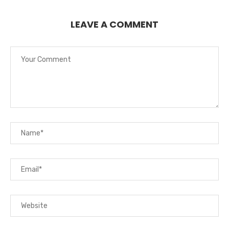
LEAVE A COMMENT