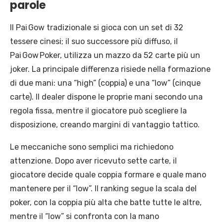
parole
Il Pai Gow tradizionale si gioca con un set di 32
tessere cinesi; il suo successore più diffuso, il
Pai Gow Poker, utilizza un mazzo da 52 carte più un
joker. La principale differenza risiede nella formazione
di due mani: una “high” (coppia) e una “low” (cinque
carte). Il dealer dispone le proprie mani secondo una
regola fissa, mentre il giocatore può scegliere la
disposizione, creando margini di vantaggio tattico.
Le meccaniche sono semplici ma richiedono
attenzione. Dopo aver ricevuto sette carte, il
giocatore decide quale coppia formare e quale mano
mantenere per il “low”. Il ranking segue la scala del
poker, con la coppia più alta che batte tutte le altre,
mentre il “low” si confronta con la mano