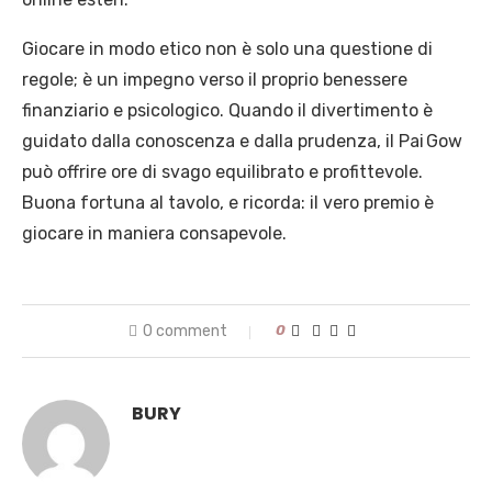
Giocare in modo etico non è solo una questione di
regole; è un impegno verso il proprio benessere
finanziario e psicologico. Quando il divertimento è
guidato dalla conoscenza e dalla prudenza, il Pai Gow
può offrire ore di svago equilibrato e profittevole.
Buona fortuna al tavolo, e ricorda: il vero premio è
giocare in maniera consapevole.
0 comment
0
BURY