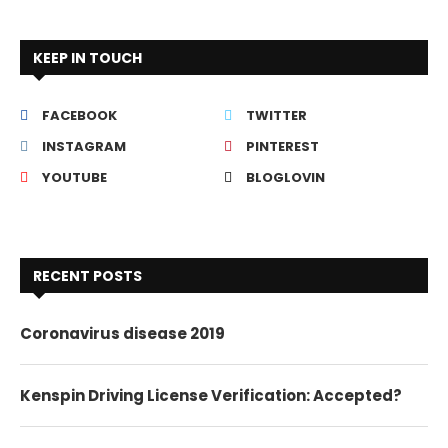
KEEP IN TOUCH
FACEBOOK
TWITTER
INSTAGRAM
PINTEREST
YOUTUBE
BLOGLOVIN
RECENT POSTS
Coronavirus disease 2019
Kenspin Driving License Verification: Accepted?