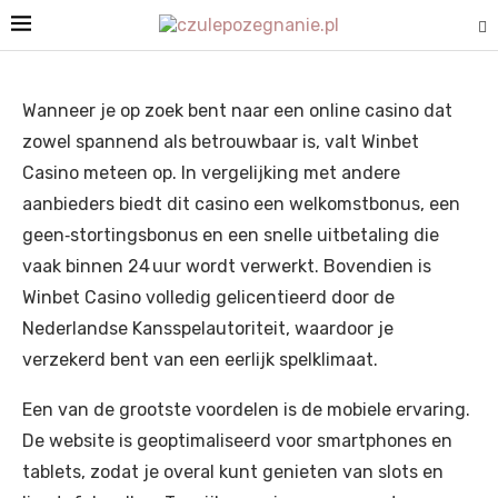
Wanneer je op zoek bent naar een online casino dat
zowel spannend als betrouwbaar is, valt Winbet
Casino meteen op. In vergelijking met andere
aanbieders biedt dit casino een welkomstbonus, een
geen‑stortingsbonus en een snelle uitbetaling die
vaak binnen 24 uur wordt verwerkt. Bovendien is
Winbet Casino volledig gelicentieerd door de
Nederlandse Kansspelautoriteit, waardoor je
verzekerd bent van een eerlijk spelklimaat.
Een van de grootste voordelen is de mobiele ervaring.
De website is geoptimaliseerd voor smartphones en
tablets, zodat je overal kunt genieten van slots en