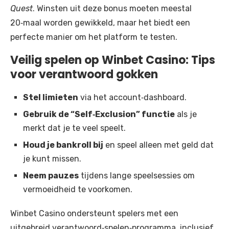
Quest
. Winsten uit deze bonus moeten meestal
20‑maal worden gewikkeld, maar het biedt een
perfecte manier om het platform te testen.
Veilig spelen op Winbet Casino: Tips
voor verantwoord gokken
Stel limieten
via het account‑dashboard.
Gebruik de “Self‑Exclusion” functie
als je
merkt dat je te veel speelt.
Houd je bankroll bij
en speel alleen met geld dat
je kunt missen.
Neem pauzes
tijdens lange speelsessies om
vermoeidheid te voorkomen.
Winbet Casino ondersteunt spelers met een
uitgebreid verantwoord‑spelen‑programma, inclusief