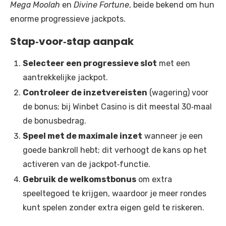
Mega Moolah
en
Divine Fortune
, beide bekend om hun
enorme progressieve jackpots.
Stap‑voor‑stap aanpak
Selecteer een progressieve slot
met een
aantrekkelijke jackpot.
Controleer de inzetvereisten
(wagering) voor
de bonus; bij Winbet Casino is dit meestal 30‑maal
de bonusbedrag.
Speel met de maximale inzet
wanneer je een
goede bankroll hebt; dit verhoogt de kans op het
activeren van de jackpot‑functie.
Gebruik de welkomstbonus
om extra
speeltegoed te krijgen, waardoor je meer rondes
kunt spelen zonder extra eigen geld te riskeren.