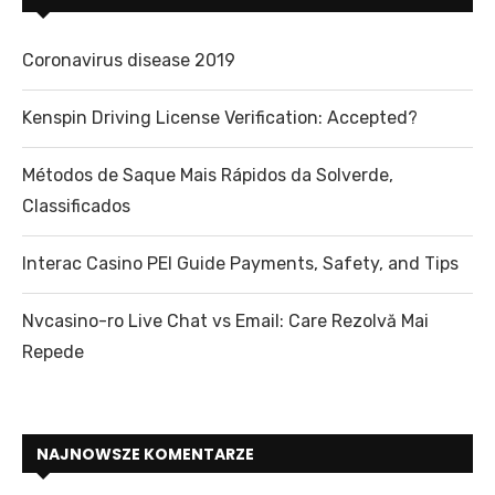
Coronavirus disease 2019
Kenspin Driving License Verification: Accepted?
Métodos de Saque Mais Rápidos da Solverde,
Classificados
Interac Casino PEI Guide Payments, Safety, and Tips
Nvcasino-ro Live Chat vs Email: Care Rezolvă Mai
Repede
NAJNOWSZE KOMENTARZE