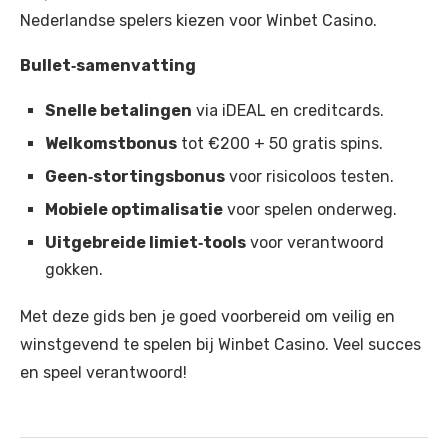
Nederlandse spelers kiezen voor Winbet Casino.
Bullet‑samenvatting
Snelle betalingen
via iDEAL en creditcards.
Welkomstbonus
tot €200 + 50 gratis spins.
Geen‑stortingsbonus
voor risicoloos testen.
Mobiele optimalisatie
voor spelen onderweg.
Uitgebreide limiet‑tools
voor verantwoord
gokken.
Met deze gids ben je goed voorbereid om veilig en
winstgevend te spelen bij Winbet Casino. Veel succes
en speel verantwoord!