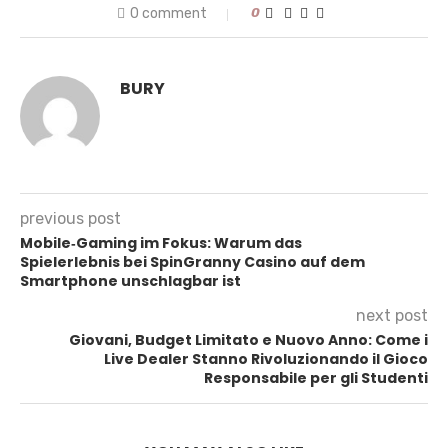
0 comment
0
BURY
previous post
Mobile‑Gaming im Fokus: Warum das
Spielerlebnis bei SpinGranny Casino auf dem
Smartphone unschlagbar ist
next post
Giovani, Budget Limitato e Nuovo Anno: Come i
Live Dealer Stanno Rivoluzionando il Gioco
Responsabile per gli Studenti