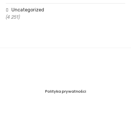
Uncategorized
(4 251)
Polityka prywatności