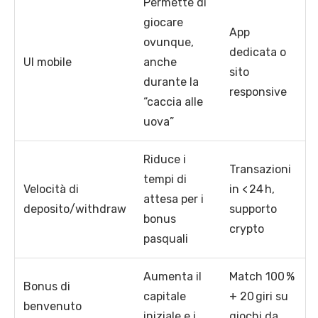
Permette di
giocare
App
ovunque,
dedicata o
UI mobile
anche
sito
durante la
responsive
“caccia alle
uova”
Riduce i
Transazioni
tempi di
Velocità di
in < 24 h,
attesa per i
deposito/withdraw
supporto
bonus
crypto
pasquali
Aumenta il
Match 100 %
Bonus di
capitale
+ 20 giri su
benvenuto
iniziale e i
giochi da