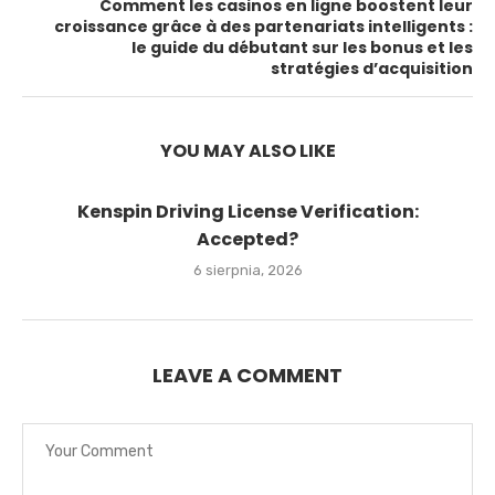
Comment les casinos en ligne boostent leur
croissance grâce à des partenariats intelligents :
le guide du débutant sur les bonus et les
stratégies d’acquisition
YOU MAY ALSO LIKE
Kenspin Driving License Verification:
Accepted?
6 sierpnia, 2026
LEAVE A COMMENT