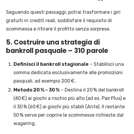
Seguendo questi passaggi, potrai trasformare i giri
gratuiti in crediti reali, soddisfare il requisito di
scommessa e ritirare il profitto senza sorprese.
5. Costruire una strategia di
bankroll pasquale – 310 parole
Definisci il bankroll stagionale
– Stabilisci una
somma dedicata esclusivamente alle promozioni
pasquali, ad esempio 200 €.
Metodo 20 % – 30 %
– Destina il 20 % del bankroll
(40 €) ai giochi a rischio più alto (ad es. Pair Plus) e
il 30 % (60 €) ai giochi più stabili (Ante). Il restante
50 % serve per coprire le scommesse richieste dal
wagering.