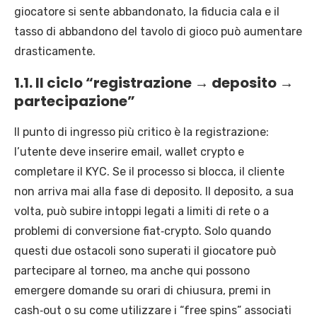
giocatore si sente abbandonato, la fiducia cala e il
tasso di abbandono del tavolo di gioco può aumentare
drasticamente.
1.1. Il ciclo “registrazione → deposito →
partecipazione”
Il punto di ingresso più critico è la registrazione:
l’utente deve inserire email, wallet crypto e
completare il KYC. Se il processo si blocca, il cliente
non arriva mai alla fase di deposito. Il deposito, a sua
volta, può subire intoppi legati a limiti di rete o a
problemi di conversione fiat‑crypto. Solo quando
questi due ostacoli sono superati il giocatore può
partecipare al torneo, ma anche qui possono
emergere domande su orari di chiusura, premi in
cash‑out o su come utilizzare i “free spins” associati