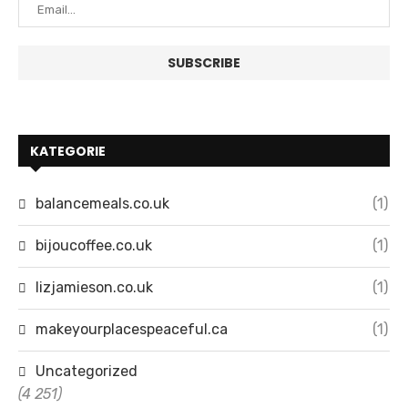
KATEGORIE
balancemeals.co.uk
(1)
bijoucoffee.co.uk
(1)
lizjamieson.co.uk
(1)
makeyourplacespeaceful.ca
(1)
Uncategorized
(4 251)