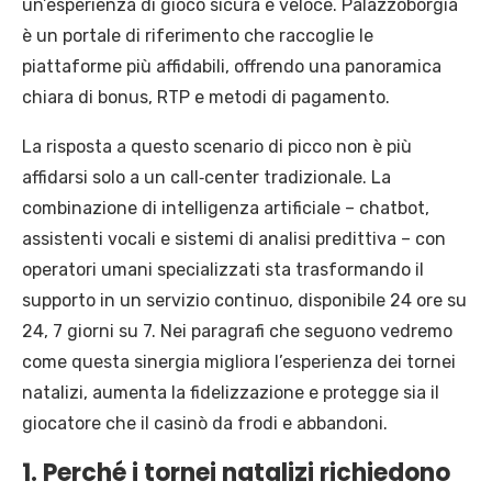
un’esperienza di gioco sicura e veloce. Palazzoborgia
è un portale di riferimento che raccoglie le
piattaforme più affidabili, offrendo una panoramica
chiara di bonus, RTP e metodi di pagamento.
La risposta a questo scenario di picco non è più
affidarsi solo a un call‑center tradizionale. La
combinazione di intelligenza artificiale – chatbot,
assistenti vocali e sistemi di analisi predittiva – con
operatori umani specializzati sta trasformando il
supporto in un servizio continuo, disponibile 24 ore su
24, 7 giorni su 7. Nei paragrafi che seguono vedremo
come questa sinergia migliora l’esperienza dei tornei
natalizi, aumenta la fidelizzazione e protegge sia il
giocatore che il casinò da frodi e abbandoni.
1. Perché i tornei natalizi richiedono