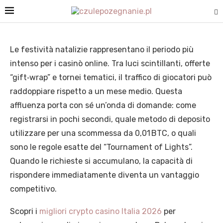
Le festività natalizie rappresentano il periodo più
intenso per i casinò online. Tra luci scintillanti, offerte
“gift‑wrap” e tornei tematici, il traffico di giocatori può
raddoppiare rispetto a un mese medio. Questa
affluenza porta con sé un’onda di domande: come
registrarsi in pochi secondi, quale metodo di deposito
utilizzare per una scommessa da 0,01 BTC, o quali
sono le regole esatte del “Tournament of Lights”.
Quando le richieste si accumulano, la capacità di
rispondere immediatamente diventa un vantaggio
competitivo.
Scopri i
migliori crypto casino Italia 2026
per