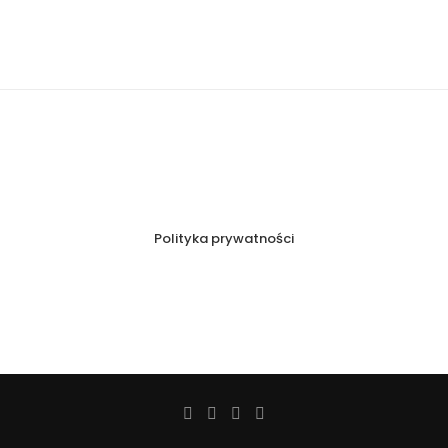
Polityka prywatności