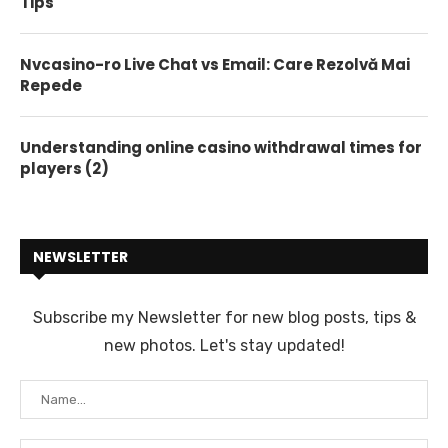
Tips
Nvcasino-ro Live Chat vs Email: Care Rezolvă Mai
Repede
Understanding online casino withdrawal times for
players (2)
NEWSLETTER
Subscribe my Newsletter for new blog posts, tips &
new photos. Let's stay updated!