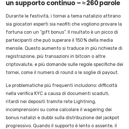
un supporto continuo – ≈ 260 parole
Durante le festività, i tornei a tema natalizio attirano
sia giocatori esperti sia neofiti che vogliono provare la
fortuna con un “gift bonus”. Il risultato è un picco di
partecipanti che può superare il 150 % della media
mensile. Questo aumento si traduce in più richieste di
registrazione, più transazioni in bitcoin o altre
criptovalute, e più domande sulle regole specifiche dei
tornei, come il numero di round o le soglie di payout.
Le problematiche più frequenti includono: difficoltà
nella verifica KYC a causa di documenti scaduti,
ritardi nei depositi tramite rete Lightning,
incomprensioni su come calcolare il wagering dei
bonus natalizi e dubbi sulla distribuzione del jackpot
progressivo. Quando il supporto è lento o assente, il