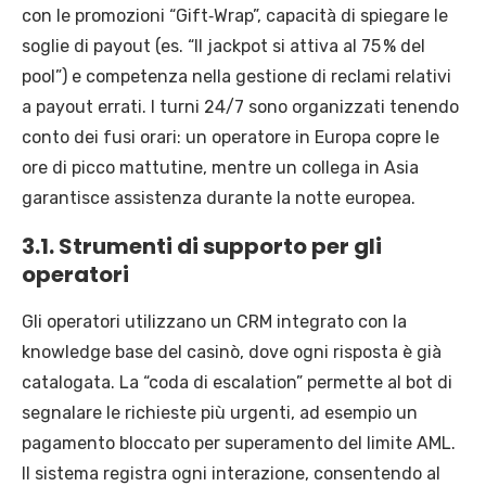
con le promozioni “Gift‑Wrap”, capacità di spiegare le
soglie di payout (es. “Il jackpot si attiva al 75 % del
pool”) e competenza nella gestione di reclami relativi
a payout errati. I turni 24/7 sono organizzati tenendo
conto dei fusi orari: un operatore in Europa copre le
ore di picco mattutine, mentre un collega in Asia
garantisce assistenza durante la notte europea.
3.1. Strumenti di supporto per gli
operatori
Gli operatori utilizzano un CRM integrato con la
knowledge base del casinò, dove ogni risposta è già
catalogata. La “coda di escalation” permette al bot di
segnalare le richieste più urgenti, ad esempio un
pagamento bloccato per superamento del limite AML.
Il sistema registra ogni interazione, consentendo al