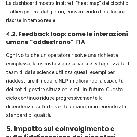
La dashboard mostra inoltre il “heat map” dei picchi di
traffico per ora del giorno, consentendo di riallocare
risorse in tempo reale.
4.2. Feedback loop: come le interazioni
umane “addestrano” l’IA
Ogni volta che un operatore risolve una richiesta
complessa, la risposta viene salvata e categorizzata. Il
team di data science utilizza questi esempi per
riaddestrare il modello NLP, migliorando la capacità
del bot di gestire situazioni simili in futuro. Questo
ciclo continuo riduce progressivamente la
dipendenza dall’intervento umano, mantenendo alti
standard di qualità.
5. Impatto sul coinvolgimento e