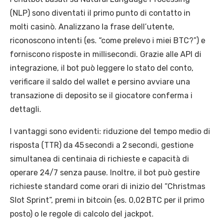
(NLP) sono diventati il primo punto di contatto in
molti casinò. Analizzano la frase dell’utente,
riconoscono intenti (es. “come prelevo i miei BTC?”) e
forniscono risposte in millisecondi. Grazie alle API di
integrazione, il bot può leggere lo stato del conto,
verificare il saldo del wallet e persino avviare una
transazione di deposito se il giocatore conferma i
dettagli.
I vantaggi sono evidenti: riduzione del tempo medio di
risposta (TTR) da 45 secondi a 2 secondi, gestione
simultanea di centinaia di richieste e capacità di
operare 24/7 senza pause. Inoltre, il bot può gestire
richieste standard come orari di inizio del “Christmas
Slot Sprint”, premi in bitcoin (es. 0,02 BTC per il primo
posto) o le regole di calcolo del jackpot.