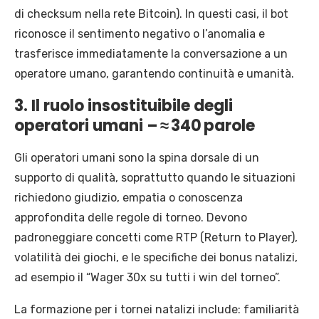
di checksum nella rete Bitcoin). In questi casi, il bot
riconosce il sentimento negativo o l’anomalia e
trasferisce immediatamente la conversazione a un
operatore umano, garantendo continuità e umanità.
3. Il ruolo insostituibile degli
operatori umani – ≈ 340 parole
Gli operatori umani sono la spina dorsale di un
supporto di qualità, soprattutto quando le situazioni
richiedono giudizio, empatia o conoscenza
approfondita delle regole di torneo. Devono
padroneggiare concetti come RTP (Return to Player),
volatilità dei giochi, e le specifiche dei bonus natalizi,
ad esempio il “Wager 30x su tutti i win del torneo”.
La formazione per i tornei natalizi include: familiarità