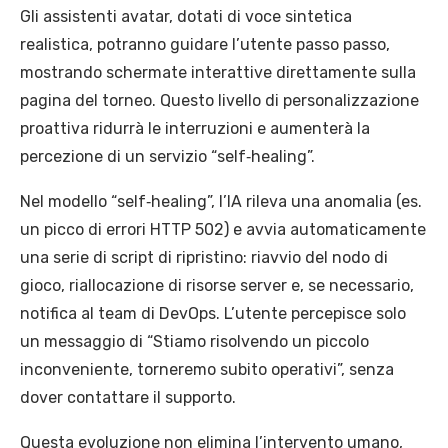
Gli assistenti avatar, dotati di voce sintetica
realistica, potranno guidare l’utente passo passo,
mostrando schermate interattive direttamente sulla
pagina del torneo. Questo livello di personalizzazione
proattiva ridurrà le interruzioni e aumenterà la
percezione di un servizio “self‑healing”.
Nel modello “self‑healing”, l’IA rileva una anomalia (es.
un picco di errori HTTP 502) e avvia automaticamente
una serie di script di ripristino: riavvio del nodo di
gioco, riallocazione di risorse server e, se necessario,
notifica al team di DevOps. L’utente percepisce solo
un messaggio di “Stiamo risolvendo un piccolo
inconveniente, torneremo subito operativi”, senza
dover contattare il supporto.
Questa evoluzione non elimina l’intervento umano,