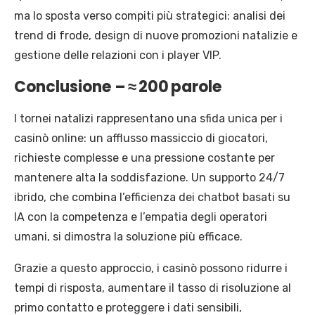
ma lo sposta verso compiti più strategici: analisi dei
trend di frode, design di nuove promozioni natalizie e
gestione delle relazioni con i player VIP.
Conclusione – ≈ 200 parole
I tornei natalizi rappresentano una sfida unica per i
casinò online: un afflusso massiccio di giocatori,
richieste complesse e una pressione costante per
mantenere alta la soddisfazione. Un supporto 24/7
ibrido, che combina l’efficienza dei chatbot basati su
IA con la competenza e l’empatia degli operatori
umani, si dimostra la soluzione più efficace.
Grazie a questo approccio, i casinò possono ridurre i
tempi di risposta, aumentare il tasso di risoluzione al
primo contatto e proteggere i dati sensibili,