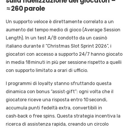
sulla fidelizzazione dei giocatori –
≈ 260 parole
Un supporto veloce è direttamente correlato a un
aumento del tempo medio di gioco (Average Session
Length). In un test A/B condotto da un casinò
italiano durante il “Christmas Slot Sprint 2026”, i
giocatori con accesso a supporto 24/7 hanno giocato
in media 18 minuti in più per sessione rispetto a quelli
con supporto limitato a orari di ufficio.
I programmi di loyalty stanno sfruttando questa
dinamica con bonus “assist‑gift”: ogni volta che il
giocatore riceve una risposta entro 10 secondi,
accumula punti fedeltà extra, convertibili in
cash‑back o free spins. Questa strategia incentiva la
ricerca di assistenza rapida, creando un circolo