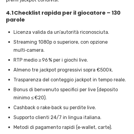
4.1 Checklist rapida per il giocatore – 130
parole
Licenza valida da un’autorità riconosciuta.
Streaming 1080p o superiore, con opzione
multi‑camera.
RTP medio ≥ 96 % per i giochi live.
Almeno tre jackpot progressivi sopra €500 k.
Trasparenza del conteggio jackpot in tempo reale.
Bonus di benvenuto specifici per live (deposito
minimo ≤ €20).
Cashback o rake‑back su perdite live.
Supporto clienti 24/7 in lingua italiana.
Metodi di pagamento rapidi (e‑wallet, carte).