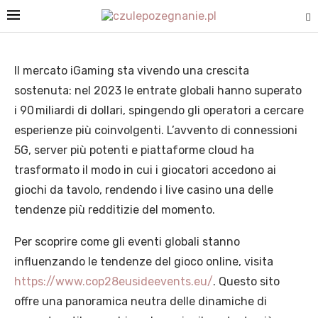
Il mercato iGaming sta vivendo una crescita
sostenuta: nel 2023 le entrate globali hanno superato
i 90 miliardi di dollari, spingendo gli operatori a cercare
esperienze più coinvolgenti. L’avvento di connessioni
5G, server più potenti e piattaforme cloud ha
trasformato il modo in cui i giocatori accedono ai
giochi da tavolo, rendendo i live casino una delle
tendenze più redditizie del momento.
Per scoprire come gli eventi globali stanno
influenzando le tendenze del gioco online, visita
https://www.cop28eusideevents.eu/
. Questo sito
offre una panoramica neutra delle dinamiche di