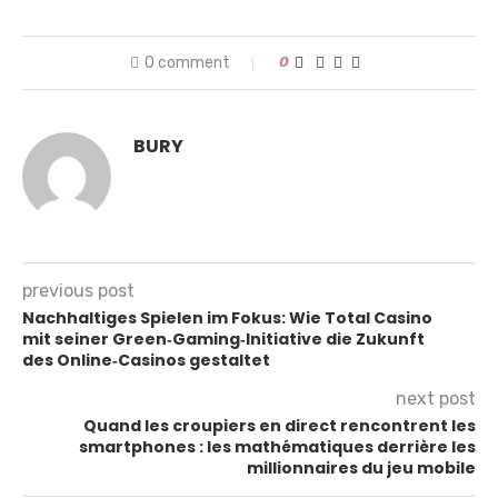
0 comment
0
BURY
previous post
Nachhaltiges Spielen im Fokus: Wie Total Casino
mit seiner Green‑Gaming‑Initiative die Zukunft
des Online‑Casinos gestaltet
next post
Quand les croupiers en direct rencontrent les
smartphones : les mathématiques derrière les
millionnaires du jeu mobile