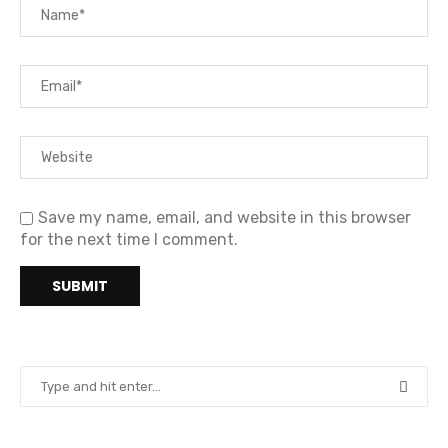
Save my name, email, and website in this browser
for the next time I comment.