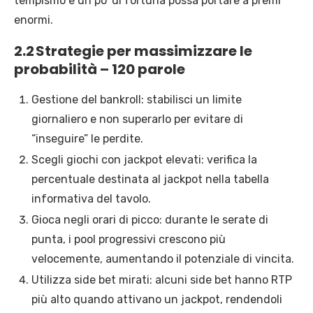
tempismo e un po’ di fortuna possa portare a premi
enormi.
2.2 Strategie per massimizzare le
probabilità – 120 parole
Gestione del bankroll: stabilisci un limite
giornaliero e non superarlo per evitare di
“inseguire” le perdite.
Scegli giochi con jackpot elevati: verifica la
percentuale destinata al jackpot nella tabella
informativa del tavolo.
Gioca negli orari di picco: durante le serate di
punta, i pool progressivi crescono più
velocemente, aumentando il potenziale di vincita.
Utilizza side bet mirati: alcuni side bet hanno RTP
più alto quando attivano un jackpot, rendendoli