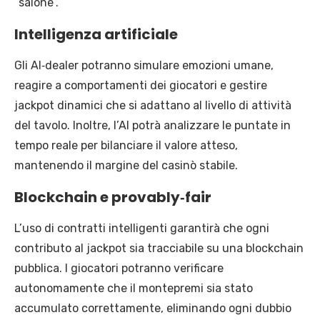
“salone”.
Intelligenza artificiale
Gli AI‑dealer potranno simulare emozioni umane,
reagire a comportamenti dei giocatori e gestire
jackpot dinamici che si adattano al livello di attività
del tavolo. Inoltre, l’AI potrà analizzare le puntate in
tempo reale per bilanciare il valore atteso,
mantenendo il margine del casinò stabile.
Blockchain e provably‑fair
L’uso di contratti intelligenti garantirà che ogni
contributo al jackpot sia tracciabile su una blockchain
pubblica. I giocatori potranno verificare
autonomamente che il montepremi sia stato
accumulato correttamente, eliminando ogni dubbio