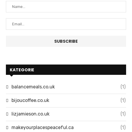
KATEGORIE
balancemeals.co.uk
(1)
bijoucoffee.co.uk
(1)
lizjamieson.co.uk
(1)
makeyourplacespeaceful.ca
(1)