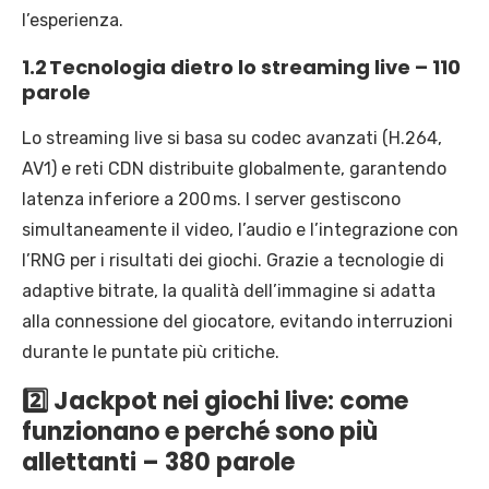
l’esperienza.
1.2 Tecnologia dietro lo streaming live – 110
parole
Lo streaming live si basa su codec avanzati (H.264,
AV1) e reti CDN distribuite globalmente, garantendo
latenza inferiore a 200 ms. I server gestiscono
simultaneamente il video, l’audio e l’integrazione con
l’RNG per i risultati dei giochi. Grazie a tecnologie di
adaptive bitrate, la qualità dell’immagine si adatta
alla connessione del giocatore, evitando interruzioni
durante le puntate più critiche.
2️⃣ Jackpot nei giochi live: come
funzionano e perché sono più
allettanti – 380 parole