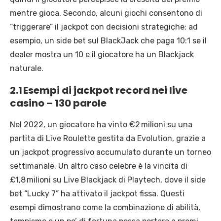
mentre gioca. Secondo, alcuni giochi consentono di
“triggerare” il jackpot con decisioni strategiche: ad
esempio, un side bet sul BlackJack che paga 10:1 se il
dealer mostra un 10 e il giocatore ha un Blackjack
naturale.
2.1 Esempi di jackpot record nei live
casino – 130 parole
Nel 2022, un giocatore ha vinto €2 milioni su una
partita di Live Roulette gestita da Evolution, grazie a
un jackpot progressivo accumulato durante un torneo
settimanale. Un altro caso celebre è la vincita di
£1,8 milioni su Live Blackjack di Playtech, dove il side
bet “Lucky 7” ha attivato il jackpot fissa. Questi
esempi dimostrano come la combinazione di abilità,