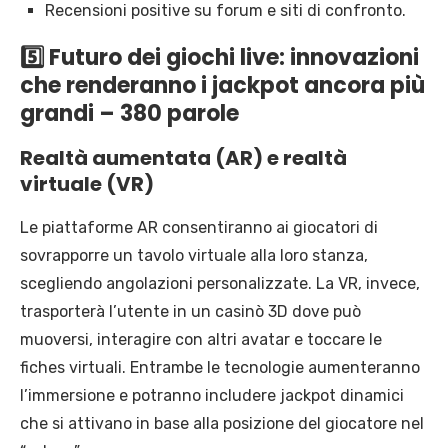
Recensioni positive su forum e siti di confronto.
5️⃣ Futuro dei giochi live: innovazioni
che renderanno i jackpot ancora più
grandi – 380 parole
Realtà aumentata (AR) e realtà
virtuale (VR)
Le piattaforme AR consentiranno ai giocatori di
sovrapporre un tavolo virtuale alla loro stanza,
scegliendo angolazioni personalizzate. La VR, invece,
trasporterà l’utente in un casinò 3D dove può
muoversi, interagire con altri avatar e toccare le
fiches virtuali. Entrambe le tecnologie aumenteranno
l’immersione e potranno includere jackpot dinamici
che si attivano in base alla posizione del giocatore nel