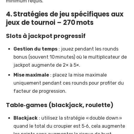
minimum requis.
4. Stratégies de jeu spécifiques aux
jeux de tournoi – 270 mots
Slots à jackpot progressif
Gestion du temps
: jouez pendant les rounds
bonus (souvent 10 minutes) où le multiplicateur de
jackpot augmente de 2× à 5×.
Mise maximale
: placez la mise maximale
uniquement pendant ces rounds pour profiter du
facteur de progression.
Table‑games (blackjack, roulette)
Blackjack
: utilisez la stratégie « double down »
quand le total du croupier est 5‑6, cela augmente