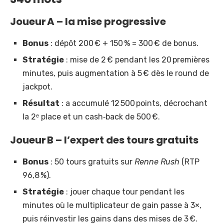
Joueur A – la mise progressive
Bonus
: dépôt 200 € + 150 % = 300 € de bonus.
Stratégie
: mise de 2 € pendant les 20 premières
minutes, puis augmentation à 5 € dès le round de
jackpot.
Résultat
: a accumulé 12 500 points, décrochant
la 2ᵉ place et un cash‑back de 500 €.
Joueur B – l’expert des tours gratuits
Bonus
: 50 tours gratuits sur
Renne Rush
(RTP
96,8 %).
Stratégie
: jouer chaque tour pendant les
minutes où le multiplicateur de gain passe à 3×,
puis réinvestir les gains dans des mises de 3 €.