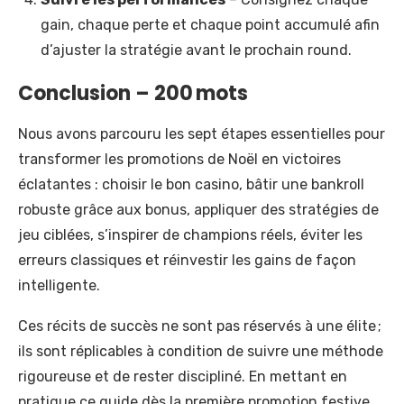
gain, chaque perte et chaque point accumulé afin
d’ajuster la stratégie avant le prochain round.
Conclusion – 200 mots
Nous avons parcouru les sept étapes essentielles pour
transformer les promotions de Noël en victoires
éclatantes : choisir le bon casino, bâtir une bankroll
robuste grâce aux bonus, appliquer des stratégies de
jeu ciblées, s’inspirer de champions réels, éviter les
erreurs classiques et réinvestir les gains de façon
intelligente.
Ces récits de succès ne sont pas réservés à une élite ;
ils sont réplicables à condition de suivre une méthode
rigoureuse et de rester discipliné. En mettant en
pratique ce guide dès la première promotion festive,