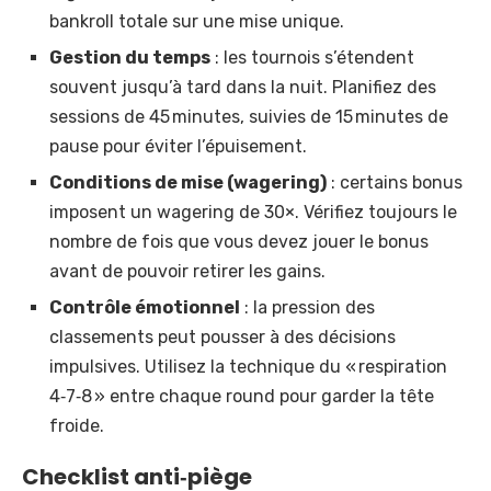
bankroll totale sur une mise unique.
Gestion du temps
: les tournois s’étendent
souvent jusqu’à tard dans la nuit. Planifiez des
sessions de 45 minutes, suivies de 15 minutes de
pause pour éviter l’épuisement.
Conditions de mise (wagering)
: certains bonus
imposent un wagering de 30×. Vérifiez toujours le
nombre de fois que vous devez jouer le bonus
avant de pouvoir retirer les gains.
Contrôle émotionnel
: la pression des
classements peut pousser à des décisions
impulsives. Utilisez la technique du « respiration
4‑7‑8 » entre chaque round pour garder la tête
froide.
Checklist anti‑piège