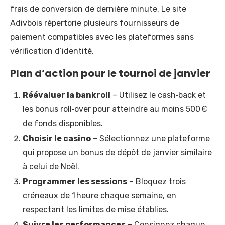
frais de conversion de dernière minute. Le site
Adivbois répertorie plusieurs fournisseurs de
paiement compatibles avec les plateformes sans
vérification d’identité.
Plan d’action pour le tournoi de janvier
Réévaluer la bankroll
– Utilisez le cash‑back et
les bonus roll‑over pour atteindre au moins 500 €
de fonds disponibles.
Choisir le casino
– Sélectionnez une plateforme
qui propose un bonus de dépôt de janvier similaire
à celui de Noël.
Programmer les sessions
– Bloquez trois
créneaux de 1 heure chaque semaine, en
respectant les limites de mise établies.
Suivre les performances
– Consignez chaque