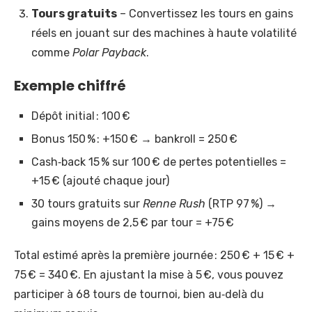
Tours gratuits
– Convertissez les tours en gains
réels en jouant sur des machines à haute volatilité
comme
Polar Payback
.
Exemple chiffré
Dépôt initial : 100 €
Bonus 150 % : +150 € → bankroll = 250 €
Cash‑back 15 % sur 100 € de pertes potentielles =
+15 € (ajouté chaque jour)
30 tours gratuits sur
Renne Rush
(RTP 97 %) →
gains moyens de 2,5 € par tour = +75 €
Total estimé après la première journée : 250 € + 15 € +
75 € = 340 €. En ajustant la mise à 5 €, vous pouvez
participer à 68 tours de tournoi, bien au‑delà du