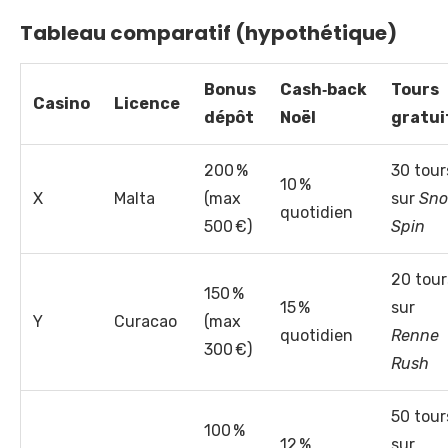
Tableau comparatif (hypothétique)
Bonus
Cash‑back
Tours
Casino
Licence
dépôt
Noël
gratui
200 %
30 tour
10 %
X
Malta
(max
sur
Sn
quotidien
500 €)
Spin
20 tour
150 %
15 %
sur
Y
Curacao
(max
quotidien
Renne
300 €)
Rush
50 tour
100 %
12 %
sur