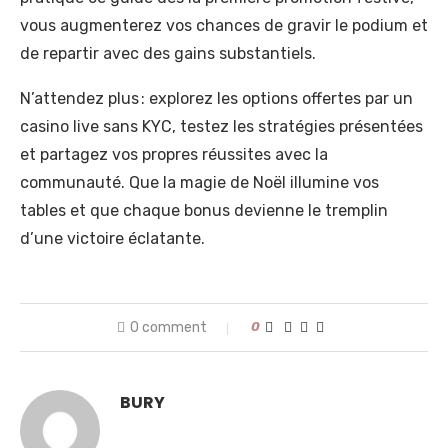
vous augmenterez vos chances de gravir le podium et
de repartir avec des gains substantiels.
N’attendez plus : explorez les options offertes par un
casino live sans KYC, testez les stratégies présentées
et partagez vos propres réussites avec la
communauté. Que la magie de Noël illumine vos
tables et que chaque bonus devienne le tremplin
d’une victoire éclatante.
0 comment
0
BURY