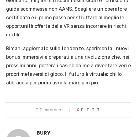
elencano i migliori siti scommesse sicuri e forniscono
guide scommesse non AAMS. Scegliere un operatore
certificato è il primo passo per sfruttare al meglio le
opportunità offerte dalla VR senza incorrere in rischi
inutili.
Rimani aggiornato sulle tendenze, sperimenta i nuovi
bonus immersivi e preparati a una rivoluzione che, nei
prossimi anni, porterà i casinò online a diventare veri e
propri metaversi di gioco. Il futuro è virtuale: chi lo
abbraccia per primo avrà la marcia in più.
0 comment
0
BURY