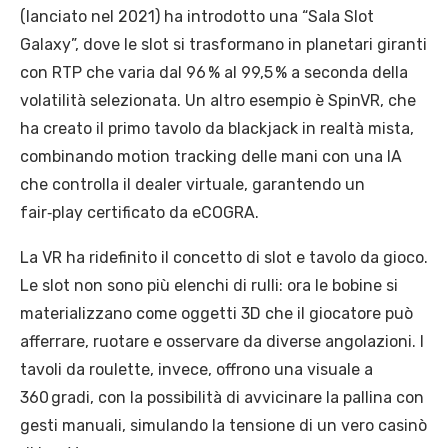
(lanciato nel 2021) ha introdotto una “Sala Slot
Galaxy”, dove le slot si trasformano in planetari giranti
con RTP che varia dal 96 % al 99,5 % a seconda della
volatilità selezionata. Un altro esempio è SpinVR, che
ha creato il primo tavolo da blackjack in realtà mista,
combinando motion tracking delle mani con una IA
che controlla il dealer virtuale, garantendo un
fair‑play certificato da eCOGRA.
La VR ha ridefinito il concetto di slot e tavolo da gioco.
Le slot non sono più elenchi di rulli: ora le bobine si
materializzano come oggetti 3D che il giocatore può
afferrare, ruotare e osservare da diverse angolazioni. I
tavoli da roulette, invece, offrono una visuale a
360 gradi, con la possibilità di avvicinare la pallina con
gesti manuali, simulando la tensione di un vero casinò