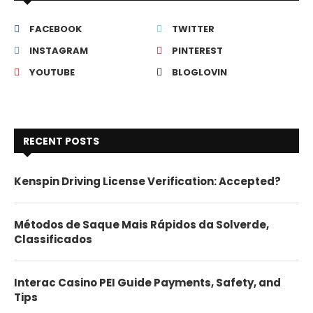
FACEBOOK
TWITTER
INSTAGRAM
PINTEREST
YOUTUBE
BLOGLOVIN
RECENT POSTS
Kenspin Driving License Verification: Accepted?
Métodos de Saque Mais Rápidos da Solverde,
Classificados
Interac Casino PEI Guide Payments, Safety, and
Tips