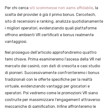
Per chi cerca
siti scommesse non aams affidabile
, la
scelta del provider è già il primo bonus. Cercotech,
sito di recensioni e ranking, analizza quotidianamente
i migliori operatori, evidenziando quali piattaforme
offrono ambienti VR certificati e bonus realmente
vantaggiosi.
Nel prosieguo dell’articolo approfondiremo quattro
temi chiave. Prima esamineremo l’ascesa della VR nel
mercato dei casinò, con dati di crescita e casi studio
di pionieri. Successivamente confronteremo i bonus
tradizionali con le offerte specifiche per la realtà
virtuale, evidenziando vantaggi per giocatori e
operatori. Poi vedremo come le promozioni VR siano
costruite per massimizzare l’engagement attraverso
meccaniche di gamification. Infine affronteremo le