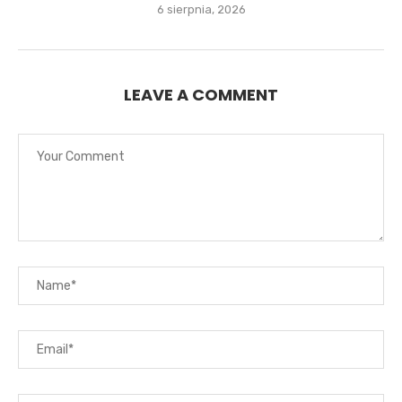
6 sierpnia, 2026
LEAVE A COMMENT