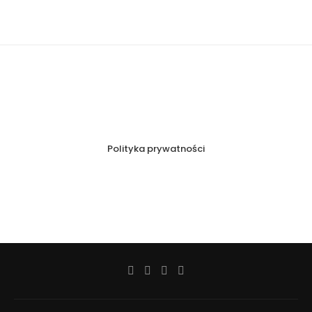
Polityka prywatności