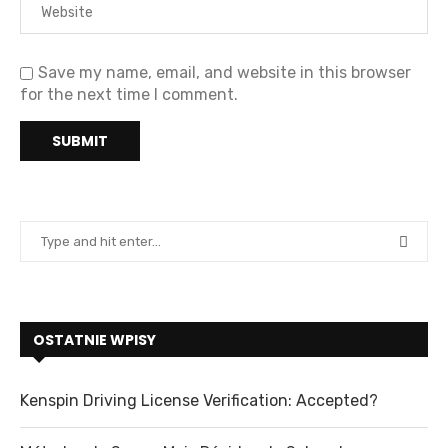
Save my name, email, and website in this browser
for the next time I comment.
OSTATNIE WPISY
Kenspin Driving License Verification: Accepted?