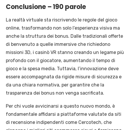
Conclusione – 190 parole
La realtà virtuale sta riscrivendo le regole del gioco
online, trasformando non solo l’esperienza visiva ma
anche la struttura dei bonus. Dalle tradizionali offerte
di benvenuto a quelle immersive che richiedono
missioni 3D, i casinò VR stanno creando un legame più
profondo con il giocatore, aumentando il tempo di
gioco e la spesa media. Tuttavia, l’innovazione deve
essere accompagnata da rigide misure di sicurezza e
da una chiara normativa, per garantire che la
trasparenza dei bonus non venga sacrificata.
Per chi vuole avvicinarsi a questo nuovo mondo, è
fondamentale affidarsi a piattaforme valutate da siti
di recensione indipendenti come Cercotech, che