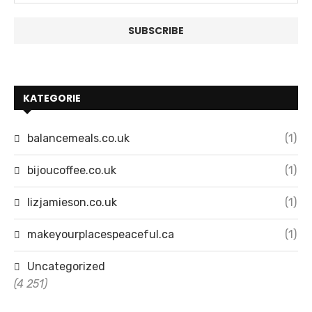
KATEGORIE
balancemeals.co.uk
(1)
bijoucoffee.co.uk
(1)
lizjamieson.co.uk
(1)
makeyourplacespeaceful.ca
(1)
Uncategorized
(4 251)