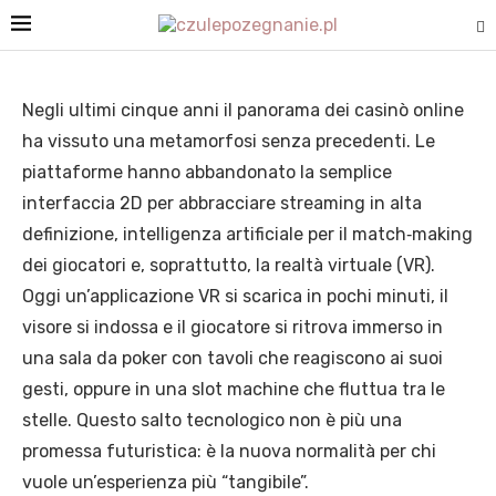
Negli ultimi cinque anni il panorama dei casinò online
ha vissuto una metamorfosi senza precedenti. Le
piattaforme hanno abbandonato la semplice
interfaccia 2D per abbracciare streaming in alta
definizione, intelligenza artificiale per il match‑making
dei giocatori e, soprattutto, la realtà virtuale (VR).
Oggi un’applicazione VR si scarica in pochi minuti, il
visore si indossa e il giocatore si ritrova immerso in
una sala da poker con tavoli che reagiscono ai suoi
gesti, oppure in una slot machine che fluttua tra le
stelle. Questo salto tecnologico non è più una
promessa futuristica: è la nuova normalità per chi
vuole un’esperienza più “tangibile”.