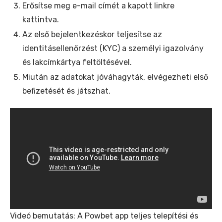
Erősítse meg e-mail címét a kapott linkre
kattintva.
Az első bejelentkezéskor teljesítse az
identitásellenőrzést (KYC) a személyi igazolvány
és lakcímkártya feltöltésével.
Miután az adatokat jóváhagyták, elvégezheti első
befizetését és játszhat.
Videó bemutatás: A Powbet app teljes telepítési és