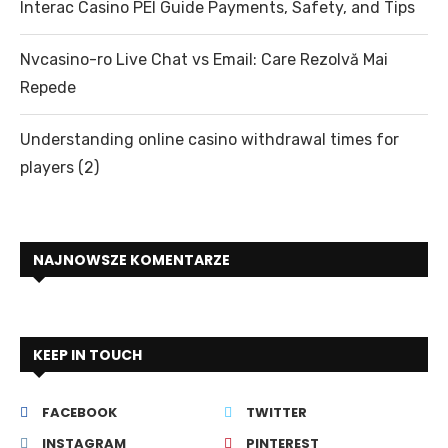
Interac Casino PEI Guide Payments, Safety, and Tips
Nvcasino-ro Live Chat vs Email: Care Rezolvă Mai
Repede
Understanding online casino withdrawal times for
players (2)
NAJNOWSZE KOMENTARZE
KEEP IN TOUCH
FACEBOOK
TWITTER
INSTAGRAM
PINTEREST