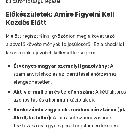
kulcsfontosságú lépései.
Előkészületek: Amire Figyelni Kell
Kezdés Előtt
Mielőtt regisztrálna, győződjön meg a következő
alapvető követelmények teljesüléséről. Ez a checklist
kiküszöböli a jövőbeli kellemetlenségeket.
Érvényes magyar személyi igazolvány:
A
számlanyitáshoz és az identitásellenőrzéshez
elengedhetetlen.
Aktív e-mail cím és telefonszám:
A kétfaktoros
azonosítás és a kommunikáció alapja.
Bankszámla vagy elektronikus pénztárca (pl.
Skrill, Neteller):
A források származásának
tisztázása és a gyors pénzforgalom érdekében.