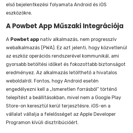
első bejelentkezési folyamata Android és iOS
eszközökre.
A Powbet App Műszaki Integrációja
A
Powbet app
natív alkalmazás, nem progresszív
webalkalmazás (PWA). Ez azt jelenti, hogy közvetlenül
az eszköz operációs rendszerével kommunikál, ami
gyorsabb betöltési időket és fokozottabb biztonságot
eredményez. Az alkalmazás letölthető a hivatalos
weboldalról. Fontos, hogy Android esetén
engedélyezni kell a „Ismeretlen forrásból” történő
telepítést a beállításokban, mivel nem a Google Play
Store-on keresztül kerül terjesztésre. iOS-en a
vállalat vállalja a felelősséget az Apple Developer
Programon kívüli disztribúcióért.