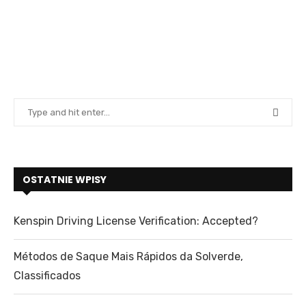
OSTATNIE WPISY
Kenspin Driving License Verification: Accepted?
Métodos de Saque Mais Rápidos da Solverde,
Classificados