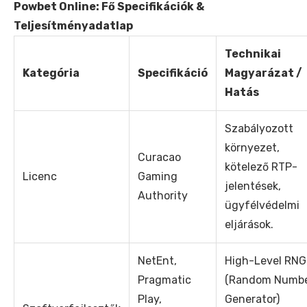
Powbet Online: Fő Specifikációk &
Teljesítményadatlap
Technikai
Kategória
Specifikáció
Magyarázat /
Hatás
Szabályozott
környezet,
Curacao
kötelező RTP-
Licenc
Gaming
jelentések,
Authority
ügyfélvédelmi
eljárások.
NetEnt,
High-Level RNG
Pragmatic
(Random Numb
Play,
Generator)