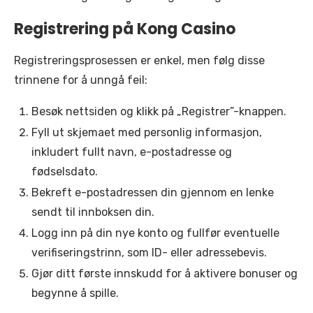
Registrering på Kong Casino
Registreringsprosessen er enkel, men følg disse
trinnene for å unngå feil:
Besøk nettsiden og klikk på „Registrer”-knappen.
Fyll ut skjemaet med personlig informasjon,
inkludert fullt navn, e-postadresse og
fødselsdato.
Bekreft e-postadressen din gjennom en lenke
sendt til innboksen din.
Logg inn på din nye konto og fullfør eventuelle
verifiseringstrinn, som ID- eller adressebevis.
Gjør ditt første innskudd for å aktivere bonuser og
begynne å spille.