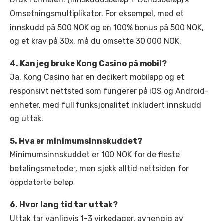
Omsetningsmultiplikator. For eksempel, med et
innskudd på 500 NOK og en 100% bonus på 500 NOK,
og et krav på 30x, må du omsette 30 000 NOK.
4. Kan jeg bruke Kong Casino på mobil?
Ja, Kong Casino har en dedikert mobilapp og et
responsivt nettsted som fungerer på iOS og Android-
enheter, med full funksjonalitet inkludert innskudd
og uttak.
5. Hva er minimumsinnskuddet?
Minimumsinnskuddet er 100 NOK for de fleste
betalingsmetoder, men sjekk alltid nettsiden for
oppdaterte beløp.
6. Hvor lang tid tar uttak?
Uttak tar vanligvis 1-3 virkedager, avhengig av