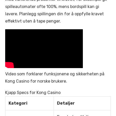
spilleautomater ofte 100%, mens bordspill kan gi
lavere. Planlegg spillingen din for å oppfylle kravet
effektivt uten å tape penger.
Video som forklarer funksjonene og sikkerheten på
Kong Casino for norske brukere.
Kjapp Specs for Kong Casino
Kategori
Detaljer