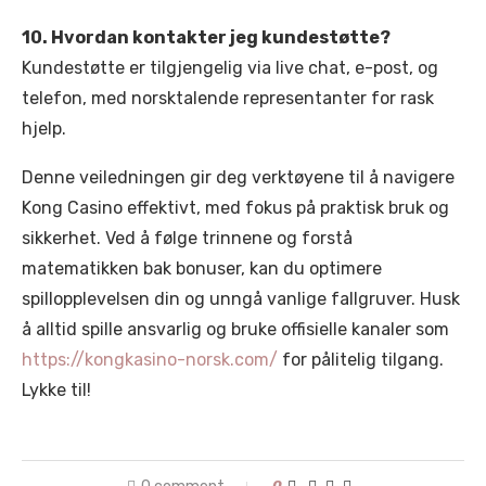
10. Hvordan kontakter jeg kundestøtte?
Kundestøtte er tilgjengelig via live chat, e-post, og
telefon, med norsktalende representanter for rask
hjelp.
Denne veiledningen gir deg verktøyene til å navigere
Kong Casino effektivt, med fokus på praktisk bruk og
sikkerhet. Ved å følge trinnene og forstå
matematikken bak bonuser, kan du optimere
spillopplevelsen din og unngå vanlige fallgruver. Husk
å alltid spille ansvarlig og bruke offisielle kanaler som
https://kongkasino-norsk.com/
for pålitelig tilgang.
Lykke til!
0