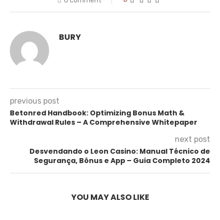
0 comment
BURY
previous post
Betonred Handbook: Optimizing Bonus Math &
Withdrawal Rules – A Comprehensive Whitepaper
next post
Desvendando o Leon Casino: Manual Técnico de
Segurança, Bônus e App – Guia Completo 2024
YOU MAY ALSO LIKE