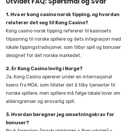
Utvidet FAQ: Spørsmål og Svar
1. Hva er kong casino norsk tipping, og hvordan
relaterer det seg til Kong Casino?
Kong casino norsk tipping refererer til kasinoets
tilpasning til norske spillere og dets integrasjon med
lokale tippingstradisjoner, som tilbyr spill og bonuser
designet for det norske markedet.
2. Er Kong Casino lovlig i Norge?
Ja, Kong Casino opererer under en internasjonal
lisens fra MGA, som tillater det å tilby tjenester til
norske spillere, men spillere må følge lokale lover om
aldersgrenser og ansvarlig spill.
3. Hvordan beregner jeg omsetningskrav for
bonuser?
Bruk formelen: (Innskuddsbeløp + Bonusbeløp) x