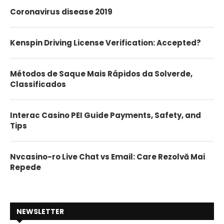
Coronavirus disease 2019
Kenspin Driving License Verification: Accepted?
Métodos de Saque Mais Rápidos da Solverde,
Classificados
Interac Casino PEI Guide Payments, Safety, and
Tips
Nvcasino-ro Live Chat vs Email: Care Rezolvă Mai
Repede
NEWSLETTER