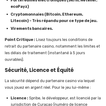
Portefeuilles électroniques (Skrill, Neteller,
ecoPayz)
Cryptomonnaies (Bitcoin, Ethereum,
Litecoin) – Très répandu pour ce type de jeu.
Virements bancaires.
Point Critique :
Lisez toujours les conditions de
retrait du partenaire casino, notamment les limites et
les délais de traitement (instantané à 5 jours
ouvrables).
Sécurité, Licence et Équité
La sécurité dépend du partenaire casino via lequel
vous jouez en argent réel. Pour le jeu lui-même :
Licence :
Spribe, le développeur, est licencié par la
jurisdiction de Curaçao (numéro de licence