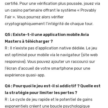
certifié. Pour une vérification plus poussée, jouez via
un casino partenaire offrant le système « Provably
Fair ». Vous pourrez alors vérifier
cryptographiquement l’intégrité de chaque tour.
Q5 : Existe-t-il une application mobile Avia
Masters à télécharger ?
R : Il n’existe pas d’application native dédiée. Le jeu
est optimisé pour mobile via le navigateur (site web
responsive). Vous pouvez ajouter un raccourci sur
l’écran d’accueil de votre smartphone pour une
expérience quasi-app.
Q6 : Pourquoi le jeu est-il si addictif ? Quelle est
la stratégie pour limiter les pertes ?
R : Le cycle de jeu rapide et le potentiel de gains
exponentiels créent une boucle psychologique