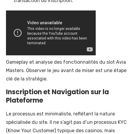
transaction ou inscription.
Gameplay et analyse des fonctionnalités du slot Avia
Masters. Observer le jeu avant de miser est une étape
clé de la stratégie.
Inscription et Navigation sur la
Plateforme
Le processus est minimaliste, reflétant la nature
spécialisée du site. Il ne s’agit pas d’un processus KYC
(Know Your Customer) typique des casinos, mais