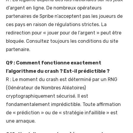
d’argent en ligne. De nombreux opérateurs
partenaires de Spribe n’acceptent pas les joueurs de
ces pays en raison de régulations strictes. La
redirection pour « jouer pour de l’argent » peut être
bloquée. Consultez toujours les conditions du site
partenaire.
Q9 : Comment fonctionne exactement
l’algorithme du crash ? Est-il prédictible ?
R : Le moment du crash est déterminé par un RNG
(Générateur de Nombres Aléatoires)
cryptographiquement sécurisé. Il est
fondamentalement imprédictible. Toute affirmation
de « prédiction » ou de « stratégie infaillible » est
une arnaque.