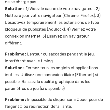
ne se charge pas.
Solution :
1) Videz le cache de votre navigateur. 2)
Mettez à jour votre navigateur (Chrome, Firefox). 3)
Désactivez temporairement les extensions de type
bloqueur de publicités (AdBlock). 4) Vérifiez votre
connexion internet. 5) Essayez un navigateur
différent.
Problème :
Lenteur ou saccades pendant le jeu,
interférant avec le timing.
Solution :
Fermez tous les onglets et applications
inutiles. Utilisez une connexion filaire (Ethernet) si
possible. Baissez la qualité graphique dans les
paramètres du jeu (si disponible).
Problème :
Impossible de cliquer sur « Jouer pour de
l’argent » ou redirection défaillante.