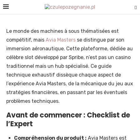
Le monde des machines à sous thématisées est
compétitif, mais
Avia Masters
se distingue par son
immersion aéronautique. Cette plateforme, dédiée au
célèbre slot développé par Spribe, n’est pas un casino
traditionnel mais un hub spécialisé. Ce guide
technique exhaustif dissèque chaque aspect de
l’expérience Avia Masters, de la mécanique du jeu aux
stratégies financières, en passant par les éventuels
problèmes techniques.
Avant de commencer : Checklist de
l’Expert
Compréhension du produit :
Avia Masters est