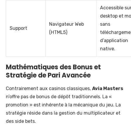
Accessible su
desktop et mo
Navigateur Web
sans
Support
(HTML5)
téléchargeme
d’application
native.
Mathématiques des Bonus et
Stratégie de Pari Avancée
Contrairement aux casinos classiques,
Avia Masters
n’offre pas de bonus de dépôt traditionnels. La «
promotion » est inhérente à la mécanique du jeu. La
stratégie réside dans la gestion du multiplicateur et
des side bets.