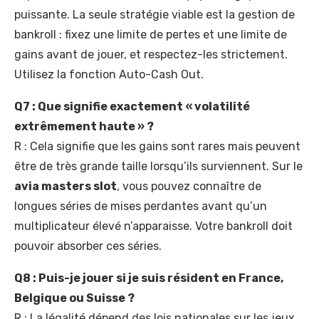
puissante. La seule stratégie viable est la gestion de
bankroll : fixez une limite de pertes et une limite de
gains avant de jouer, et respectez-les strictement.
Utilisez la fonction Auto-Cash Out.
Q7 : Que signifie exactement « volatilité
extrêmement haute » ?
R : Cela signifie que les gains sont rares mais peuvent
être de très grande taille lorsqu’ils surviennent. Sur le
avia masters slot
, vous pouvez connaître de
longues séries de mises perdantes avant qu’un
multiplicateur élevé n’apparaisse. Votre bankroll doit
pouvoir absorber ces séries.
Q8 : Puis-je jouer si je suis résident en France,
Belgique ou Suisse ?
R : La légalité dépend des lois nationales sur les jeux