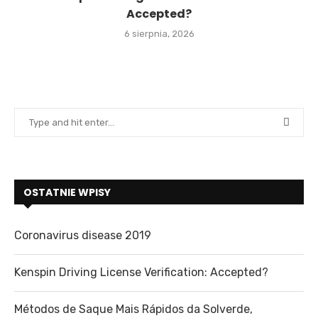
Accepted?
6 sierpnia, 2026
OSTATNIE WPISY
Coronavirus disease 2019
Kenspin Driving License Verification: Accepted?
Métodos de Saque Mais Rápidos da Solverde,