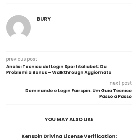
BURY
previous post
Analisi Tecnica del Login Sportitaliabet: Da
Problemi a Bonus – Walkthrough Aggiornato
next post
Dominando o Login Fairspin: Um Guia Técnico
Passo a Passo
YOU MAY ALSO LIKE
Kenspin Driving License Verification: