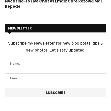
Nvcasino-ro Live Chat vs Email: Care Rezolvă Mai
Repede
NEWSLETTER
Subscribe my Newsletter for new blog posts, tips &
new photos. Let's stay updated!