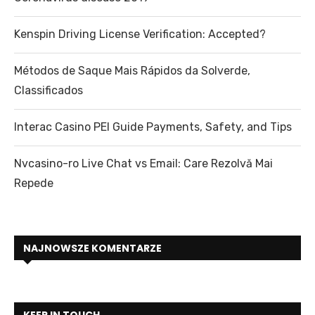
Kenspin Driving License Verification: Accepted?
Métodos de Saque Mais Rápidos da Solverde,
Classificados
Interac Casino PEI Guide Payments, Safety, and Tips
Nvcasino-ro Live Chat vs Email: Care Rezolvă Mai
Repede
NAJNOWSZE KOMENTARZE
KEEP IN TOUCH