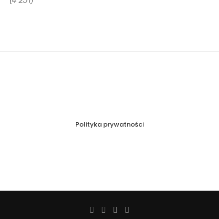
(4 251)
Polityka prywatności