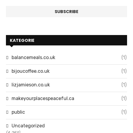
KATEGORIE
balancemeals.co.uk
(1)
bijoucoffee.co.uk
(1)
lizjamieson.co.uk
(1)
makeyourplacespeaceful.ca
(1)
public
(1)
Uncategorized