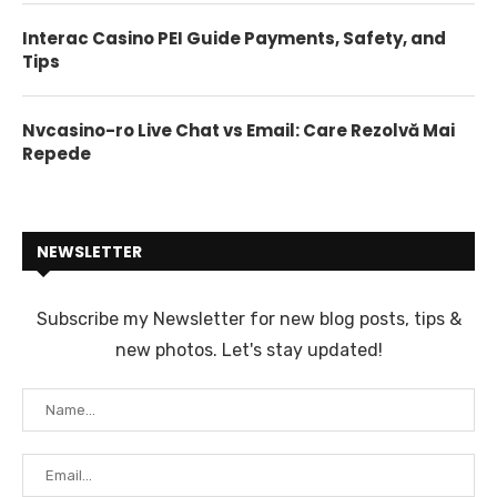
Interac Casino PEI Guide Payments, Safety, and
Tips
Nvcasino-ro Live Chat vs Email: Care Rezolvă Mai
Repede
NEWSLETTER
Subscribe my Newsletter for new blog posts, tips &
new photos. Let's stay updated!