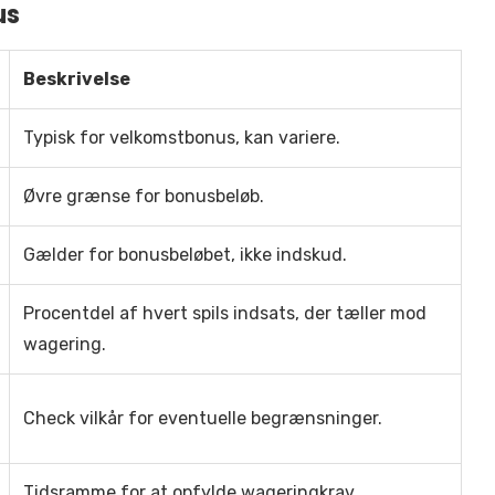
us
Beskrivelse
Typisk for velkomstbonus, kan variere.
Øvre grænse for bonusbeløb.
Gælder for bonusbeløbet, ikke indskud.
Procentdel af hvert spils indsats, der tæller mod
wagering.
Check vilkår for eventuelle begrænsninger.
Tidsramme for at opfylde wageringkrav.