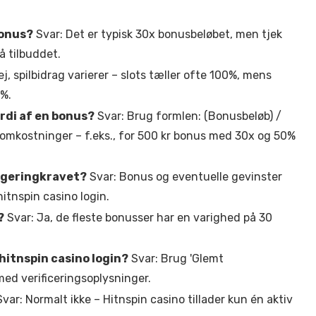
bonus?
Svar: Det er typisk 30x bonusbeløbet, men tjek
å tilbuddet.
j, spilbidrag varierer – slots tæller ofte 100%, mens
0%.
rdi af en bonus?
Svar: Brug formlen: (Bonusbeløb) /
e omkostninger – f.eks., for 500 kr bonus med 30x og 50%
wageringkravet?
Svar: Bonus og eventuelle gevinster
itnspin casino login.
?
Svar: Ja, de fleste bonusser har en varighed på 30
itnspin casino login?
Svar: Brug 'Glemt
med verificeringsoplysninger.
var: Normalt ikke – Hitnspin casino tillader kun én aktiv