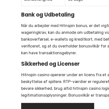
Bank og Udbetaling
Når du arbejder med Hitnspin bonus, er det vigt
wageringkrav, kan du anmode om udbetaling via 
bankoverførsel, e-wallets og kreditkort, med beh
verificeret, og at du overholder bonusvilkår for
kan have transaktionsgebyrer.
Sikkerhed og Licenser
Hitnspin casino opererer under en licens fra et a
beskyttelse af spillere. RTP-værdier er reguleret
bevare sikkerhed, brug altid hitnspin casino log
legitimationsoplysninger. Bonusvilkår er transp