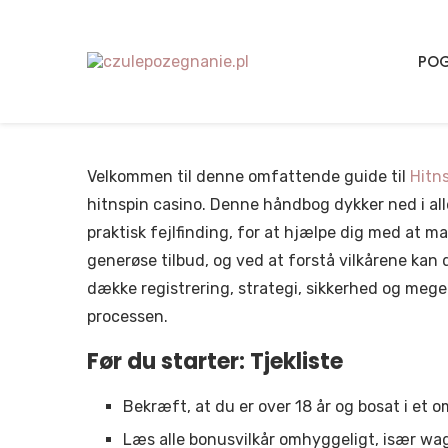
POG
Velkommen til denne omfattende guide til
Hitn
hitnspin casino. Denne håndbog dykker ned i all
praktisk fejlfinding, for at hjælpe dig med at m
generøse tilbud, og ved at forstå vilkårene kan d
dække registrering, strategi, sikkerhed og mege
processen.
Før du starter: Tjekliste
Bekræft, at du er over 18 år og bosat i et o
Læs alle bonusvilkår omhyggeligt, især wa