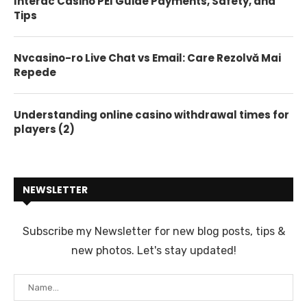
Interac Casino PEI Guide Payments, Safety, and
Tips
Nvcasino-ro Live Chat vs Email: Care Rezolvă Mai
Repede
Understanding online casino withdrawal times for
players (2)
NEWSLETTER
Subscribe my Newsletter for new blog posts, tips &
new photos. Let's stay updated!