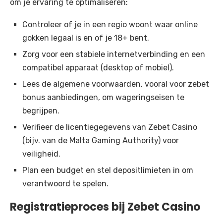
om je ervaring te optimaliseren:
Controleer of je in een regio woont waar online
gokken legaal is en of je 18+ bent.
Zorg voor een stabiele internetverbinding en een
compatibel apparaat (desktop of mobiel).
Lees de algemene voorwaarden, vooral voor zebet
bonus aanbiedingen, om wageringseisen te
begrijpen.
Verifieer de licentiegegevens van Zebet Casino
(bijv. van de Malta Gaming Authority) voor
veiligheid.
Plan een budget en stel depositlimieten in om
verantwoord te spelen.
Registratieproces bij Zebet Casino