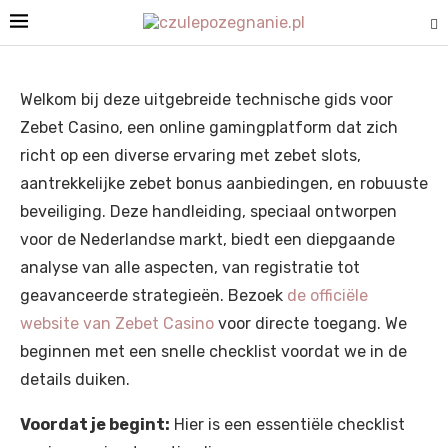
Welkom bij deze uitgebreide technische gids voor
Zebet Casino, een online gamingplatform dat zich
richt op een diverse ervaring met zebet slots,
aantrekkelijke zebet bonus aanbiedingen, en robuuste
beveiliging. Deze handleiding, speciaal ontworpen
voor de Nederlandse markt, biedt een diepgaande
analyse van alle aspecten, van registratie tot
geavanceerde strategieën. Bezoek
de officiële
website van Zebet Casino
voor directe toegang. We
beginnen met een snelle checklist voordat we in de
details duiken.
Voordat je begint:
Hier is een essentiële checklist