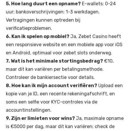
5. Hoe lang duurt een opname?
E-wallets: 0-24
uur; bankoverschrijvingen: 1-3 werkdagen.
Vertragingen kunnen optreden bij
verificatieproblemen.
6. Kan ik spelen op mobiel?
Ja, Zebet Casino heeft
een responsieve website en een mobiele app voor iOS
en Android, optimaal voor zebet slots onderweg.
7. Wat is het minimale stortingsbedrag?
€10,
maar dit kan variëren per betalingsmethode.
Controleer de bankiersectie voor details.
8. Hoe kan ik mijn account verifiëren?
Upload een
kopie van je ID, een recente rekeningafschrift, en
soms een selfie voor KYC-controles via de
accountinstellingen.
9. Zijn er limieten voor wins?
Ja, maximale opname
is €5000 per dag, maar dit kan variëren; check de