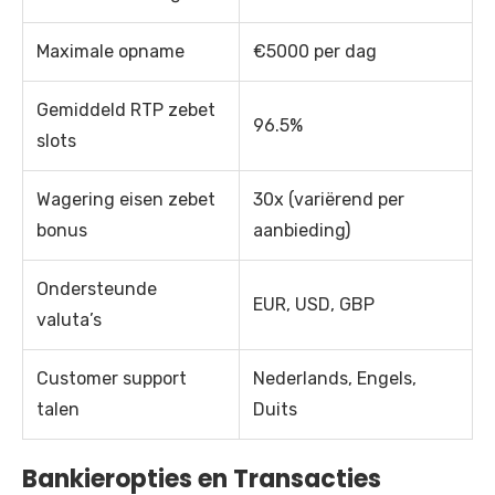
Maximale opname
€5000 per dag
Gemiddeld RTP zebet
96.5%
slots
Wagering eisen zebet
30x (variërend per
bonus
aanbieding)
Ondersteunde
EUR, USD, GBP
valuta’s
Customer support
Nederlands, Engels,
talen
Duits
Bankieropties en Transacties