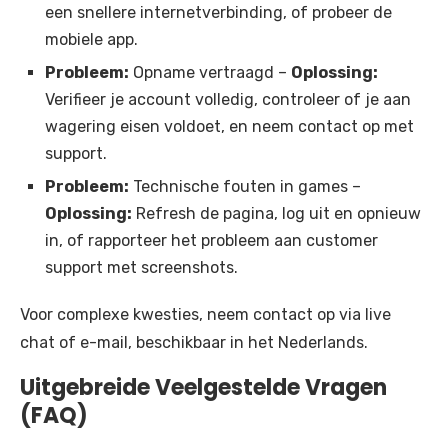
een snellere internetverbinding, of probeer de
mobiele app.
Probleem:
Opname vertraagd –
Oplossing:
Verifieer je account volledig, controleer of je aan
wagering eisen voldoet, en neem contact op met
support.
Probleem:
Technische fouten in games –
Oplossing:
Refresh de pagina, log uit en opnieuw
in, of rapporteer het probleem aan customer
support met screenshots.
Voor complexe kwesties, neem contact op via live
chat of e-mail, beschikbaar in het Nederlands.
Uitgebreide Veelgestelde Vragen
(FAQ)