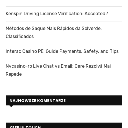
Kenspin Driving License Verification: Accepted?
Métodos de Saque Mais Rápidos da Solverde,
Classificados
Interac Casino PEI Guide Payments, Safety, and Tips
Nvcasino-ro Live Chat vs Email: Care Rezolvă Mai
Repede
NAJNOWSZE KOMENTARZE
KEEP IN TOUCH