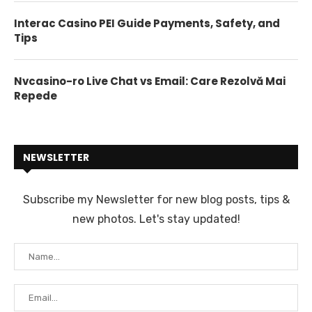
Interac Casino PEI Guide Payments, Safety, and
Tips
Nvcasino-ro Live Chat vs Email: Care Rezolvă Mai
Repede
NEWSLETTER
Subscribe my Newsletter for new blog posts, tips &
new photos. Let's stay updated!