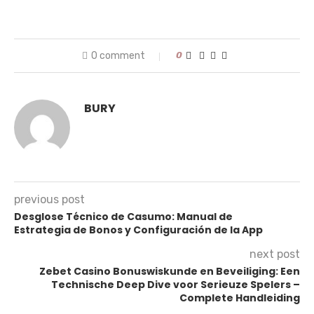
0 comment
0
BURY
previous post
Desglose Técnico de Casumo: Manual de
Estrategia de Bonos y Configuración de la App
next post
Zebet Casino Bonuswiskunde en Beveiliging: Een
Technische Deep Dive voor Serieuze Spelers –
Complete Handleiding