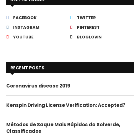
FACEBOOK
TWITTER
INSTAGRAM
PINTEREST
YOUTUBE
BLOGLOVIN
RECENT POSTS
Coronavirus disease 2019
Kenspin Driving License Verification: Accepted?
Métodos de Saque Mais Rápidos da Solverde,
Classificados