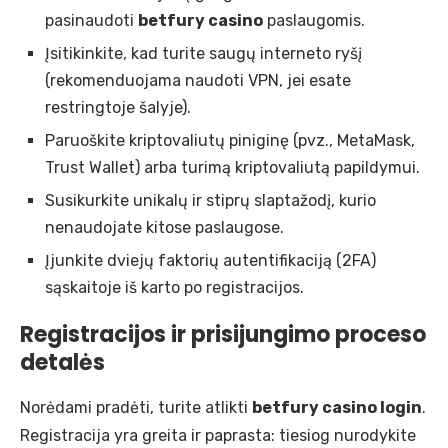
pasinaudoti
betfury casino
paslaugomis.
Įsitikinkite, kad turite saugų interneto ryšį
(rekomenduojama naudoti VPN, jei esate
restringtoje šalyje).
Paruoškite kriptovaliutų piniginę (pvz., MetaMask,
Trust Wallet) arba turimą kriptovaliutą papildymui.
Susikurkite unikalų ir stiprų slaptažodį, kurio
nenaudojate kitose paslaugose.
Įjunkite dviejų faktorių autentifikaciją (2FA)
sąskaitoje iš karto po registracijos.
Registracijos ir prisijungimo proceso
detalės
Norėdami pradėti, turite atlikti
betfury casino login
.
Registracija yra greita ir paprasta: tiesiog nurodykite