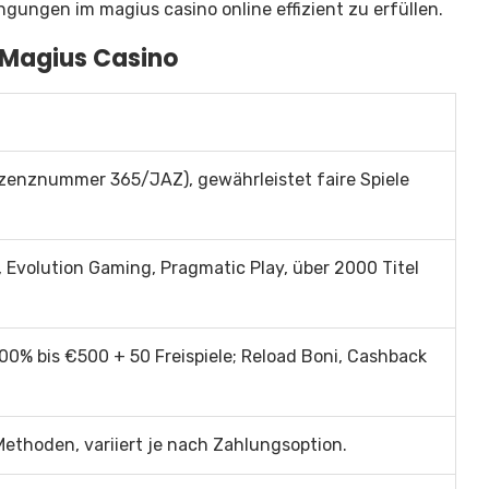
ngungen im magius casino online effizient zu erfüllen.
 Magius Casino
zenznummer 365/JAZ), gewährleistet faire Spiele
 Evolution Gaming, Pragmatic Play, über 2000 Titel
0% bis €500 + 50 Freispiele; Reload Boni, Cashback
Methoden, variiert je nach Zahlungsoption.