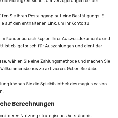
e die Richtigkeit sicher, um Verzögerungen bei der
rüfen Sie Ihren Posteingang auf eine Bestätigungs-E-
Sie auf den enthaltenen Link, um Ihr Konto zu
e im Kundenbereich Kopien Ihrer Ausweisdokumente und
tt ist obligatorisch für Auszahlungen und dient der
Kasse, wählen Sie eine Zahlungsmethode und machen Sie
 Willkommensbonus zu aktivieren. Geben Sie dabei
lung können Sie die Spielbibliothek des magius casino
n.
sche Berechnungen
Boni, deren Nutzung strategisches Verständnis