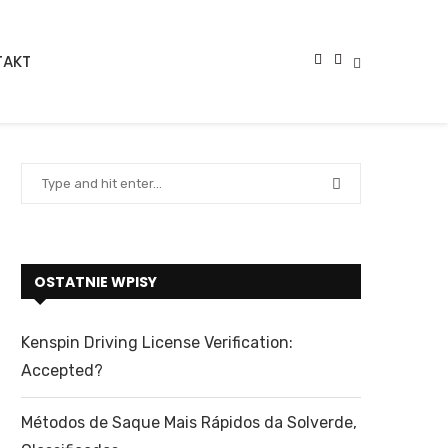
TAKT
OSTATNIE WPISY
Kenspin Driving License Verification:
Accepted?
Métodos de Saque Mais Rápidos da Solverde,