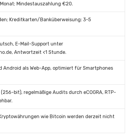
 Monat; Mindestauszahlung €20.
den; Kreditkarten/Banküberweisung: 3-5
utsch, E-Mail-Support unter
o.de, Antwortzeit <1 Stunde.
d Android als Web-App, optimiert für Smartphones
 (256-bit), regelmäßige Audits durch eCOGRA, RTP-
ehbar.
Kryptowährungen wie Bitcoin werden derzeit nicht