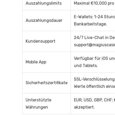
Auszahlungslimits
Maximal €10,000 pro
E-Wallets: 1-24 Stun
Auszahlungsdauer
Bankarbeitstage.
24/7 Live-Chat in De
Kundensupport
support@magiuscasin
Verfügbar für iOS un
Mobile App
und Tablets.
SSL-Verschlüsselung
Sicherheitszertifikate
Werte öffentlich eins
Unterstützte
EUR, USD, GBP, CHF; 
Währungen
akzeptiert.