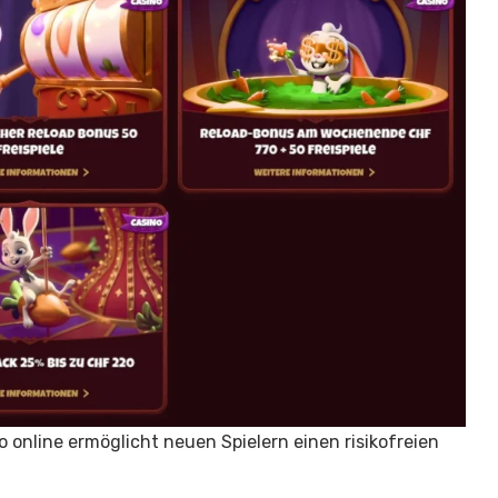
online ermöglicht neuen Spielern einen risikofreien