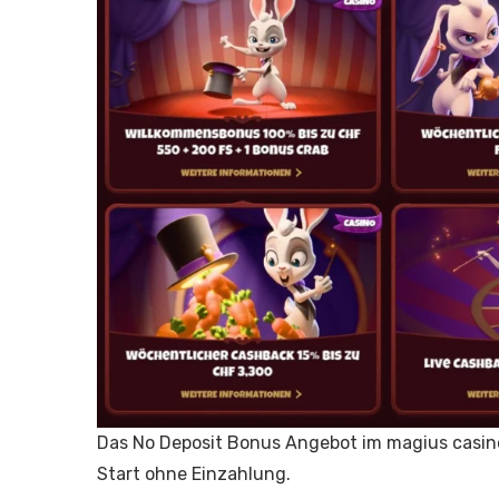
Das No Deposit Bonus Angebot im magius casino 
Start ohne Einzahlung.