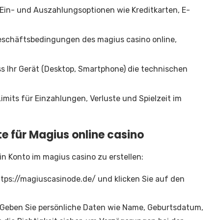
in- und Auszahlungsoptionen wie Kreditkarten, E-
eschäftsbedingungen des magius casino online,
ass Ihr Gerät (Desktop, Smartphone) die technischen
imits für Einzahlungen, Verluste und Spielzeit im
te für Magius online casino
in Konto im magius casino zu erstellen:
https://magiuscasinode.de/ und klicken Sie auf den
: Geben Sie persönliche Daten wie Name, Geburtsdatum,