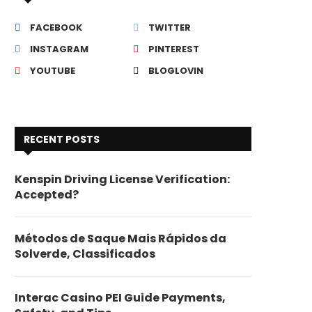
FACEBOOK
TWITTER
INSTAGRAM
PINTEREST
YOUTUBE
BLOGLOVIN
RECENT POSTS
Kenspin Driving License Verification:
Accepted?
Métodos de Saque Mais Rápidos da
Solverde, Classificados
Interac Casino PEI Guide Payments,