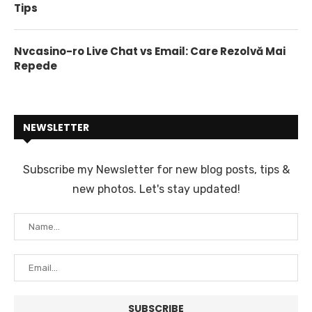
Tips
Nvcasino-ro Live Chat vs Email: Care Rezolvă Mai
Repede
NEWSLETTER
Subscribe my Newsletter for new blog posts, tips &
new photos. Let's stay updated!