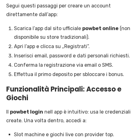
Segui questi passaggi per creare un account
direttamente dall’app:
Scarica l’app dal sito ufficiale
powbet online
(non
disponibile su store tradizionali).
Apri l’app e clicca su „Registrati”.
Inserisci email, password e dati personali richiesti.
Conferma la registrazione via email o SMS.
Effettua il primo deposito per sbloccare i bonus.
Funzionalità Principali: Accesso e
Giochi
Il
powbet login
nell app è intuitivo: usa le credenziali
create. Una volta dentro, accedi a:
Slot machine e giochi live con provider top.