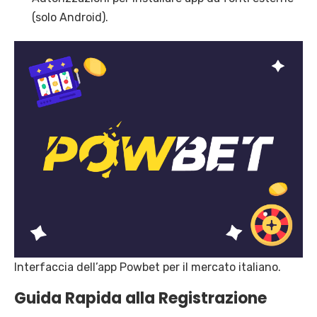
(solo Android).
Interfaccia dell’app Powbet per il mercato italiano.
Guida Rapida alla Registrazione