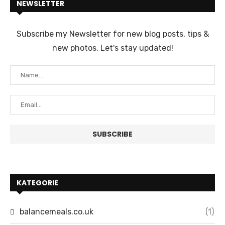
NEWSLETTER
Subscribe my Newsletter for new blog posts, tips &
new photos. Let's stay updated!
KATEGORIE
balancemeals.co.uk
(1)