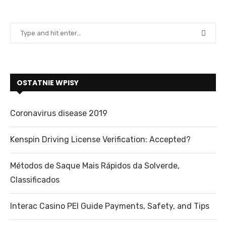
OSTATNIE WPISY
Coronavirus disease 2019
Kenspin Driving License Verification: Accepted?
Métodos de Saque Mais Rápidos da Solverde,
Classificados
Interac Casino PEI Guide Payments, Safety, and Tips