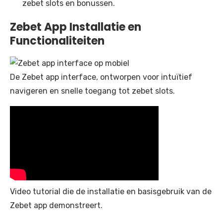
zebet slots en bonussen.
Zebet App Installatie en
Functionaliteiten
De Zebet app interface, ontworpen voor intuïtief
navigeren en snelle toegang tot zebet slots.
Video tutorial die de installatie en basisgebruik van de
Zebet app demonstreert.