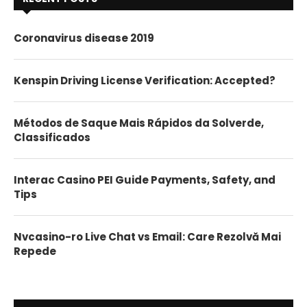
Coronavirus disease 2019
Kenspin Driving License Verification: Accepted?
Métodos de Saque Mais Rápidos da Solverde,
Classificados
Interac Casino PEI Guide Payments, Safety, and
Tips
Nvcasino-ro Live Chat vs Email: Care Rezolvă Mai
Repede