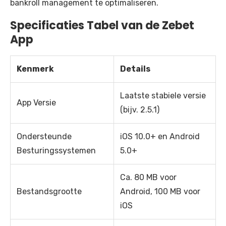
bankroll management te optimaliseren.
Specificaties Tabel van de Zebet
App
Kenmerk
Details
Laatste stabiele versie
App Versie
(bijv. 2.5.1)
Ondersteunde
iOS 10.0+ en Android
Besturingssystemen
5.0+
Ca. 80 MB voor
Bestandsgrootte
Android, 100 MB voor
iOS