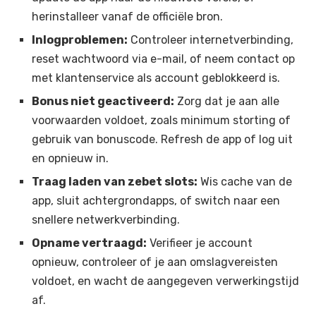
herinstalleer vanaf de officiële bron.
Inlogproblemen:
Controleer internetverbinding,
reset wachtwoord via e-mail, of neem contact op
met klantenservice als account geblokkeerd is.
Bonus niet geactiveerd:
Zorg dat je aan alle
voorwaarden voldoet, zoals minimum storting of
gebruik van bonuscode. Refresh de app of log uit
en opnieuw in.
Traag laden van zebet slots:
Wis cache van de
app, sluit achtergrondapps, of switch naar een
snellere netwerkverbinding.
Opname vertraagd:
Verifieer je account
opnieuw, controleer of je aan omslagvereisten
voldoet, en wacht de aangegeven verwerkingstijd
af.