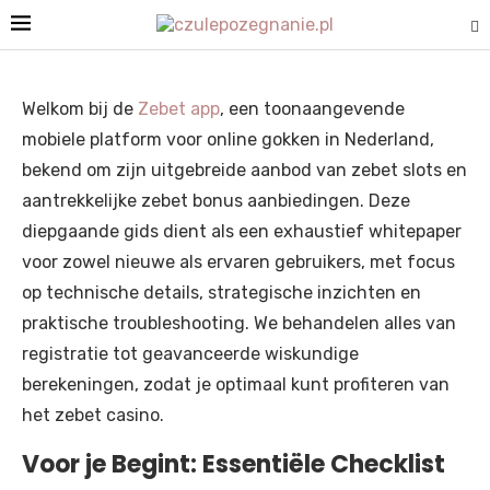
Welkom bij de
Zebet app
, een toonaangevende
mobiele platform voor online gokken in Nederland,
bekend om zijn uitgebreide aanbod van zebet slots en
aantrekkelijke zebet bonus aanbiedingen. Deze
diepgaande gids dient als een exhaustief whitepaper
voor zowel nieuwe als ervaren gebruikers, met focus
op technische details, strategische inzichten en
praktische troubleshooting. We behandelen alles van
registratie tot geavanceerde wiskundige
berekeningen, zodat je optimaal kunt profiteren van
het zebet casino.
Voor je Begint: Essentiële Checklist