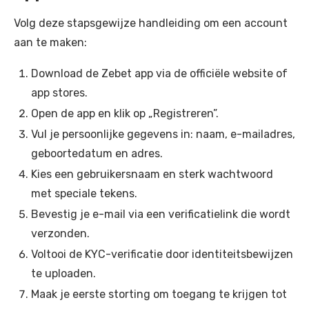
Volg deze stapsgewijze handleiding om een account
aan te maken:
Download de Zebet app via de officiële website of
app stores.
Open de app en klik op „Registreren”.
Vul je persoonlijke gegevens in: naam, e-mailadres,
geboortedatum en adres.
Kies een gebruikersnaam en sterk wachtwoord
met speciale tekens.
Bevestig je e-mail via een verificatielink die wordt
verzonden.
Voltooi de KYC-verificatie door identiteitsbewijzen
te uploaden.
Maak je eerste storting om toegang te krijgen tot