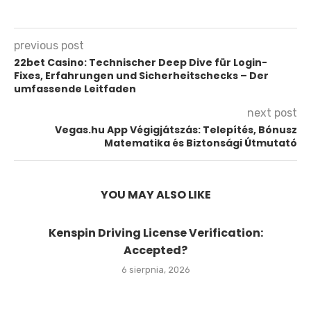
previous post
22bet Casino: Technischer Deep Dive für Login-
Fixes, Erfahrungen und Sicherheitschecks – Der
umfassende Leitfaden
next post
Vegas.hu App Végigjátszás: Telepítés, Bónusz
Matematika és Biztonsági Útmutató
YOU MAY ALSO LIKE
Kenspin Driving License Verification:
Accepted?
6 sierpnia, 2026