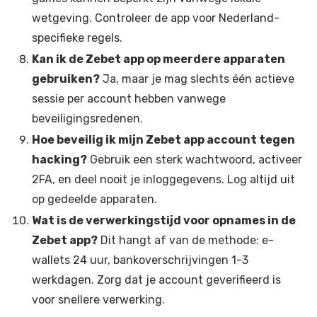
wetgeving. Controleer de app voor Nederland-
specifieke regels.
Kan ik de Zebet app op meerdere apparaten
gebruiken?
Ja, maar je mag slechts één actieve
sessie per account hebben vanwege
beveiligingsredenen.
Hoe beveilig ik mijn Zebet app account tegen
hacking?
Gebruik een sterk wachtwoord, activeer
2FA, en deel nooit je inloggegevens. Log altijd uit
op gedeelde apparaten.
Wat is de verwerkingstijd voor opnames in de
Zebet app?
Dit hangt af van de methode: e-
wallets 24 uur, bankoverschrijvingen 1-3
werkdagen. Zorg dat je account geverifieerd is
voor snellere verwerking.