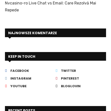
Nvcasino-ro Live Chat vs Email: Care Rezolvă Mai
Repede
NAJNOWSZE KOMENTARZE
KEEP IN TOUCH
FACEBOOK
TWITTER
INSTAGRAM
PINTEREST
YOUTUBE
BLOGLOVIN
RECENT POSTS