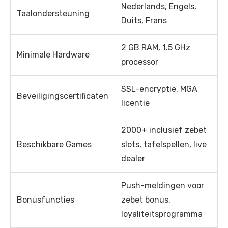
Nederlands, Engels,
Taalondersteuning
Duits, Frans
2 GB RAM, 1.5 GHz
Minimale Hardware
processor
SSL-encryptie, MGA
Beveiligingscertificaten
licentie
2000+ inclusief zebet
Beschikbare Games
slots, tafelspellen, live
dealer
Push-meldingen voor
Bonusfuncties
zebet bonus,
loyaliteitsprogramma