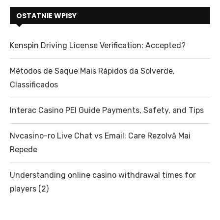
OSTATNIE WPISY
Kenspin Driving License Verification: Accepted?
Métodos de Saque Mais Rápidos da Solverde,
Classificados
Interac Casino PEI Guide Payments, Safety, and Tips
Nvcasino-ro Live Chat vs Email: Care Rezolvă Mai
Repede
Understanding online casino withdrawal times for
players (2)