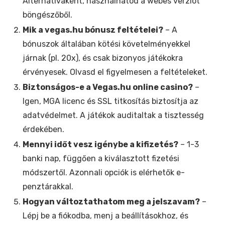
Alternatívaként, használhatod a webes verziót
böngészőből.
Mik a vegas.hu bónusz feltételei?
– A
bónuszok általában kötési követelményekkel
járnak (pl. 20x), és csak bizonyos játékokra
érvényesek. Olvasd el figyelmesen a feltételeket.
Biztonságos-e a Vegas.hu online casino?
–
Igen, MGA licenc és SSL titkosítás biztosítja az
adatvédelmet. A játékok auditaltak a tisztesség
érdekében.
Mennyi időt vesz igénybe a kifizetés?
– 1-3
banki nap, függően a kiválasztott fizetési
módszertől. Azonnali opciók is elérhetők e-
penztárakkal.
Hogyan változtathatom meg a jelszavam?
–
Lépj be a fiókodba, menj a beállításokhoz, és