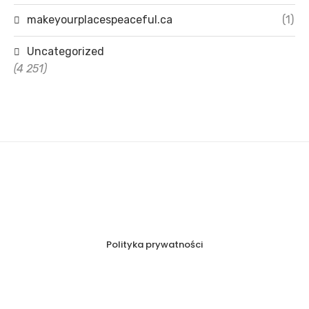
makeyourplacespeaceful.ca
(1)
Uncategorized
(4 251)
Polityka prywatności