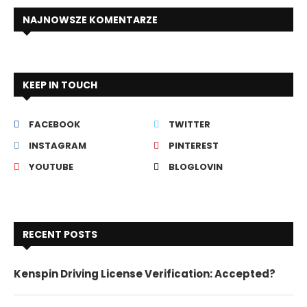
NAJNOWSZE KOMENTARZE
KEEP IN TOUCH
FACEBOOK
TWITTER
INSTAGRAM
PINTEREST
YOUTUBE
BLOGLOVIN
RECENT POSTS
Kenspin Driving License Verification: Accepted?