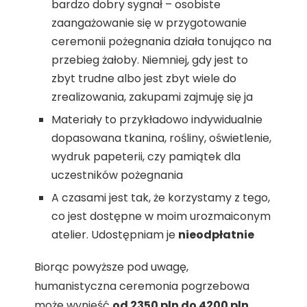
bardzo dobry sygnał – osobiste
zaangażowanie się w przygotowanie
ceremonii pożegnania działa tonująco na
przebieg żałoby. Niemniej, gdy jest to
zbyt trudne albo jest zbyt wiele do
zrealizowania, zakupami zajmuję się ja
Materiały to przykładowo indywidualnie
dopasowana tkanina, rośliny, oświetlenie,
wydruk papeterii, czy pamiątek dla
uczestników pożegnania
A czasami jest tak, że korzystamy z tego,
co jest dostępne w moim urozmaiconym
atelier. Udostępniam je
nieodpłatnie
Biorąc powyższe pod uwagę,
humanistyczna ceremonia pogrzebowa
może wynieść
od 2350 pln do 4200 pln
.