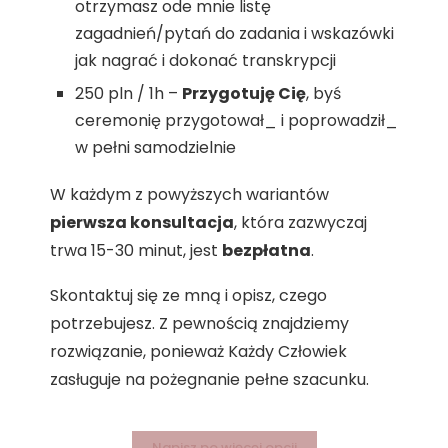
otrzymasz ode mnie listę
zagadnień/pytań do zadania i wskazówki
jak nagrać i dokonać transkrypcji
250 pln / 1h –
Przygotuję Cię
, byś
ceremonię przygotował_ i poprowadził_
w pełni samodzielnie
W każdym z powyższych wariantów
pierwsza konsultacja
, która zazwyczaj
trwa 15-30 minut, jest
bezpłatna
.
Skontaktuj się ze mną i opisz, czego
potrzebujesz. Z pewnością znajdziemy
rozwiązanie, ponieważ Każdy Człowiek
zasługuje na pożegnanie pełne szacunku.
Napisz po więcej opcji