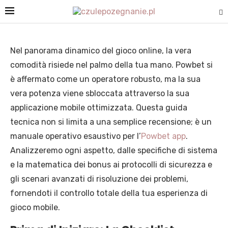
Nel panorama dinamico del gioco online, la vera
comodità risiede nel palmo della tua mano. Powbet si
è affermato come un operatore robusto, ma la sua
vera potenza viene sbloccata attraverso la sua
applicazione mobile ottimizzata. Questa guida
tecnica non si limita a una semplice recensione; è un
manuale operativo esaustivo per l’
Powbet app
.
Analizzeremo ogni aspetto, dalle specifiche di sistema
e la matematica dei bonus ai protocolli di sicurezza e
gli scenari avanzati di risoluzione dei problemi,
fornendoti il controllo totale della tua esperienza di
gioco mobile.