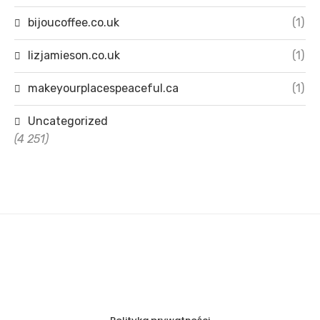
bijoucoffee.co.uk
(1)
lizjamieson.co.uk
(1)
makeyourplacespeaceful.ca
(1)
Uncategorized
(4 251)