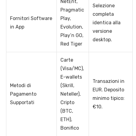
NetEnt,
Selezione
Pragmatic
completa
Fornitori Software
Play,
identica alla
in App
Evolution,
versione
Play’n GO,
desktop.
Red Tiger
Carte
(Visa/MC),
E-wallets
Transazioni in
Metodi di
(Skrill,
EUR. Deposito
Pagamento
Neteller),
minimo tipico:
Supportati
Cripto
€10.
(BTC,
ETH),
Bonifico