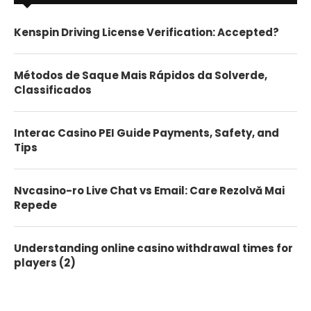
Kenspin Driving License Verification: Accepted?
Métodos de Saque Mais Rápidos da Solverde,
Classificados
Interac Casino PEI Guide Payments, Safety, and
Tips
Nvcasino-ro Live Chat vs Email: Care Rezolvă Mai
Repede
Understanding online casino withdrawal times for
players (2)