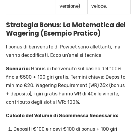
versione)
veloce.
Strategia Bonus: La Matematica del
Wagering (Esempio Pratico)
I bonus di benvenuto di Powbet sono allettanti, ma
vanno decodificati. Ecco un’analisi tecnica.
Scenario:
Bonus di benvenuto sul casino del 100%
fino a €500 + 100 giri gratis. Termini chiave: Deposito
minimo €20, Wagering Requirement (WR) 35x (bonus
+ deposito), i giri gratis hanno WR di 40x le vincite,
contributo degli slot al WR: 100%.
Calcolo del Volume di Scommessa Necessario:
Depositi €100 e ricevi €100 di bonus + 100 giri