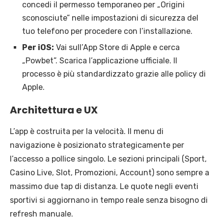
concedi il permesso temporaneo per „Origini
sconosciute” nelle impostazioni di sicurezza del
tuo telefono per procedere con l’installazione.
Per iOS:
Vai sull’App Store di Apple e cerca
„Powbet”. Scarica l’applicazione ufficiale. Il
processo è più standardizzato grazie alle policy di
Apple.
Architettura e UX
L’app è costruita per la velocità. Il menu di
navigazione è posizionato strategicamente per
l’accesso a pollice singolo. Le sezioni principali (Sport,
Casino Live, Slot, Promozioni, Account) sono sempre a
massimo due tap di distanza. Le quote negli eventi
sportivi si aggiornano in tempo reale senza bisogno di
refresh manuale.