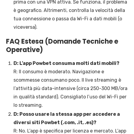
prima con una VPN attiva. Se funziona, il problema
è geografico. Altrimenti, controlla la velocità della
tua connessione o passa da Wi-Fi a dati mobili (o
viceversa).
FAQ Estesa (Domande Tecniche e
Operative)
D: L’app Powbet consuma molti dati mobili?
R: Il consumo è moderato. Navigazione e
scommesse consumano poco. Il live streaming è
l’attività più data-intensive (circa 250-300 MB/ora
in qualità standard). Consigliato l’uso del Wi-Fi per
lo streaming.
D: Posso usare la stessa app per accedere a
diversi siti Powbet (.com, .it, .es)?
R: No. L’app è specifica per licenza e mercato. L’app