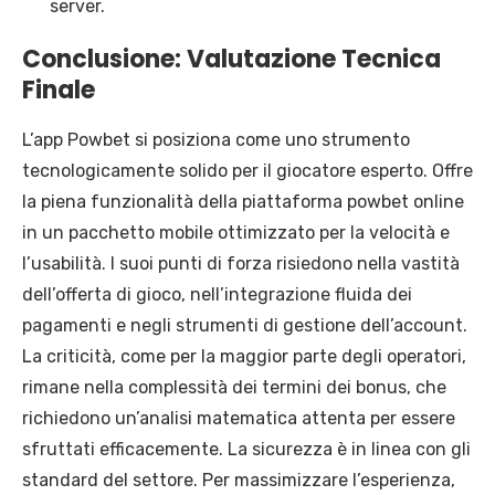
server.
Conclusione: Valutazione Tecnica
Finale
L’app Powbet si posiziona come uno strumento
tecnologicamente solido per il giocatore esperto. Offre
la piena funzionalità della piattaforma powbet online
in un pacchetto mobile ottimizzato per la velocità e
l’usabilità. I suoi punti di forza risiedono nella vastità
dell’offerta di gioco, nell’integrazione fluida dei
pagamenti e negli strumenti di gestione dell’account.
La criticità, come per la maggior parte degli operatori,
rimane nella complessità dei termini dei bonus, che
richiedono un’analisi matematica attenta per essere
sfruttati efficacemente. La sicurezza è in linea con gli
standard del settore. Per massimizzare l’esperienza,