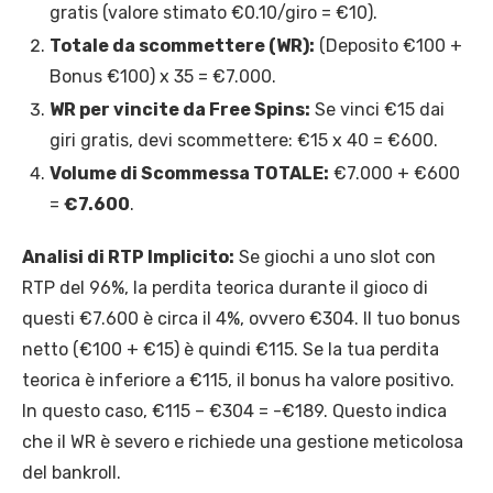
gratis (valore stimato €0.10/giro = €10).
Totale da scommettere (WR):
(Deposito €100 +
Bonus €100) x 35 = €7.000.
WR per vincite da Free Spins:
Se vinci €15 dai
giri gratis, devi scommettere: €15 x 40 = €600.
Volume di Scommessa TOTALE:
€7.000 + €600
=
€7.600
.
Analisi di RTP Implicito:
Se giochi a uno slot con
RTP del 96%, la perdita teorica durante il gioco di
questi €7.600 è circa il 4%, ovvero €304. Il tuo bonus
netto (€100 + €15) è quindi €115. Se la tua perdita
teorica è inferiore a €115, il bonus ha valore positivo.
In questo caso, €115 – €304 = -€189. Questo indica
che il WR è severo e richiede una gestione meticolosa
del bankroll.