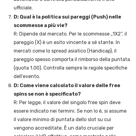
ufficiale.
D: Qual è la politica sui pareggi (Push) nelle
scommesse a più vie?
R: Dipende dal mercato. Per le scommesse „1X2”, il
pareggio (X) è un esito vincente a sé stante. In
mercati come lo spread asiatico (Handicap), il
pareggio spesso comporta il rimborso della puntata
(quota 1.00). Controlla sempre le regole specifiche
dell’evento.
D: Come viene calcolato il valore delle free
spins se non è specificato?
R: Per legge, il valore del singolo free spin deve
essere indicato nei termini. Se non lo è, si assume
il valore minimo di puntata dello slot su cui
vengono accreditate. È un dato cruciale per