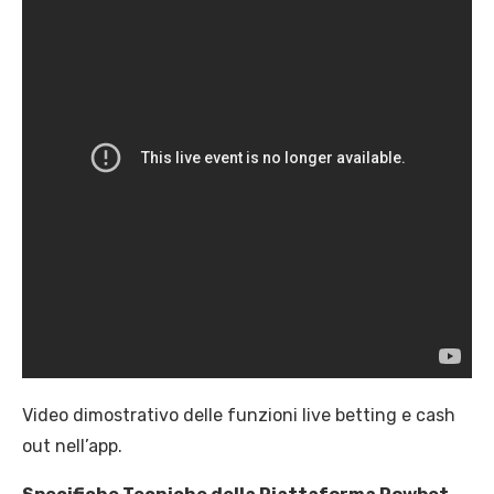
Video dimostrativo delle funzioni live betting e cash
out nell’app.