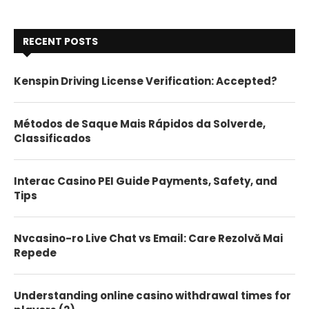
RECENT POSTS
Kenspin Driving License Verification: Accepted?
Métodos de Saque Mais Rápidos da Solverde,
Classificados
Interac Casino PEI Guide Payments, Safety, and
Tips
Nvcasino-ro Live Chat vs Email: Care Rezolvă Mai
Repede
Understanding online casino withdrawal times for