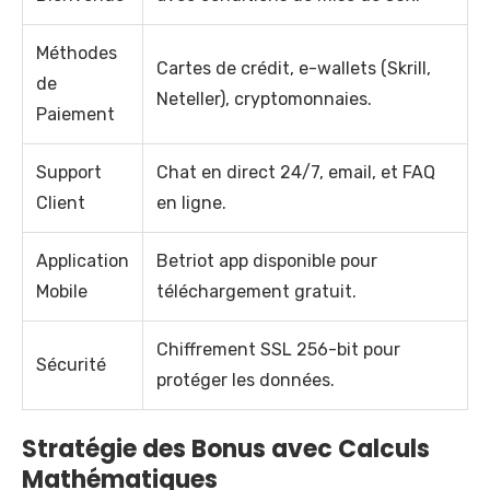
Méthodes
Cartes de crédit, e-wallets (Skrill,
de
Neteller), cryptomonnaies.
Paiement
Support
Chat en direct 24/7, email, et FAQ
Client
en ligne.
Application
Betriot app disponible pour
Mobile
téléchargement gratuit.
Chiffrement SSL 256-bit pour
Sécurité
protéger les données.
Stratégie des Bonus avec Calculs
Mathématiques