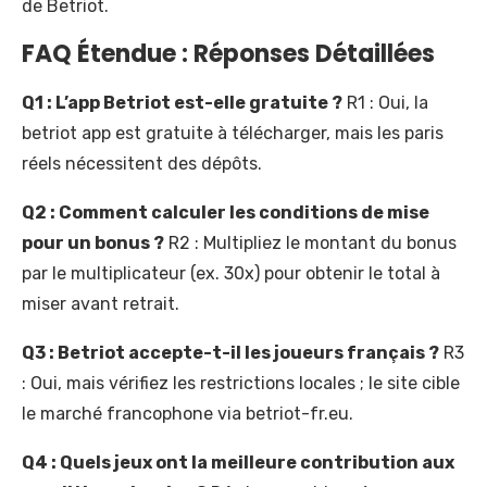
de Betriot.
FAQ Étendue : Réponses Détaillées
Q1 : L’app Betriot est-elle gratuite ?
R1 : Oui, la
betriot app est gratuite à télécharger, mais les paris
réels nécessitent des dépôts.
Q2 : Comment calculer les conditions de mise
pour un bonus ?
R2 : Multipliez le montant du bonus
par le multiplicateur (ex. 30x) pour obtenir le total à
miser avant retrait.
Q3 : Betriot accepte-t-il les joueurs français ?
R3
: Oui, mais vérifiez les restrictions locales ; le site cible
le marché francophone via betriot-fr.eu.
Q4 : Quels jeux ont la meilleure contribution aux