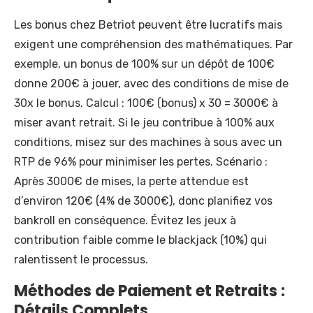
Les bonus chez Betriot peuvent être lucratifs mais
exigent une compréhension des mathématiques. Par
exemple, un bonus de 100% sur un dépôt de 100€
donne 200€ à jouer, avec des conditions de mise de
30x le bonus. Calcul : 100€ (bonus) x 30 = 3000€ à
miser avant retrait. Si le jeu contribue à 100% aux
conditions, misez sur des machines à sous avec un
RTP de 96% pour minimiser les pertes. Scénario :
Après 3000€ de mises, la perte attendue est
d’environ 120€ (4% de 3000€), donc planifiez vos
bankroll en conséquence. Évitez les jeux à
contribution faible comme le blackjack (10%) qui
ralentissent le processus.
Méthodes de Paiement et Retraits :
Détails Complets