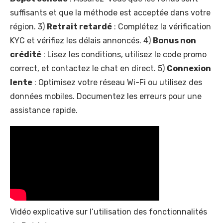
suffisants et que la méthode est acceptée dans votre
région. 3)
Retrait retardé
: Complétez la vérification
KYC et vérifiez les délais annoncés. 4)
Bonus non
crédité
: Lisez les conditions, utilisez le code promo
correct, et contactez le chat en direct. 5)
Connexion
lente
: Optimisez votre réseau Wi-Fi ou utilisez des
données mobiles. Documentez les erreurs pour une
assistance rapide.
Vidéo explicative sur l’utilisation des fonctionnalités