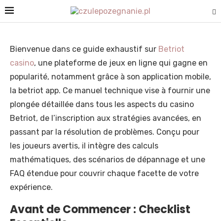
Bienvenue dans ce guide exhaustif sur
Betriot
casino
, une plateforme de jeux en ligne qui gagne en
popularité, notamment grâce à son application mobile,
la betriot app. Ce manuel technique vise à fournir une
plongée détaillée dans tous les aspects du casino
Betriot, de l’inscription aux stratégies avancées, en
passant par la résolution de problèmes. Conçu pour
les joueurs avertis, il intègre des calculs
mathématiques, des scénarios de dépannage et une
FAQ étendue pour couvrir chaque facette de votre
expérience.
Avant de Commencer : Checklist