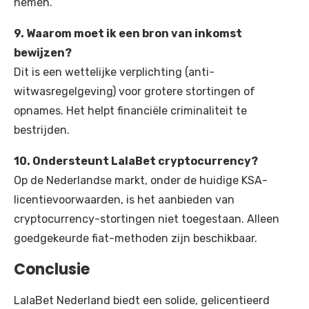
nemen.
9. Waarom moet ik een bron van inkomst
bewijzen?
Dit is een wettelijke verplichting (anti-
witwasregelgeving) voor grotere stortingen of
opnames. Het helpt financiële criminaliteit te
bestrijden.
10. Ondersteunt LalaBet cryptocurrency?
Op de Nederlandse markt, onder de huidige KSA-
licentievoorwaarden, is het aanbieden van
cryptocurrency-stortingen niet toegestaan. Alleen
goedgekeurde fiat-methoden zijn beschikbaar.
Conclusie
LalaBet Nederland biedt een solide, gelicentieerd