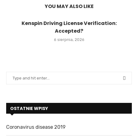
YOU MAY ALSO LIKE
Kenspin Driving License Verification:
Accepted?
6 sierpnia, 2026
OSTATNIE WPISY
Coronavirus disease 2019