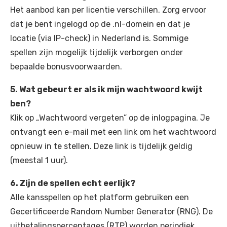
Het aanbod kan per licentie verschillen. Zorg ervoor
dat je bent ingelogd op de .nl-domein en dat je
locatie (via IP-check) in Nederland is. Sommige
spellen zijn mogelijk tijdelijk verborgen onder
bepaalde bonusvoorwaarden.
5. Wat gebeurt er als ik mijn wachtwoord kwijt
ben?
Klik op „Wachtwoord vergeten” op de inlogpagina. Je
ontvangt een e-mail met een link om het wachtwoord
opnieuw in te stellen. Deze link is tijdelijk geldig
(meestal 1 uur).
6. Zijn de spellen echt eerlijk?
Alle kansspellen op het platform gebruiken een
Gecertificeerde Random Number Generator (RNG). De
uitbetalingspercentages (RTP) worden periodiek