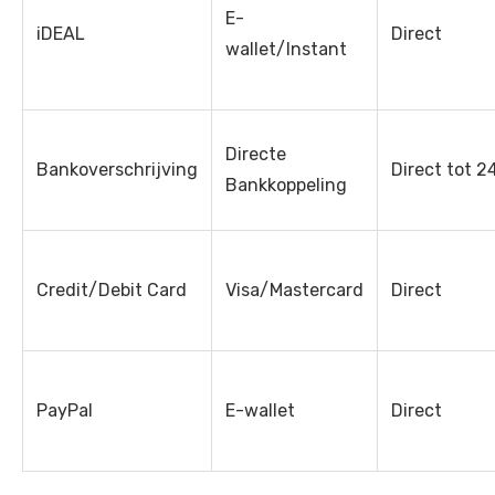
E-
iDEAL
Direct
wallet/Instant
Directe
Bankoverschrijving
Direct tot 2
Bankkoppeling
Credit/Debit Card
Visa/Mastercard
Direct
PayPal
E-wallet
Direct