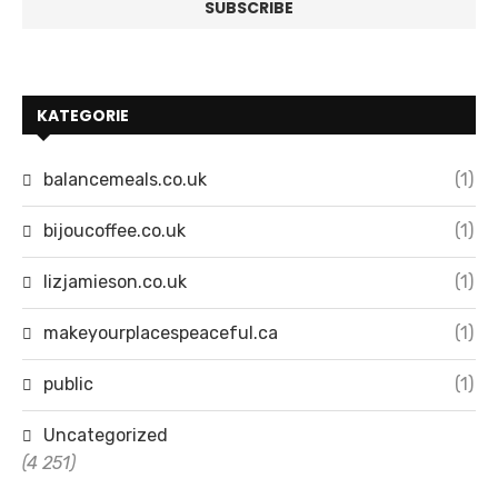
KATEGORIE
balancemeals.co.uk
(1)
bijoucoffee.co.uk
(1)
lizjamieson.co.uk
(1)
makeyourplacespeaceful.ca
(1)
public
(1)
Uncategorized
(4 251)