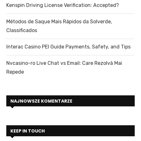
Kenspin Driving License Verification: Accepted?
Métodos de Saque Mais Rápidos da Solverde,
Classificados
Interac Casino PEI Guide Payments, Safety, and Tips
Nvcasino-ro Live Chat vs Email: Care Rezolvă Mai
Repede
NAJNOWSZE KOMENTARZE
KEEP IN TOUCH