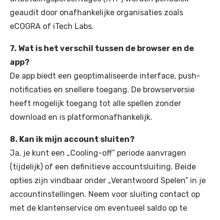
geaudit door onafhankelijke organisaties zoals
eCOGRA of iTech Labs.
7. Wat is het verschil tussen de browser en de
app?
De app biedt een geoptimaliseerde interface, push-
notificaties en snellere toegang. De browserversie
heeft mogelijk toegang tot alle spellen zonder
download en is platformonafhankelijk.
8. Kan ik mijn account sluiten?
Ja, je kunt een „Cooling-off” periode aanvragen
(tijdelijk) of een definitieve accountsluiting. Beide
opties zijn vindbaar onder „Verantwoord Spelen” in je
accountinstellingen. Neem voor sluiting contact op
met de klantenservice om eventueel saldo op te