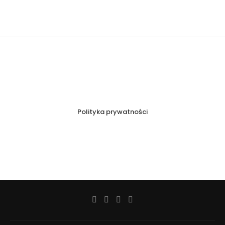
Polityka prywatności