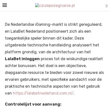
De Nederlandse iGaming-markt is strikt gereguleerd,
en LalaBet Nederland positioneert zich als een
toegankelijke speler binnen dit kader. Deze
uitgebreide technische handleiding analyseert het
platform grondig, van de architectuur van het
LalaBet inloggen
proces tot de wiskundige realiteit
achter bonussen. Het doel is een objectieve,
diepgaande resource te bieden voor zowel nieuwe als
ervaren gebruikers, met specifieke aandacht voor de
praktische en technische aspecten van het gebruik
van
https://lalabetnederland.com.nl/
.
Controlelijst voor aanvang: