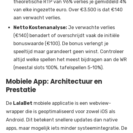
theoretische RTP van 96% verlies je gemiddeld 4%
van elke ingezette euro. Over €3.500 is dat €140
aan verwacht verlies.
Netto Kostenanalyse:
Je verwachte verlies
(€140) benadert of overschrijdt vaak de initiële
bonuswaarde (€100). De bonus verlengt je
speeltijd maar garandeert geen winst. Controleer
altijd welke spellen het meest bijdragen aan de WR
(meestal slots 100%, tafelspellen 5-10%).
Mobiele App: Architectuur en
Prestatie
De
LalaBet
mobiele applicatie is een webview-
wrapper die is geoptimaliseerd voor zowel iOS als
Android. Dit betekent snellere updates dan native
apps, maar mogelijk iets minder systeemintegratie. De