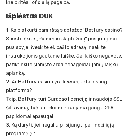
kreipkitės į oficialią pagalbą.
Išplėstas DUK
1. Kaip atkurti pamirštą slaptažodį Betfury casino?
Spustelėkite „Pamiršau slaptažodį“ prisijungimo
puslapyje, įveskite el. pašto adresą ir sekite
instrukcijoms gautame laiške. Jei laiško negavote,
patikrinkite šlamšto arba nepageidaujamų laiškų
aplanką.
2. Ar Betfury casino yra licencijuota ir saugi
platforma?
Taip, Betfury turi Curacao licenciją ir naudoja SSL
šifravimą, tačiau rekomenduojama įjungti 2FA
papildomai apsaugai.
3. Ką daryti, jei negaliu prisijungti per mobiliąją
programėlę?