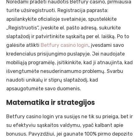
Norėdami pradėti naudotis Betfury casino, pirmiausia
turite užsiregistruoti. Registracija paprasta:
apsilankykite oficialioje svetainėje, spustelėkite
„Registruotis“, įveskite el. pašto adresą, sukurkite
slaptažodį ir patvirtinkite sąskaitą per el. laišką. Po to
galėsite atlikti
Betfury casino login
, įvesdami savo
kredencialus prisijungimo puslapyje. Jei naudojate
mobiliąją programėlę, įsitikinkite, kad ji atnaujinta, kad
išvengtumėte nesuderinamumo problemų. Svarbu
naudoti unikalų ir stiprų slaptažodį, kad
apsaugotumėte savo duomenis.
Matematika ir strategijos
Betfury casino login yra susijęs ne tik su prieiga, bet ir
su efektyviu sąskaitos valdymu, ypač kalbant apie
bonusus. Pavyzdžiui, jei gaunate 100% pirmo depozito