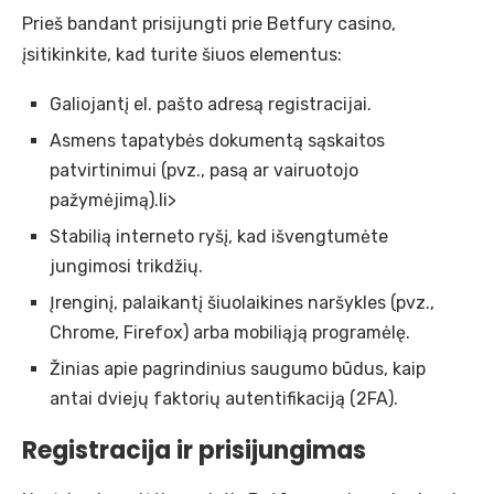
Prieš bandant prisijungti prie Betfury casino,
įsitikinkite, kad turite šiuos elementus:
Galiojantį el. pašto adresą registracijai.
Asmens tapatybės dokumentą sąskaitos
patvirtinimui (pvz., pasą ar vairuotojo
pažymėjimą).li>
Stabilią interneto ryšį, kad išvengtumėte
jungimosi trikdžių.
Įrenginį, palaikantį šiuolaikines naršykles (pvz.,
Chrome, Firefox) arba mobiliąją programėlę.
Žinias apie pagrindinius saugumo būdus, kaip
antai dviejų faktorių autentifikaciją (2FA).
Registracija ir prisijungimas