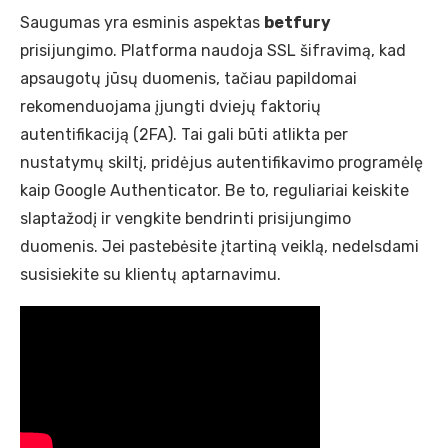
Saugumas yra esminis aspektas
betfury
prisijungimo. Platforma naudoja SSL šifravimą, kad
apsaugotų jūsų duomenis, tačiau papildomai
rekomenduojama įjungti dviejų faktorių
autentifikaciją (2FA). Tai gali būti atlikta per
nustatymų skiltį, pridėjus autentifikavimo programėlę
kaip Google Authenticator. Be to, reguliariai keiskite
slaptažodį ir vengkite bendrinti prisijungimo
duomenis. Jei pastebėsite įtartiną veiklą, nedelsdami
susisiekite su klientų aptarnavimu.