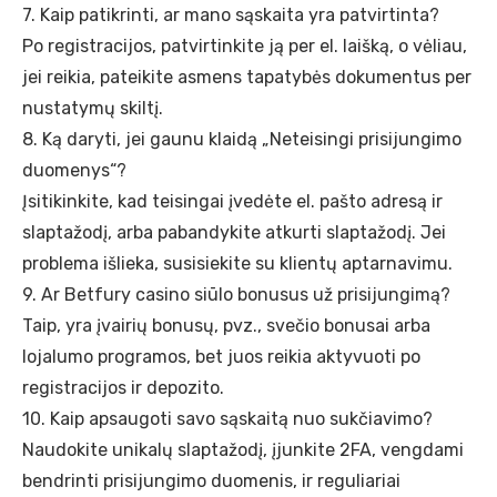
7. Kaip patikrinti, ar mano sąskaita yra patvirtinta?
Po registracijos, patvirtinkite ją per el. laišką, o vėliau,
jei reikia, pateikite asmens tapatybės dokumentus per
nustatymų skiltį.
8. Ką daryti, jei gaunu klaidą „Neteisingi prisijungimo
duomenys“?
Įsitikinkite, kad teisingai įvedėte el. pašto adresą ir
slaptažodį, arba pabandykite atkurti slaptažodį. Jei
problema išlieka, susisiekite su klientų aptarnavimu.
9. Ar Betfury casino siūlo bonusus už prisijungimą?
Taip, yra įvairių bonusų, pvz., svečio bonusai arba
lojalumo programos, bet juos reikia aktyvuoti po
registracijos ir depozito.
10. Kaip apsaugoti savo sąskaitą nuo sukčiavimo?
Naudokite unikalų slaptažodį, įjunkite 2FA, vengdami
bendrinti prisijungimo duomenis, ir reguliariai