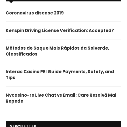
Coronavirus disease 2019
Kenspin Driving License Verification: Accepted?
Métodos de Saque Mais Rápidos da Solverde,
Classificados
Interac Casino PEI Guide Payments, Safety, and
Tips
Nvcasino-ro Live Chat vs Email: Care Rezolvă Mai
Repede
NEWSLETTER