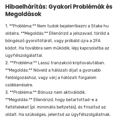
Hibaelhárítás: Gyakori Problémák és
Megoldások
1. **Probléma:** Nem tudok bejelentkezni a Stake hu
oldalra. **Megoldás:** Ellenőrizd a jelszavad, töröld a
böngésző gyorsítótárát, vagy próbáld újra a 2FA
kódot. Ha továbbra sem működik, lépj kapcsolatba az
ügyfélszolgálattal.
2. **Probléma:** Lassú tranzakció kriptovalutában.
**Megoldás:** Növeld a hálózati díjat a gyorsabb
feldolgozáshoz, vagy várj a hálózati forgalom
csökkenésére.
3. **Probléma:** Bónusz nem aktiválódik.
**Megoldás:** Ellenőrizd, hogy betartottad-e a
feltételeket (pl. minimális befizetés), és frissítsd az
oldalt. Ha szükséges, jelentsd az ügyfélszolgálatnak.