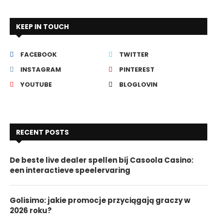
KEEP IN TOUCH
FACEBOOK
TWITTER
INSTAGRAM
PINTEREST
YOUTUBE
BLOGLOVIN
RECENT POSTS
De beste live dealer spellen bij Casoola Casino:
een interactieve speelervaring
Golisimo: jakie promocje przyciągają graczy w
2026 roku?