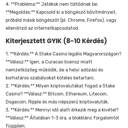
4. **Probléma:** Játékok nem töltődnek be.
**Megoldás:** Kapcsold ki a böngésző bővítményeit,
próbáld másik böngészőt (pl. Chrome, Firefox), vagy
ellenőrizd az internetkapcsolatod.
Kiterjesztett GYIK (8-10 Kérdés)
1. **Kérdés:** A Stake Casino legális Magyarországon?
**Válasz:** Igen, a Curacao licensz miatt
nemzetközileg működik, de a helyi adózási és
korhatáros szabályokat köteles betartani.
2. **Kérdés:** Milyen kriptovalutákat fogad a Stake
Casino? **Válasz:** Bitcoin, Ethereum, Litecoin,
Dogecoin, Ripple és más népszerű kriptovaluták.
3. **Kérdés:** Mennyi idő alatt érkezik meg a kivétel?
**Válasz:** Általában 1-3 óra, a blokklánc forgalomtól
függően.