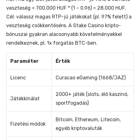
veszteség = 700.000 HUF * (1 – 0.96) = 28.000 HUF.
Cél: válassz magas RTP-jű játékokat (pl. 97% felett) a
veszteség csökkentésére. A Stake Casino kripto-
bónuszai gyakran alacsonyabb követelményekkel
rendelkeznek, pl. 1x forgatás BTC-ben.
Paraméter
Érték
Licenc
Curacao eGaming (1668/JAZ)
2000+ játék (slots, élő kaszinó,
Játékkínálat
sportfogadás)
Bitcoin, Ethereum, Litecoin,
Fizetési módok
egyéb kriptovaluták