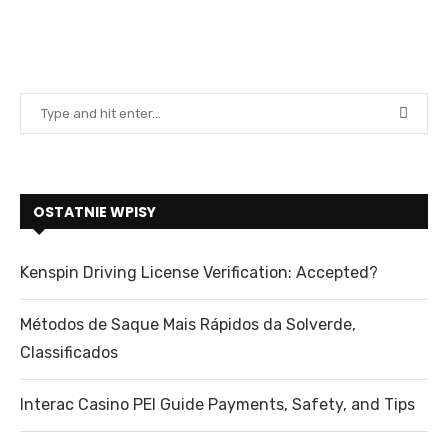
OSTATNIE WPISY
Kenspin Driving License Verification: Accepted?
Métodos de Saque Mais Rápidos da Solverde,
Classificados
Interac Casino PEI Guide Payments, Safety, and Tips