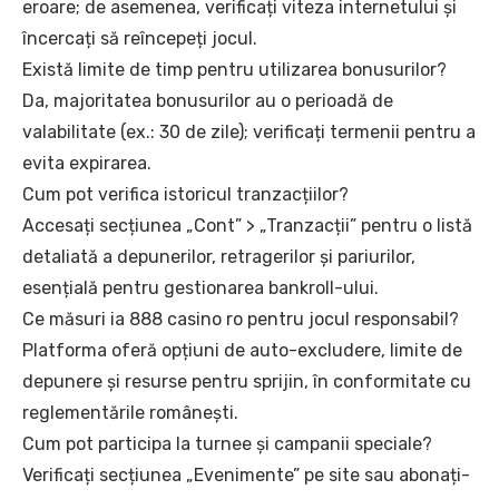
eroare; de asemenea, verificați viteza internetului și
încercați să reîncepeți jocul.
Există limite de timp pentru utilizarea bonusurilor?
Da, majoritatea bonusurilor au o perioadă de
valabilitate (ex.: 30 de zile); verificați termenii pentru a
evita expirarea.
Cum pot verifica istoricul tranzacțiilor?
Accesați secțiunea „Cont” > „Tranzacții” pentru o listă
detaliată a depunerilor, retragerilor și pariurilor,
esențială pentru gestionarea bankroll-ului.
Ce măsuri ia 888 casino ro pentru jocul responsabil?
Platforma oferă opțiuni de auto-excludere, limite de
depunere și resurse pentru sprijin, în conformitate cu
reglementările românești.
Cum pot participa la turnee și campanii speciale?
Verificați secțiunea „Evenimente” pe site sau abonați-