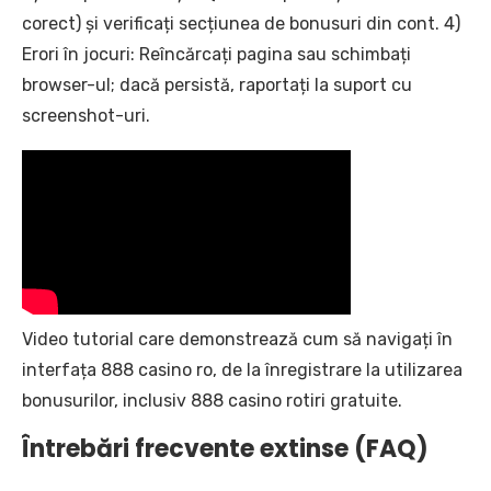
corect) și verificați secțiunea de bonusuri din cont. 4)
Erori în jocuri: Reîncărcați pagina sau schimbați
browser-ul; dacă persistă, raportați la suport cu
screenshot-uri.
Video tutorial care demonstrează cum să navigați în
interfața 888 casino ro, de la înregistrare la utilizarea
bonusurilor, inclusiv 888 casino rotiri gratuite.
Întrebări frecvente extinse (FAQ)