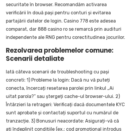
securitate în browser. Recomandăm activarea
verificării în două pași pentru conturi și evitarea
partajării datelor de login. Casino 778 este adesea
comparat, dar 888 casino ro se remarcă prin audituri
independente ale RNG pentru corectitudinea jocurilor.
Rezolvarea problemelor comune:
Scenarii detaliate
Iată câteva scenarii de troubleshooting cu pași
concreti: 1) Probleme la login: Dacă nu vă puteți
conecta, încercați resetarea parolei prin linkul „Ai
uitat parola?” sau ștergeți cache-ul browser-ului. 2)
Întârzieri la retrageri: Verificați dacă documentele KYC
sunt aprobate și contactați suportul cu numărul de
tranzacție. 3) Bonusuri neacordate: Asigurați-vă că
ați îndeplinit condițiile (ex.: cod promoțional introdus