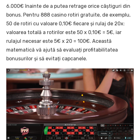
6.000€ înainte de a putea retrage orice câștiguri din
bonus. Pentru 888 casino rotiri gratuite, de exemplu,
50 de rotiri cu valoare 0,10€ fiecare și rulaj de 20x:
valoarea totală a rotirilor este 50 x 0,10€ = 5€, iar
rulajul necesar este 5€ x 20 = 100€. Această
matematică vă ajută să evaluați profitabilitatea
bonusurilor și să evitați capcanele.