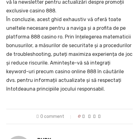
vă la newsletter pentru actualizări despre promoții
exclusive casino 888.
În concluzie, acest ghid exhaustiv vă oferă toate
uneltele necesare pentru a naviga și a profita de pe
platforma 888 casino ro. Prin înțelegerea matematicii
bonusurilor, a măsurilor de securitate și a procedurilor
de troubleshooting, puteți maximiza experiența de joc
și reduce riscurile. Amintește-vă să integrați
keyword-uri precum casino online 888 în căutările
dvs. pentru informații actualizate și să respectați
întotdeauna principiile jocului responsabil.
0 comment
0