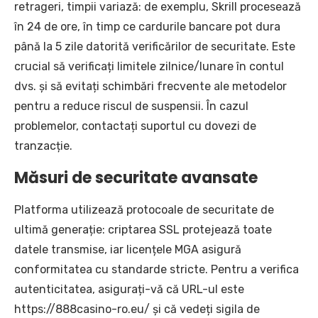
retrageri, timpii variază: de exemplu, Skrill procesează
în 24 de ore, în timp ce cardurile bancare pot dura
până la 5 zile datorită verificărilor de securitate. Este
crucial să verificați limitele zilnice/lunare în contul
dvs. și să evitați schimbări frecvente ale metodelor
pentru a reduce riscul de suspensii. În cazul
problemelor, contactați suportul cu dovezi de
tranzacție.
Măsuri de securitate avansate
Platforma utilizează protocoale de securitate de
ultimă generație: criptarea SSL protejează toate
datele transmise, iar licențele MGA asigură
conformitatea cu standarde stricte. Pentru a verifica
autenticitatea, asigurați-vă că URL-ul este
https://888casino-ro.eu/ și că vedeți sigila de