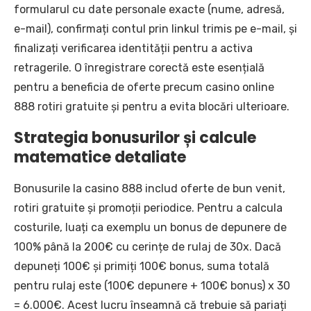
formularul cu date personale exacte (nume, adresă,
e-mail), confirmați contul prin linkul trimis pe e-mail, și
finalizați verificarea identității pentru a activa
retragerile. O înregistrare corectă este esențială
pentru a beneficia de oferte precum casino online
888 rotiri gratuite și pentru a evita blocări ulterioare.
Strategia bonusurilor și calcule
matematice detaliate
Bonusurile la casino 888 includ oferte de bun venit,
rotiri gratuite și promoții periodice. Pentru a calcula
costurile, luați ca exemplu un bonus de depunere de
100% până la 200€ cu cerințe de rulaj de 30x. Dacă
depuneți 100€ și primiți 100€ bonus, suma totală
pentru rulaj este (100€ depunere + 100€ bonus) x 30
= 6.000€. Acest lucru înseamnă că trebuie să pariați