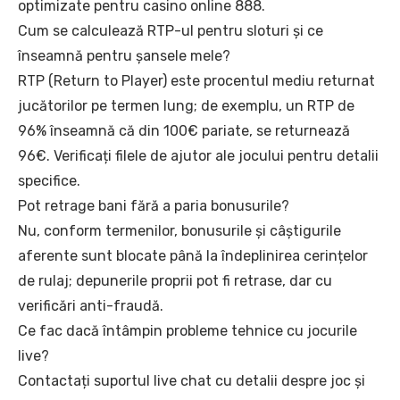
optimizate pentru casino online 888.
Cum se calculează RTP-ul pentru sloturi și ce
înseamnă pentru șansele mele?
RTP (Return to Player) este procentul mediu returnat
jucătorilor pe termen lung; de exemplu, un RTP de
96% înseamnă că din 100€ pariate, se returnează
96€. Verificați filele de ajutor ale jocului pentru detalii
specifice.
Pot retrage bani fără a paria bonusurile?
Nu, conform termenilor, bonusurile și câștigurile
aferente sunt blocate până la îndeplinirea cerințelor
de rulaj; depunerile proprii pot fi retrase, dar cu
verificări anti-fraudă.
Ce fac dacă întâmpin probleme tehnice cu jocurile
live?
Contactați suportul live chat cu detalii despre joc și