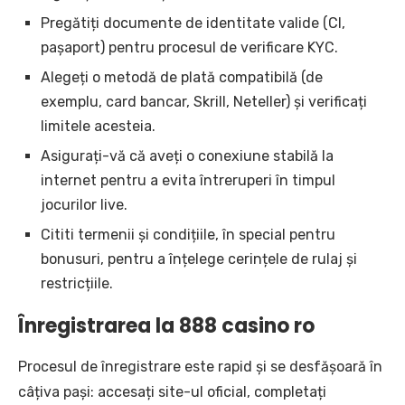
Pregătiți documente de identitate valide (CI,
pașaport) pentru procesul de verificare KYC.
Alegeți o metodă de plată compatibilă (de
exemplu, card bancar, Skrill, Neteller) și verificați
limitele acesteia.
Asigurați-vă că aveți o conexiune stabilă la
internet pentru a evita întreruperi în timpul
jocurilor live.
Cititi termenii și condițiile, în special pentru
bonusuri, pentru a înțelege cerințele de rulaj și
restricțiile.
Înregistrarea la 888 casino ro
Procesul de înregistrare este rapid și se desfășoară în
câțiva pași: accesați site-ul oficial, completați