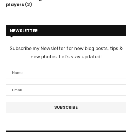
players (2)
NEWSLETTER
Subscribe my Newsletter for new blog posts, tips &
new photos. Let's stay updated!