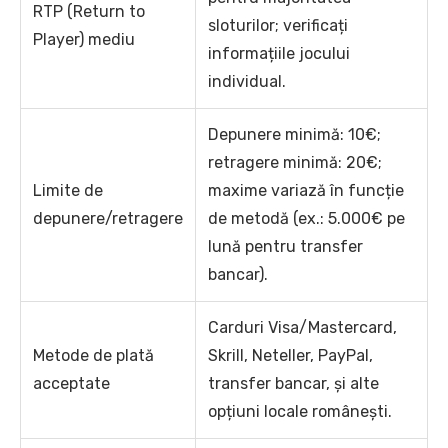
RTP (Return to
sloturilor; verificați
Player) mediu
informațiile jocului
individual.
Depunere minimă: 10€;
retragere minimă: 20€;
Limite de
maxime variază în funcție
depunere/retragere
de metodă (ex.: 5.000€ pe
lună pentru transfer
bancar).
Carduri Visa/Mastercard,
Metode de plată
Skrill, Neteller, PayPal,
acceptate
transfer bancar, și alte
opțiuni locale românești.