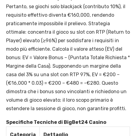
Pertanto, se giochi solo blackjack (contributo 10%), il
requisito effettivo diventa €160,000, rendendo
praticamente impossibile il prelievo. Strategia
ottimale: concentra il gioco su slot con RTP (Return to
Player) elevato (≥96%) per soddisfare i requisiti in
modo più efficiente. Calcola il valore atteso (EV) del
bonus: EV = Valore Bonus – (Puntata Totale Richiesta *
Margine della Casa). Supponendo un margine della
casa del 3% su una slot con RTP 97%, EV = €200 –
(€16,000 * 0.03) = €200 – €480 = -€280. Questo
dimostra che i bonus sono vincolanti e richiedono un
volume di gioco elevato; il loro scopo primario è
estendere la sessione di gioco, non garantire profitti.
Specifiche Tecniche di BigBet24 Casino
Categoria
Dettaglio