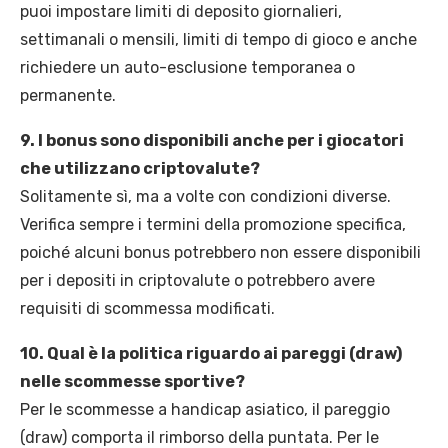
puoi impostare limiti di deposito giornalieri,
settimanali o mensili, limiti di tempo di gioco e anche
richiedere un auto-esclusione temporanea o
permanente.
9. I bonus sono disponibili anche per i giocatori
che utilizzano criptovalute?
Solitamente sì, ma a volte con condizioni diverse.
Verifica sempre i termini della promozione specifica,
poiché alcuni bonus potrebbero non essere disponibili
per i depositi in criptovalute o potrebbero avere
requisiti di scommessa modificati.
10. Qual è la politica riguardo ai pareggi (draw)
nelle scommesse sportive?
Per le scommesse a handicap asiatico, il pareggio
(draw) comporta il rimborso della puntata. Per le