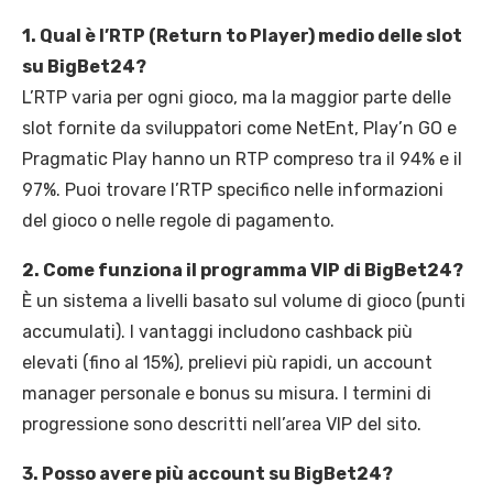
1. Qual è l’RTP (Return to Player) medio delle slot
su BigBet24?
L’RTP varia per ogni gioco, ma la maggior parte delle
slot fornite da sviluppatori come NetEnt, Play’n GO e
Pragmatic Play hanno un RTP compreso tra il 94% e il
97%. Puoi trovare l’RTP specifico nelle informazioni
del gioco o nelle regole di pagamento.
2. Come funziona il programma VIP di BigBet24?
È un sistema a livelli basato sul volume di gioco (punti
accumulati). I vantaggi includono cashback più
elevati (fino al 15%), prelievi più rapidi, un account
manager personale e bonus su misura. I termini di
progressione sono descritti nell’area VIP del sito.
3. Posso avere più account su BigBet24?