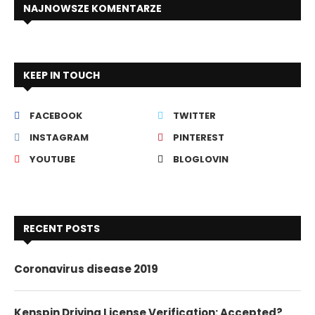
NAJNOWSZE KOMENTARZE
KEEP IN TOUCH
FACEBOOK
TWITTER
INSTAGRAM
PINTEREST
YOUTUBE
BLOGLOVIN
RECENT POSTS
Coronavirus disease 2019
Kenspin Driving License Verification: Accepted?