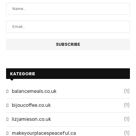
KATEGORIE
balancemeals.co.uk
(1)
bijoucoffee.co.uk
(1)
lizjamieson.co.uk
(1)
makeyourplacespeaceful.ca
(1)