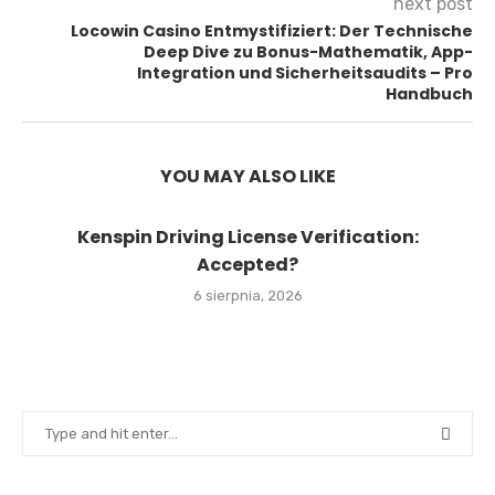
next post
Locowin Casino Entmystifiziert: Der Technische
Deep Dive zu Bonus-Mathematik, App-
Integration und Sicherheitsaudits – Pro
Handbuch
YOU MAY ALSO LIKE
Kenspin Driving License Verification:
Accepted?
6 sierpnia, 2026