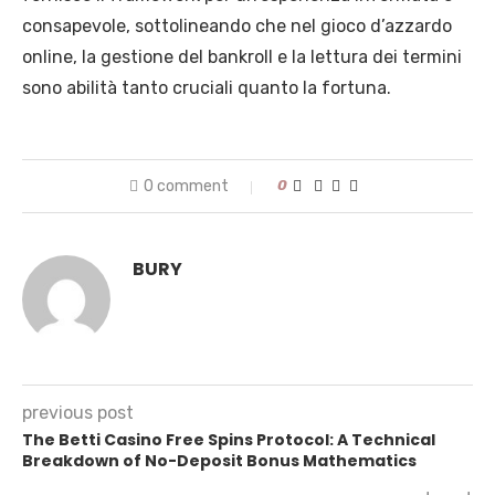
consapevole, sottolineando che nel gioco d’azzardo
online, la gestione del bankroll e la lettura dei termini
sono abilità tanto cruciali quanto la fortuna.
0 comment
0
BURY
previous post
The Betti Casino Free Spins Protocol: A Technical
Breakdown of No-Deposit Bonus Mathematics