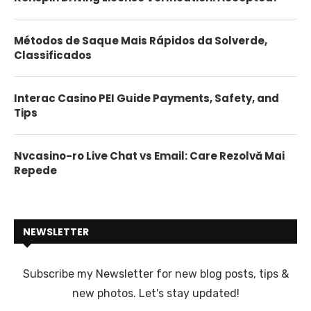
Métodos de Saque Mais Rápidos da Solverde,
Classificados
Interac Casino PEI Guide Payments, Safety, and
Tips
Nvcasino-ro Live Chat vs Email: Care Rezolvă Mai
Repede
NEWSLETTER
Subscribe my Newsletter for new blog posts, tips &
new photos. Let's stay updated!