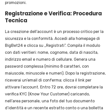
promozioni.
Registrazione e Verifica: Procedura
Tecnica
La creazione dell’account è un processo critico per la
sicurezza e la conformità. Accedi alla homepage di
BigBet24 e clicca su „Registrati”. Compila il modulo
con dati veritieri: nome, cognome, data di nascita,
indirizzo email e numero di cellulare. Genera una
password complessa (minimo 8 caratteri, con
maiuscole, minuscole e numeri). Dopo la registrazione,
riceverai un’email di conferma; clicca il link per
attivare l’account. Entro 72 ore, dovrai completare la
verifica KYC (Know Your Customer) caricando,
nell’area personale, una foto del tuo documento
d’identità e un recente estratto conto o una bolletta