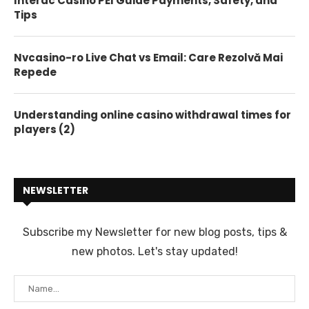
Interac Casino PEI Guide Payments, Safety, and
Tips
Nvcasino-ro Live Chat vs Email: Care Rezolvă Mai
Repede
Understanding online casino withdrawal times for
players (2)
NEWSLETTER
Subscribe my Newsletter for new blog posts, tips &
new photos. Let's stay updated!