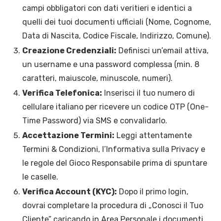
campi obbligatori con dati veritieri e identici a
quelli dei tuoi documenti ufficiali (Nome, Cognome,
Data di Nascita, Codice Fiscale, Indirizzo, Comune).
Creazione Credenziali:
Definisci un’email attiva,
un username e una password complessa (min. 8
caratteri, maiuscole, minuscole, numeri).
Verifica Telefonica:
Inserisci il tuo numero di
cellulare italiano per ricevere un codice OTP (One-
Time Password) via SMS e convalidarlo.
Accettazione Termini:
Leggi attentamente
Termini & Condizioni, l’Informativa sulla Privacy e
le regole del Gioco Responsabile prima di spuntare
le caselle.
Verifica Account (KYC):
Dopo il primo login,
dovrai completare la procedura di „Conosci il Tuo
Cliente” caricando in Area Personale i documenti