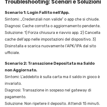
Troubleshooting: Scenari e Soluzioni
Scenario 1: Login Fallito nell’App.
Sintomi: „Credenziali non valide” o app che si chiude.
Diagnosi: Cache corrotta o aggiornamento pendente.
Soluzione: 1) Forza chiusura e riavvio app. 2) Cancella
cache dell’app nelle impostazioni del dispositivo. 3)
Disinstalla e scarica nuovamente l’APK/IPA dal sito
ufficiale.
Scenario 2: Transazione Depositata ma Saldo
non Aggiornato.
Sintomi: L’addebito è sulla carta ma il saldo in gioco è
invariato.
Diagnosi: Transazione in sospeso nel gateway di
pagamento.
Soluzione: Non ripetere il deposito. Attendi 15 minuti.