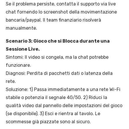
Se il problema persiste, contatta il supporto via live
chat fornendo lo screenshot della movimentazione
bancaria/paypal. Il team finanziario risolverà
manualmente.
Scenario 3: Gioco che si Blocca durante una
Sessione Live.
Sintomi: Il video si congela, ma la chat potrebbe
funzionare.
Diagnosi: Perdita di pacchetti dati o latenza della
rete.
Soluzione: 1) Passa immediatamente a una rete Wi-Fi
stabile o potenzia il segnale 4G/5G. 2) Riduci la
qualità video dal pannello delle impostazioni del gioco
(se disponibile). 3) Esci e rientra al tavolo. Le
scommesse già piazzate sono al sicuro.