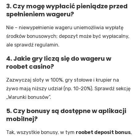
3. Czy mogę wypłacić pieniądze przed
spełnieniem wageru?
Nie – niewypełnienie wageru uniemożliwia wypłatę
środków bonusowych; depozyt może być wypłacalny,
ale sprawdź regulamin.
4. Jakie gry liczą się do wageru w
roobet casino
?
Zazwyczaj sloty w 100%, gry stołowe i krupier na
żywo mają niższy udział (np. 10-20%). Sprawdź sekcję
„Warunki bonusów”.
5. Czy bonusy są dostępne w aplikacji
mobilnej?
Tak, wszystkie bonusy, w tym
roobet deposit bonus
,