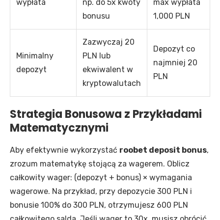
wypłata
np. do 5x kwoty
max wypłata
bonusu
1,000 PLN
Zazwyczaj 20
Depozyt co
Minimalny
PLN lub
najmniej 20
depozyt
ekwiwalent w
PLN
kryptowalutach
Strategia Bonusowa z Przykładami
Matematycznymi
Aby efektywnie wykorzystać
roobet deposit bonus
,
zrozum matematykę stojącą za wagerem. Oblicz
całkowity wager: (depozyt + bonus) × wymagania
wagerowe. Na przykład, przy depozycie 300 PLN i
bonusie 100% do 300 PLN, otrzymujesz 600 PLN
całkowitego salda. Jeśli wager to 30x, musisz obrócić