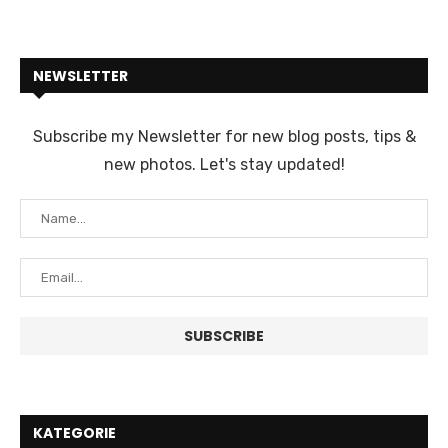
NEWSLETTER
Subscribe my Newsletter for new blog posts, tips &
new photos. Let's stay updated!
KATEGORIE