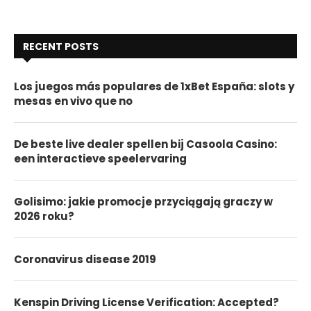
RECENT POSTS
Los juegos más populares de 1xBet España: slots y
mesas en vivo que no
De beste live dealer spellen bij Casoola Casino:
een interactieve speelervaring
Golisimo: jakie promocje przyciągają graczy w
2026 roku?
Coronavirus disease 2019
Kenspin Driving License Verification: Accepted?