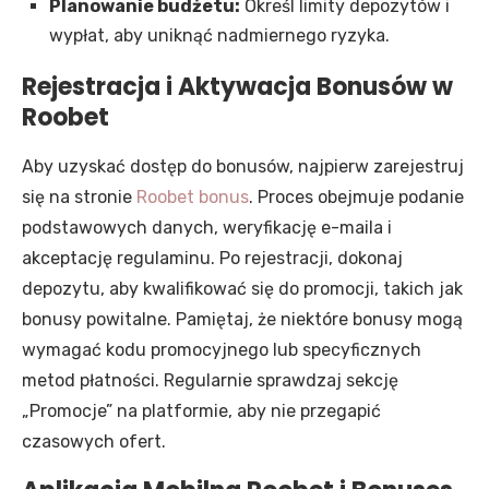
Planowanie budżetu:
Określ limity depozytów i
wypłat, aby uniknąć nadmiernego ryzyka.
Rejestracja i Aktywacja Bonusów w
Roobet
Aby uzyskać dostęp do bonusów, najpierw zarejestruj
się na stronie
Roobet bonus
. Proces obejmuje podanie
podstawowych danych, weryfikację e-maila i
akceptację regulaminu. Po rejestracji, dokonaj
depozytu, aby kwalifikować się do promocji, takich jak
bonusy powitalne. Pamiętaj, że niektóre bonusy mogą
wymagać kodu promocyjnego lub specyficznych
metod płatności. Regularnie sprawdzaj sekcję
„Promocje” na platformie, aby nie przegapić
czasowych ofert.