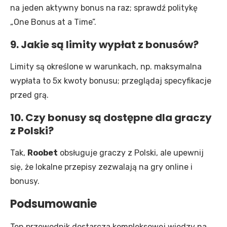
na jeden aktywny bonus na raz; sprawdź politykę
„One Bonus at a Time”.
9. Jakie są limity wypłat z bonusów?
Limity są określone w warunkach, np. maksymalna
wypłata to 5x kwoty bonusu; przeglądaj specyfikacje
przed grą.
10. Czy bonusy są dostępne dla graczy
z Polski?
Tak,
Roobet
obsługuje graczy z Polski, ale upewnij
się, że lokalne przepisy zezwalają na gry online i
bonusy.
Podsumowanie
Ten przewodnik dostarcza kompleksowej wiedzy na