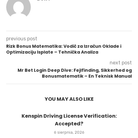
previous post
Rizk Bonus Matematika: Vodič za Izračun Oklade i
Optimizaciju Isplate – Tehnička Analiza
next post
Mr Bet Login Deep Dive: Fejlfinding, Sikkerhed og
Bonusmatematik – En Teknisk Manual
YOU MAY ALSO LIKE
Kenspin Driving License Verification:
Accepted?
6 sierpnia, 2026