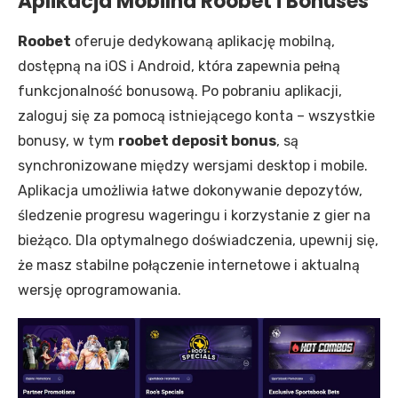
Aplikacja Mobilna Roobet i Bonuses
Roobet
oferuje dedykowaną aplikację mobilną,
dostępną na iOS i Android, która zapewnia pełną
funkcjonalność bonusową. Po pobraniu aplikacji,
zaloguj się za pomocą istniejącego konta – wszystkie
bonusy, w tym
roobet deposit bonus
, są
synchronizowane między wersjami desktop i mobile.
Aplikacja umożliwia łatwe dokonywanie depozytów,
śledzenie progresu wageringu i korzystanie z gier na
bieżąco. Dla optymalnego doświadczenia, upewnij się,
że masz stabilne połączenie internetowe i aktualną
wersję oprogramowania.