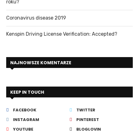
roku?
Coronavirus disease 2019
Kenspin Driving License Verification: Accepted?
NAJNOWSZE KOMENTARZE
KEEP IN TOUCH
FACEBOOK
TWITTER
INSTAGRAM
PINTEREST
YOUTUBE
BLOGLOVIN