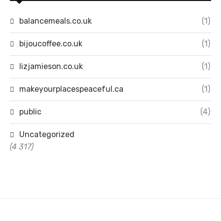
balancemeals.co.uk
(1)
bijoucoffee.co.uk
(1)
lizjamieson.co.uk
(1)
makeyourplacespeaceful.ca
(1)
public
(4)
Uncategorized
(4 317)