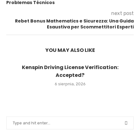
Problemas Técnicos
next post
Rebet Bonus Mathematics e Sicurezza: Una Guida
Esaustiva per Scommettitori Esperti
YOU MAY ALSO LIKE
Kenspin Driving License Verification:
Accepted?
6 sierpnia, 2026