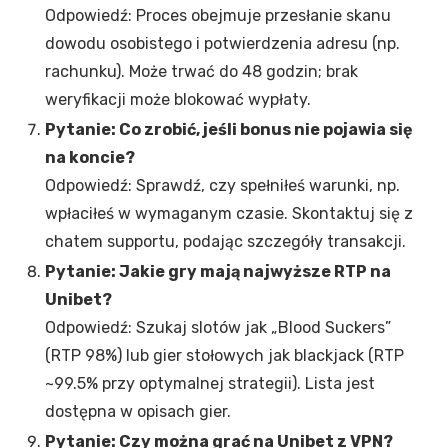
Odpowiedź: Proces obejmuje przesłanie skanu
dowodu osobistego i potwierdzenia adresu (np.
rachunku). Może trwać do 48 godzin; brak
weryfikacji może blokować wypłaty.
Pytanie: Co zrobić, jeśli bonus nie pojawia się
na koncie?
Odpowiedź: Sprawdź, czy spełniłeś warunki, np.
wpłaciłeś w wymaganym czasie. Skontaktuj się z
chatem supportu, podając szczegóły transakcji.
Pytanie: Jakie gry mają najwyższe RTP na
Unibet?
Odpowiedź: Szukaj slotów jak „Blood Suckers”
(RTP 98%) lub gier stołowych jak blackjack (RTP
~99.5% przy optymalnej strategii). Lista jest
dostępna w opisach gier.
Pytanie: Czy można grać na Unibet z VPN?