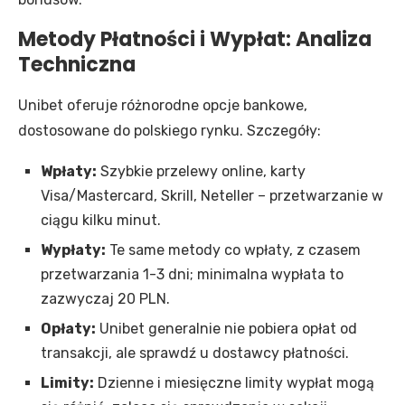
Metody Płatności i Wypłat: Analiza
Techniczna
Unibet oferuje różnorodne opcje bankowe,
dostosowane do polskiego rynku. Szczegóły:
Wpłaty:
Szybkie przelewy online, karty
Visa/Mastercard, Skrill, Neteller – przetwarzanie w
ciągu kilku minut.
Wypłaty:
Te same metody co wpłaty, z czasem
przetwarzania 1-3 dni; minimalna wypłata to
zazwyczaj 20 PLN.
Opłaty:
Unibet generalnie nie pobiera opłat od
transakcji, ale sprawdź u dostawcy płatności.
Limity:
Dzienne i miesięczne limity wypłat mogą