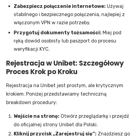
Zabezpiecz połączenie internetowe:
Używaj
stabilnego i bezpiecznego połączenia, najlepiej z
włączonym VPN w razie potrzeby.
Przygotuj dokumenty tożsamości:
Miej pod
ręką dowód osobisty lub paszport do procesu
weryfikacji KYC.
Rejestracja w Unibet: Szczegółowy
Proces Krok po Kroku
Rejestracja na Unibet jest prostym, ale krytycznym
krokiem. Poniżej przedstawiamy techniczną
breakdown procedury:
Wejście na stronę:
Otwórz przeglądarkę i przejdź
do oficjalnej strony Unibet dla Polski.
Kliknij przycisk „Zarejestruj się”:
Znajdziesz go