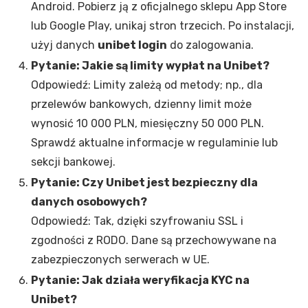
Android. Pobierz ją z oficjalnego sklepu App Store
lub Google Play, unikaj stron trzecich. Po instalacji,
użyj danych
unibet login
do zalogowania.
Pytanie: Jakie są limity wypłat na Unibet?
Odpowiedź: Limity zależą od metody; np., dla
przelewów bankowych, dzienny limit może
wynosić 10 000 PLN, miesięczny 50 000 PLN.
Sprawdź aktualne informacje w regulaminie lub
sekcji bankowej.
Pytanie: Czy Unibet jest bezpieczny dla
danych osobowych?
Odpowiedź: Tak, dzięki szyfrowaniu SSL i
zgodności z RODO. Dane są przechowywane na
zabezpieczonych serwerach w UE.
Pytanie: Jak działa weryfikacja KYC na
Unibet?