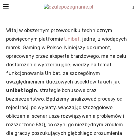
Witaj w obszernym przewodniku technicznym
poświęconym platformie
Unibet
, jednej z wiodących
marek iGaming w Polsce. Niniejszy dokument,
opracowany przez eksperta branżowego, ma na celu
dostarczenie wyczerpującej wiedzy na temat
funkcjonowania Unibet, ze szczególnym
uwzględnieniem kluczowych aspektów takich jak
unibet login
, strategie bonusowe oraz
bezpieczeństwo. Będziemy analizować procesy od
rejestracji po wypłaty, włączając szczegółowe
obliczenia, scenariusze rozwiązywania problemów i
rozszerzone FAQ, co czyni go niezbędnym źródłem
dla graczy poszukujących głębokiego zrozumienia