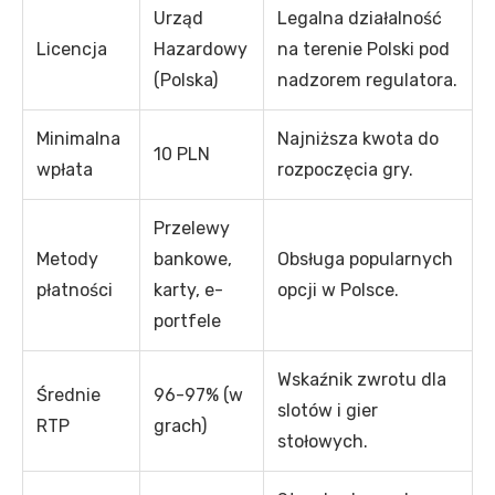
Urząd
Legalna działalność
Licencja
Hazardowy
na terenie Polski pod
(Polska)
nadzorem regulatora.
Minimalna
Najniższa kwota do
10 PLN
wpłata
rozpoczęcia gry.
Przelewy
Metody
bankowe,
Obsługa popularnych
płatności
karty, e-
opcji w Polsce.
portfele
Wskaźnik zwrotu dla
Średnie
96-97% (w
slotów i gier
RTP
grach)
stołowych.