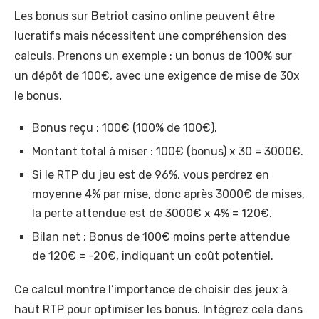
Les bonus sur Betriot casino online peuvent être
lucratifs mais nécessitent une compréhension des
calculs. Prenons un exemple : un bonus de 100% sur
un dépôt de 100€, avec une exigence de mise de 30x
le bonus.
Bonus reçu : 100€ (100% de 100€).
Montant total à miser : 100€ (bonus) x 30 = 3000€.
Si le RTP du jeu est de 96%, vous perdrez en
moyenne 4% par mise, donc après 3000€ de mises,
la perte attendue est de 3000€ x 4% = 120€.
Bilan net : Bonus de 100€ moins perte attendue
de 120€ = -20€, indiquant un coût potentiel.
Ce calcul montre l’importance de choisir des jeux à
haut RTP pour optimiser les bonus. Intégrez cela dans