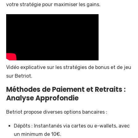
votre stratégie pour maximiser les gains.
Vidéo explicative sur les stratégies de bonus et de jeu
sur Betriot.
Méthodes de Paiement et Retraits :
Analyse Approfondie
Betriot propose diverses options bancaires :
Dépôts : Instantanés via cartes ou e-wallets, avec
un minimum de 10€.