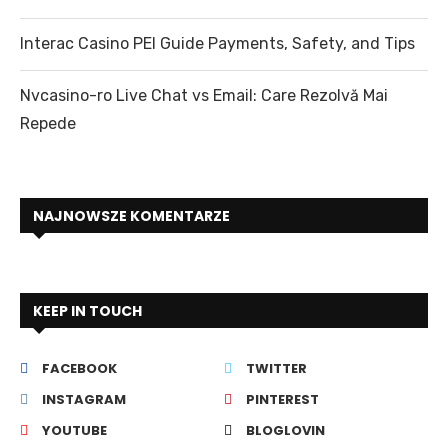
Interac Casino PEI Guide Payments, Safety, and Tips
Nvcasino-ro Live Chat vs Email: Care Rezolvă Mai
Repede
NAJNOWSZE KOMENTARZE
KEEP IN TOUCH
FACEBOOK
TWITTER
INSTAGRAM
PINTEREST
YOUTUBE
BLOGLOVIN