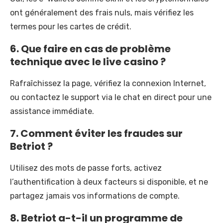
ont généralement des frais nuls, mais vérifiez les
termes pour les cartes de crédit.
6. Que faire en cas de problème
technique avec le live casino ?
Rafraîchissez la page, vérifiez la connexion Internet,
ou contactez le support via le chat en direct pour une
assistance immédiate.
7. Comment éviter les fraudes sur
Betriot ?
Utilisez des mots de passe forts, activez
l’authentification à deux facteurs si disponible, et ne
partagez jamais vos informations de compte.
8. Betriot a-t-il un programme de