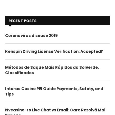
RECENT POSTS
Coronavirus disease 2019
Kenspin Driving License Verification: Accepted?
Métodos de Saque Mais Rápidos da Solverde,
Classificados
Interac Casino PEI Guide Payments, Safety, and
Tips
Nvcasino-ro Live Chat vs Email: Care Rezolvă Mai