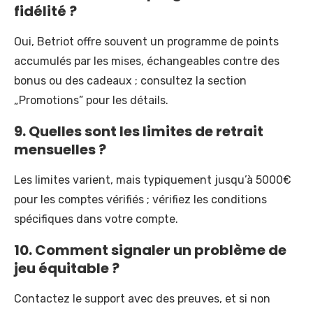
fidélité ?
Oui, Betriot offre souvent un programme de points
accumulés par les mises, échangeables contre des
bonus ou des cadeaux ; consultez la section
„Promotions” pour les détails.
9. Quelles sont les limites de retrait
mensuelles ?
Les limites varient, mais typiquement jusqu’à 5000€
pour les comptes vérifiés ; vérifiez les conditions
spécifiques dans votre compte.
10. Comment signaler un problème de
jeu équitable ?
Contactez le support avec des preuves, et si non