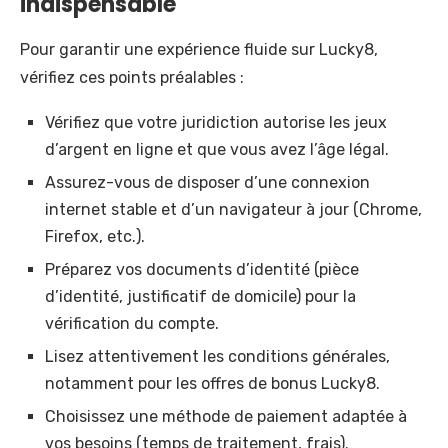
indispensable
Pour garantir une expérience fluide sur Lucky8,
vérifiez ces points préalables :
Vérifiez que votre juridiction autorise les jeux
d’argent en ligne et que vous avez l’âge légal.
Assurez-vous de disposer d’une connexion
internet stable et d’un navigateur à jour (Chrome,
Firefox, etc.).
Préparez vos documents d’identité (pièce
d’identité, justificatif de domicile) pour la
vérification du compte.
Lisez attentivement les conditions générales,
notamment pour les offres de bonus Lucky8.
Choisissez une méthode de paiement adaptée à
vos besoins (temps de traitement, frais).