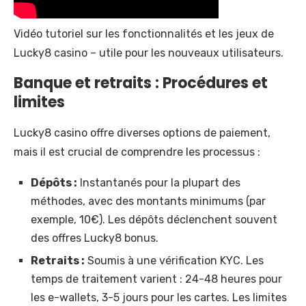
Vidéo tutoriel sur les fonctionnalités et les jeux de
Lucky8 casino – utile pour les nouveaux utilisateurs.
Banque et retraits : Procédures et
limites
Lucky8 casino offre diverses options de paiement,
mais il est crucial de comprendre les processus :
Dépôts :
Instantanés pour la plupart des
méthodes, avec des montants minimums (par
exemple, 10€). Les dépôts déclenchent souvent
des offres Lucky8 bonus.
Retraits :
Soumis à une vérification KYC. Les
temps de traitement varient : 24-48 heures pour
les e-wallets, 3-5 jours pour les cartes. Les limites