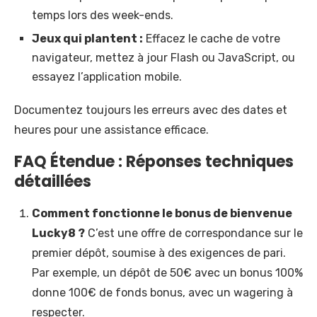
temps lors des week-ends.
Jeux qui plantent :
Effacez le cache de votre
navigateur, mettez à jour Flash ou JavaScript, ou
essayez l’application mobile.
Documentez toujours les erreurs avec des dates et
heures pour une assistance efficace.
FAQ Étendue : Réponses techniques
détaillées
Comment fonctionne le bonus de bienvenue
Lucky8 ?
C’est une offre de correspondance sur le
premier dépôt, soumise à des exigences de pari.
Par exemple, un dépôt de 50€ avec un bonus 100%
donne 100€ de fonds bonus, avec un wagering à
respecter.