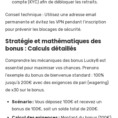
compte (KYC) afin de débloquer les retraits.
Conseil technique : Utilisez une adresse email
permanente et évitez les VPN pendant l’inscription
pour prévenir les blocages de sécurité.
Stratégie et mathématiques des
bonus : Calculs détaillés
Comprendre les mécaniques des bonus Lucky8 est
essentiel pour maximiser vos chances. Prenons
l’exemple du bonus de bienvenue standard : 100%
jusqu’à 200€ avec des exigences de pari (wagering)
de x30 sur le bonus.
Scénario :
Vous déposez 100€ et recevez un
bonus de 100€, soit un solde total de 200€.
Calcul des exigences :
Montant du bonus (100€)