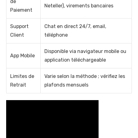
de
Neteller), virements bancaires
Paiement
Support
Chat en direct 24/7, email,
Client
téléphone
Disponible via navigateur mobile ou
App Mobile
application téléchargeable
Limites de
Varie selon la méthode ; vérifiez les
Retrait
plafonds mensuels