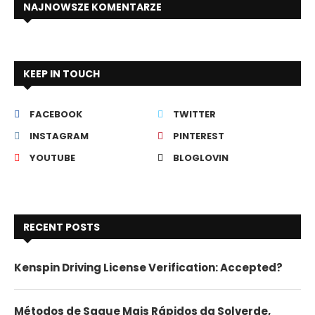
NAJNOWSZE KOMENTARZE
KEEP IN TOUCH
FACEBOOK
TWITTER
INSTAGRAM
PINTEREST
YOUTUBE
BLOGLOVIN
RECENT POSTS
Kenspin Driving License Verification: Accepted?
Métodos de Saque Mais Rápidos da Solverde,