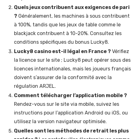
Quels jeux contribuent aux exigences de pari
?
Généralement, les machines à sous contribuent
à 100%, tandis que les jeux de table comme le
blackjack contribuent à 10-20%. Consultez les
conditions spécifiques du bonus Lucky8.
Lucky8 casino est-il légal en France ?
Vérifiez
la licence sur le site ; Lucky8 peut opérer sous des
licences internationales, mais les joueurs français
doivent s’assurer de la conformité avec la
régulation ARJEL.
Comment télécharger l’application mobile ?
Rendez-vous sur le site via mobile, suivez les
instructions pour l’application Android ou iOS, ou
utilisez la version navigateur optimisée.
Quelles sont les méthodes de retrait les plus