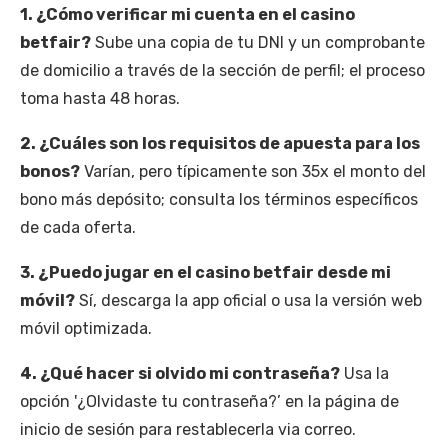
1. ¿Cómo verificar mi cuenta en el casino
betfair?
Sube una copia de tu DNI y un comprobante
de domicilio a través de la sección de perfil; el proceso
toma hasta 48 horas.
2. ¿Cuáles son los requisitos de apuesta para los
bonos?
Varían, pero típicamente son 35x el monto del
bono más depósito; consulta los términos específicos
de cada oferta.
3. ¿Puedo jugar en el casino betfair desde mi
móvil?
Sí, descarga la app oficial o usa la versión web
móvil optimizada.
4. ¿Qué hacer si olvido mi contraseña?
Usa la
opción '¿Olvidaste tu contraseña?’ en la página de
inicio de sesión para restablecerla via correo.