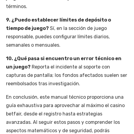
términos.
9. ¿Puedo establecer límites de depósito o
tiempo de juego?
Sí, en la sección de juego
responsable, puedes configurar límites diarios,
semanales o mensuales.
10. ¿Qué pasa si encuentro un error técnico en
un juego?
Reporta el incidente al soporte con
capturas de pantalla; los fondos afectados suelen ser
reembolsados tras investigación.
En conclusión, este manual técnico proporciona una
guía exhaustiva para aprovechar al máximo el casino
betfair, desde el registro hasta estrategias
avanzadas. Al seguir estos pasos y comprender los
aspectos matemáticos y de seguridad, podrás