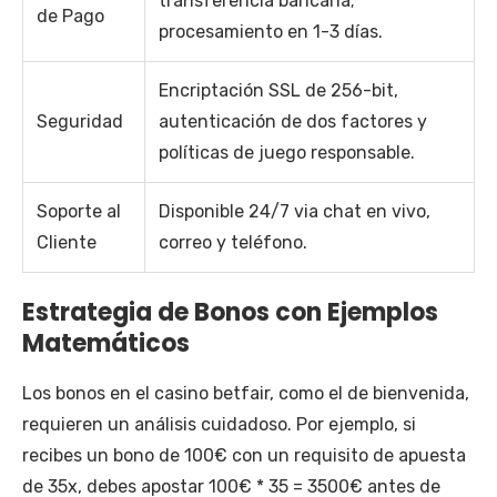
transferencia bancaria;
de Pago
procesamiento en 1-3 días.
Encriptación SSL de 256-bit,
Seguridad
autenticación de dos factores y
políticas de juego responsable.
Soporte al
Disponible 24/7 via chat en vivo,
Cliente
correo y teléfono.
Estrategia de Bonos con Ejemplos
Matemáticos
Los bonos en el casino betfair, como el de bienvenida,
requieren un análisis cuidadoso. Por ejemplo, si
recibes un bono de 100€ con un requisito de apuesta
de 35x, debes apostar 100€ * 35 = 3500€ antes de