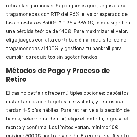
retirar las ganancias. Supongamos que juegas a una
tragamonedas con RTP del 96%: el valor esperado de
las apuestas es 3500€ * 0.96 = 3360€, lo que significa
una pérdida teórica de 140€. Para maximizar el valor,
elige juegos con alta contribución al requisito, como
tragamonedas al 100%, y gestiona tu bankroll para
cumplir los requisitos sin agotar fondos.
Métodos de Pago y Proceso de
Retiro
El casino betfair ofrece múltiples opciones: depósitos
instantáneos con tarjetas o e-wallets, y retiros que
tardan 1-3 días hábiles. Para retirar, ve a la sección de
banca, selecciona 'Retirar’, elige el método, ingresa el
monto y confirma. Los límites varían: mínimo 10€,
máximo 5000€ por transacción. Es crucial verificar tu