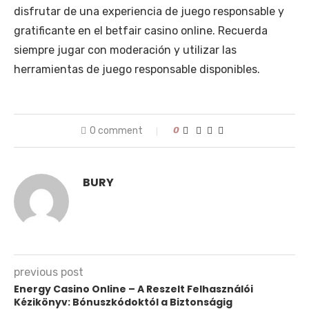
disfrutar de una experiencia de juego responsable y
gratificante en el betfair casino online. Recuerda
siempre jugar con moderación y utilizar las
herramientas de juego responsable disponibles.
0 comment
0
BURY
previous post
Energy Casino Online – A Reszelt Felhasználói
Kézikönyv: Bónuszkódoktól a Biztonságig