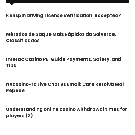
Kenspin Driving License Verification: Accepted?
Métodos de Saque Mais Rápidos da Solverde,
Classificados
Interac Casino PEI Guide Payments, Safety, and
Tips
Nvcasino-ro Live Chat vs Email: Care Rezolvă Mai
Repede
Understanding online casino withdrawal times for
players (2)