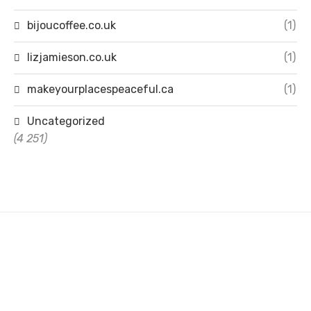
bijoucoffee.co.uk
(1)
lizjamieson.co.uk
(1)
makeyourplacespeaceful.ca
(1)
Uncategorized
(4 251)