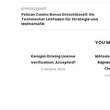
previous post
Pelican Casino Bonus Entschlüsselt: Ein
Technischer Leitfaden für Strategie und
Mathematik
YOU M
Kenspin Driving License
Métodos
Verification: Accepted?
Rápido
Cl
6 sierpnia, 2026
6 s