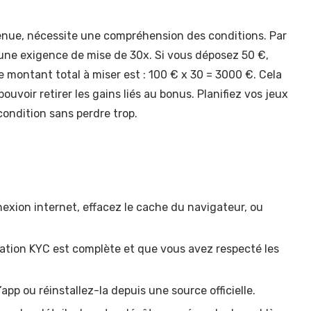
venue, nécessite une compréhension des conditions. Par
une exigence de mise de 30x. Si vous déposez 50 €,
 montant total à miser est : 100 € x 30 = 3000 €. Cela
uvoir retirer les gains liés au bonus. Planifiez vos jeux
ondition sans perdre trop.
nexion internet, effacez le cache du navigateur, ou
ication KYC est complète et que vous avez respecté les
’app ou réinstallez-la depuis une source officielle.