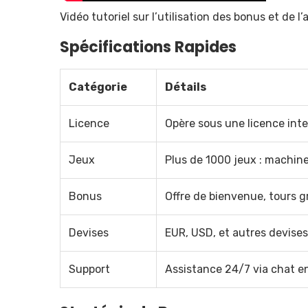
Vidéo tutoriel sur l’utilisation des bonus et de l’
Spécifications Rapides
Catégorie
Détails
Licence
Opère sous une licence inter
Jeux
Plus de 1000 jeux : machines
Bonus
Offre de bienvenue, tours g
Devises
EUR, USD, et autres devises
Support
Assistance 24/7 via chat en