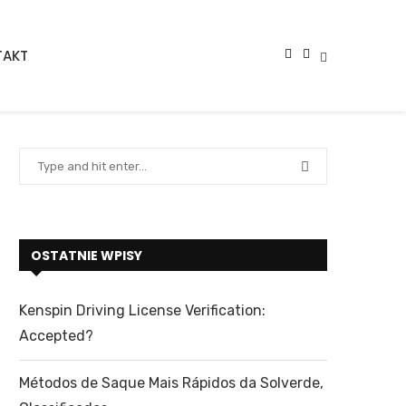
TAKT
OSTATNIE WPISY
Kenspin Driving License Verification:
Accepted?
Métodos de Saque Mais Rápidos da Solverde,