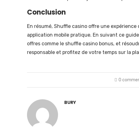
Conclusion
En résumé, Shuffle casino offre une expérience
application mobile pratique. En suivant ce guid
offres comme le shuffle casino bonus, et résou
responsable et profitez de votre temps sur la pl
0 comme
BURY