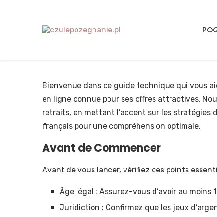
POG
Bienvenue dans ce guide technique qui vous ai
en ligne connue pour ses offres attractives. Nous
retraits, en mettant l’accent sur les stratégies 
français pour une compréhension optimale.
Avant de Commencer
Avant de vous lancer, vérifiez ces points essenti
Âge légal : Assurez-vous d’avoir au moins 1
Juridiction : Confirmez que les jeux d’arge