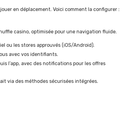
 jouer en déplacement. Voici comment la configurer :
uffle casino, optimisée pour une navigation fluide.
ciel ou les stores approuvés (iOS/Android).
ous avec vos identifiants.
s l’app, avec des notifications pour les offres
trait via des méthodes sécurisées intégrées.