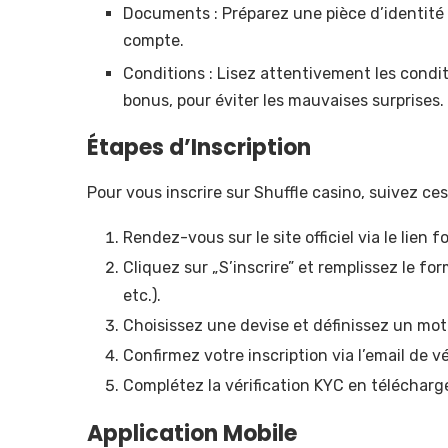
Documents : Préparez une pièce d’identité et
compte.
Conditions : Lisez attentivement les condit
bonus, pour éviter les mauvaises surprises.
Étapes d’Inscription
Pour vous inscrire sur Shuffle casino, suivez ces
Rendez-vous sur le site officiel via le lien f
Cliquez sur „S’inscrire” et remplissez le f
etc.).
Choisissez une devise et définissez un mot
Confirmez votre inscription via l’email de v
Complétez la vérification KYC en télécharg
Application Mobile