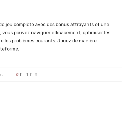
 de jeu complète avec des bonus attrayants et une
e, vous pouvez naviguer efficacement, optimiser les
dre les problèmes courants. Jouez de manière
ateforme.
nt
0