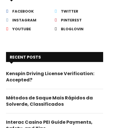
FACEBOOK
TWITTER
INSTAGRAM
PINTEREST
YOUTUBE
BLOGLOVIN
RECENT POSTS
Kenspin Driving License Verification:
Accepted?
Métodos de Saque Mais Rápidos da
Solverde, Classificados
Interac Casino PEI Guide Payments,