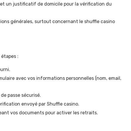
 un justificatif de domicile pour la vérification du
ions générales, surtout concernant le shuffle casino
 étapes :
ourni.
ormulaire avec vos informations personnelles (nom, email,
 de passe sécurisé.
érification envoyé par Shuffle casino.
eant vos documents pour activer les retraits.