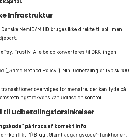
 kapital.
ke Infrastruktur
Danske NemID/MitID bruges ikke direkte til spil, men
djepart.
Pay, Trustly. Alle beløb konverteres til DKK, ingen
ud („Same Method Policy”). Min. udbetaling er typisk 100
 transaktioner overvåges for mønstre, der kan tyde på
 omsætningsfrekvens kan udløse en kontrol.
l til Udbetalingsforsinkelser
ngskode” på trods af korrekt info.
ion-konflikt. 1) Brug „Glemt adgangskode”-funktionen.