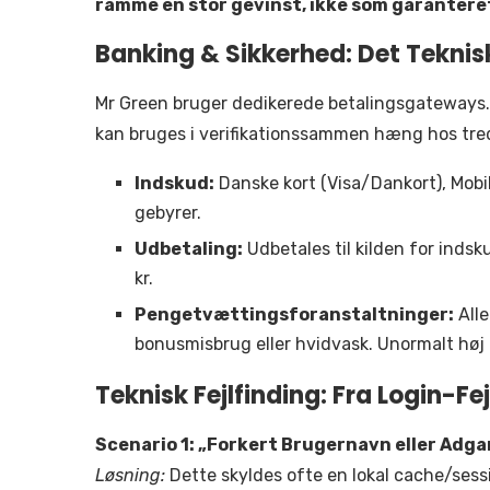
ramme en stor gevinst, ikke som garanteret
Banking & Sikkerhed: Det Teknis
Mr Green bruger dedikerede betalingsgateways. 
kan bruges i verifikationssammen hæng hos tre
Indskud:
Danske kort (Visa/Dankort), Mobile
gebyrer.
Udbetaling:
Udbetales til kilden for indsk
kr.
Pengetvættingsforanstaltninger:
Alle
bonusmisbrug eller hvidvask. Unormalt høj
Teknisk Fejlfinding: Fra Login-Fej
Scenario 1: „Forkert Brugernavn eller Adga
Løsning:
Dette skyldes ofte en lokal cache/sess