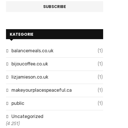
KATEGORIE
balancemeals.co.uk
(1)
bijoucoffee.co.uk
(1)
lizjamieson.co.uk
(1)
makeyourplacespeaceful.ca
(1)
public
(1)
Uncategorized
(4 251)