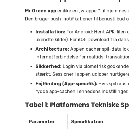
Mr Green app
er ikke en „wrapper” til hjemmesi
Den bruger push-notifikationer til bonustilbud
Installation:
For Android: Hent APK-filen di
ukendte kilder). For iOS: Download fra dans
Architecture:
App’en cacher spil-data lok
internetforbindelse for realtids-transaktio
Sikkerhed:
Login via biometrisk godkende
stærkt. Sessioner i app’en udløber hurtiger
Fejlfinding (App-specifik):
Hvis spil crash
rydde app-cachen i enhedens indstillinger. 
Tabel 1: Platformens Tekniske Sp
Parameter
Specifikation