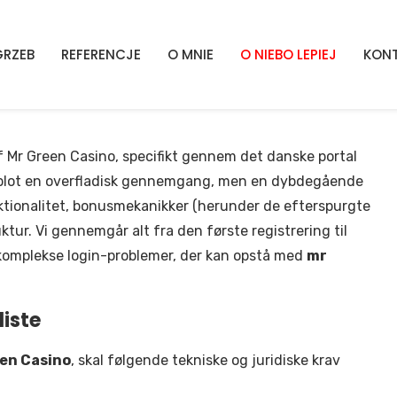
RZEB
REFERENCJE
O MNIE
O NIEBO LEPIEJ
KON
 Mr Green Casino, specifikt gennem det danske portal
e blot en overfladisk gennemgang, men en dybdegående
ktionalitet, bonusmekanikker (herunder de efterspurgte
ktur. Vi gennemgår alt fra den første registrering til
 komplekse login-problemer, der kan opstå med
mr
liste
en Casino
, skal følgende tekniske og juridiske krav