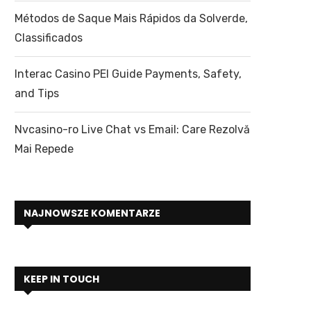
Métodos de Saque Mais Rápidos da Solverde,
Classificados
Interac Casino PEI Guide Payments, Safety,
and Tips
Nvcasino-ro Live Chat vs Email: Care Rezolvă
Mai Repede
NAJNOWSZE KOMENTARZE
KEEP IN TOUCH