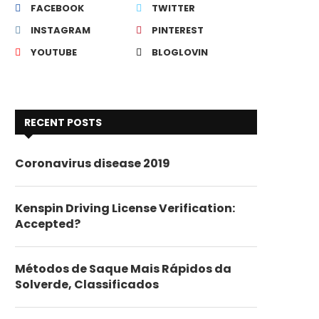
FACEBOOK
TWITTER
INSTAGRAM
PINTEREST
YOUTUBE
BLOGLOVIN
RECENT POSTS
Coronavirus disease 2019
Kenspin Driving License Verification:
Accepted?
Métodos de Saque Mais Rápidos da
Solverde, Classificados