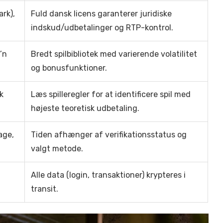
rk),
Fuld dansk licens garanterer juridiske
indskud/udbetalinger og RTP-kontrol.
’n
Bredt spilbibliotek med varierende volatilitet
og bonusfunktioner.
sk
Læs spilleregler for at identificere spil med
højeste teoretisk udbetaling.
age,
Tiden afhænger af verifikationsstatus og
valgt metode.
Alle data (login, transaktioner) krypteres i
transit.