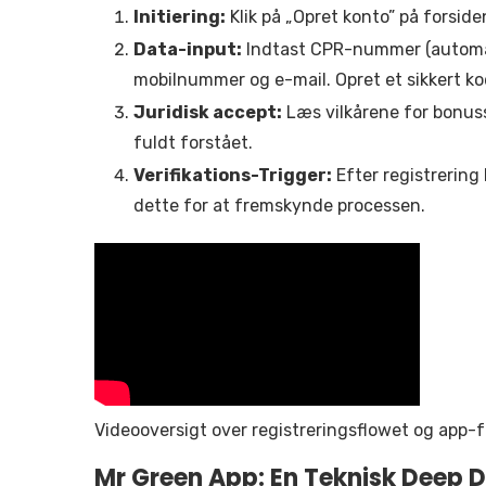
Initiering:
Klik på „Opret konto” på forside
Data-input:
Indtast CPR-nummer (automatis
mobilnummer og e-mail. Opret et sikkert k
Juridisk accept:
Læs vilkårene for bonusse
fuldt forstået.
Verifikations-Trigger:
Efter registrering
dette for at fremskynde processen.
Videooversigt over registreringsflowet og app-f
Mr Green App: En Teknisk Deep D