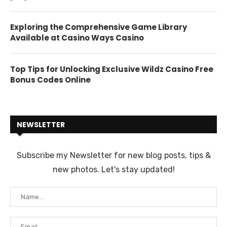
Exploring the Comprehensive Game Library
Available at Casino Ways Casino
Top Tips for Unlocking Exclusive Wildz Casino Free
Bonus Codes Online
NEWSLETTER
Subscribe my Newsletter for new blog posts, tips &
new photos. Let's stay updated!