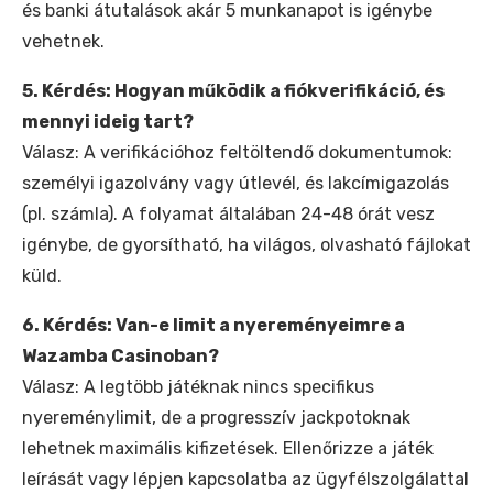
és banki átutalások akár 5 munkanapot is igénybe
vehetnek.
5. Kérdés: Hogyan működik a fiókverifikáció, és
mennyi ideig tart?
Válasz: A verifikációhoz feltöltendő dokumentumok:
személyi igazolvány vagy útlevél, és lakcímigazolás
(pl. számla). A folyamat általában 24-48 órát vesz
igénybe, de gyorsítható, ha világos, olvasható fájlokat
küld.
6. Kérdés: Van-e limit a nyereményeimre a
Wazamba Casinoban?
Válasz: A legtöbb játéknak nincs specifikus
nyereménylimit, de a progresszív jackpotoknak
lehetnek maximális kifizetések. Ellenőrizze a játék
leírását vagy lépjen kapcsolatba az ügyfélszolgálattal