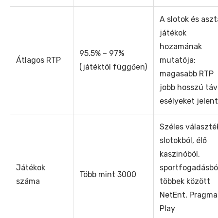
A slotok és aszt
játékok
hozamának
95.5% – 97%
Átlagos RTP
mutatója;
(játéktól függően)
magasabb RTP
jobb hosszú tá
esélyeket jelent
Széles választé
slotokból, élő
kaszinóból,
Játékok
sportfogadásból
Több mint 3000
száma
többek között
NetEnt, Pragma
Play