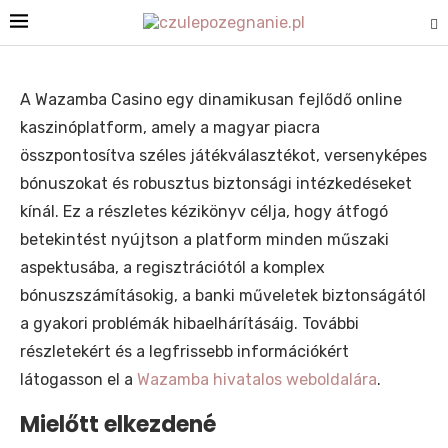
A Wazamba Casino egy dinamikusan fejlődő online
kaszinóplatform, amely a magyar piacra
összpontosítva széles játékválasztékot, versenyképes
bónuszokat és robusztus biztonsági intézkedéseket
kínál. Ez a részletes kézikönyv célja, hogy átfogó
betekintést nyújtson a platform minden műszaki
aspektusába, a regisztrációtól a komplex
bónuszszámításokig, a banki műveletek biztonságától
a gyakori problémák hibaelhárításáig. További
részletekért és a legfrissebb információkért
látogasson el a
Wazamba hivatalos weboldalára
.
Mielőtt elkezdené