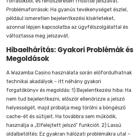
forrásokból, és rendszeresen frissítse jelszavát.
Problémaforrások: Ha gyanús tevékenységet észlel,
például ismeretlen bejelentkezési kísérleteket,
azonnal lépjen kapcsolatba az ügyfélszolgálattal és
változtassa meg jelszavát.
Hibaelhárítás: Gyakori Problémák és
Megoldások
A Wazamba Casino használata során előfordulhatnak
technikai akadályok – itt néhány gyakori
forgatókönyv és megoldás: 1) Bejelentkezési hiba: Ha
nem tud bejelentkezni, először ellenőrizze a jelszó
helyességét, majd próbálja meg törölni a böngésző
cache-ét és sütijeit. Ha továbbra sem működik,
használja a „Elfelejtett jelszó” funkciót. 2) Lassú
oldalbetöltés: Ez gyakran hálózati problémákra utal –