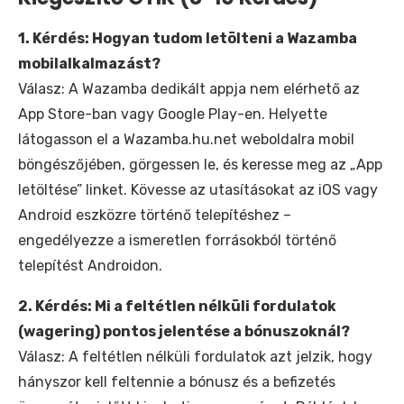
1. Kérdés: Hogyan tudom letölteni a Wazamba
mobilalkalmazást?
Válasz: A Wazamba dedikált appja nem elérhető az
App Store-ban vagy Google Play-en. Helyette
látogasson el a Wazamba.hu.net weboldalra mobil
böngészőjében, görgessen le, és keresse meg az „App
letöltése” linket. Kövesse az utasításokat az iOS vagy
Android eszközre történő telepítéshez –
engedélyezze a ismeretlen forrásokból történő
telepítést Androidon.
2. Kérdés: Mi a feltétlen nélküli fordulatok
(wagering) pontos jelentése a bónuszoknál?
Válasz: A feltétlen nélküli fordulatok azt jelzik, hogy
hányszor kell feltennie a bónusz és a befizetés