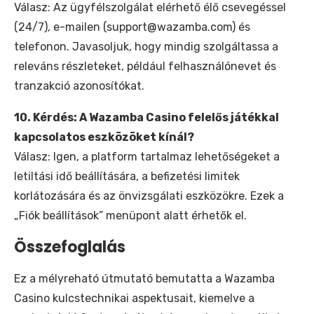
Válasz: Az ügyfélszolgálat elérhető élő csevegéssel
(24/7), e-mailen (support@wazamba.com) és
telefonon. Javasoljuk, hogy mindig szolgáltassa a
releváns részleteket, például felhasználónevet és
tranzakció azonosítókat.
10. Kérdés: A Wazamba Casino felelős játékkal
kapcsolatos eszközöket kínál?
Válasz: Igen, a platform tartalmaz lehetőségeket a
letiltási idő beállítására, a befizetési limitek
korlátozására és az önvizsgálati eszközökre. Ezek a
„Fiók beállítások” menüpont alatt érhetők el.
Összefoglalás
Ez a mélyreható útmutató bemutatta a Wazamba
Casino kulcstechnikai aspektusait, kiemelve a