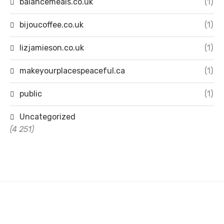
balancemeals.co.uk
(1)
bijoucoffee.co.uk
(1)
lizjamieson.co.uk
(1)
makeyourplacespeaceful.ca
(1)
public
(1)
Uncategorized
(4 251)