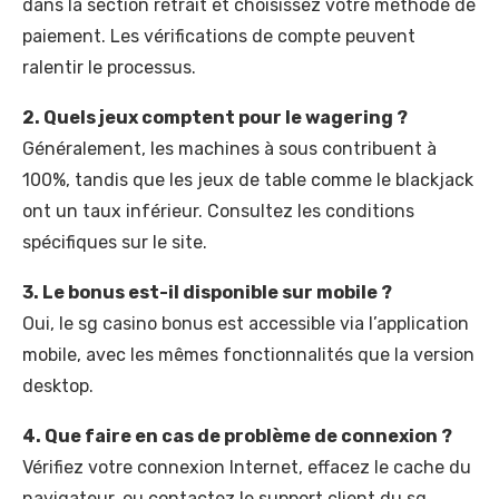
dans la section retrait et choisissez votre méthode de
paiement. Les vérifications de compte peuvent
ralentir le processus.
2. Quels jeux comptent pour le wagering ?
Généralement, les machines à sous contribuent à
100%, tandis que les jeux de table comme le blackjack
ont un taux inférieur. Consultez les conditions
spécifiques sur le site.
3. Le bonus est-il disponible sur mobile ?
Oui, le sg casino bonus est accessible via l’application
mobile, avec les mêmes fonctionnalités que la version
desktop.
4. Que faire en cas de problème de connexion ?
Vérifiez votre connexion Internet, effacez le cache du
navigateur, ou contactez le support client du sg