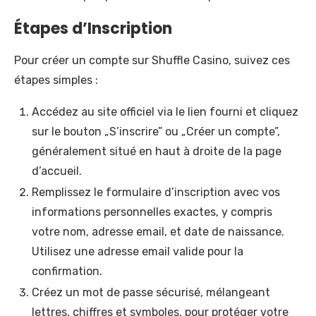
Étapes d’Inscription
Pour créer un compte sur Shuffle Casino, suivez ces
étapes simples :
Accédez au site officiel via le lien fourni et cliquez
sur le bouton „S’inscrire” ou „Créer un compte”,
généralement situé en haut à droite de la page
d’accueil.
Remplissez le formulaire d’inscription avec vos
informations personnelles exactes, y compris
votre nom, adresse email, et date de naissance.
Utilisez une adresse email valide pour la
confirmation.
Créez un mot de passe sécurisé, mélangeant
lettres, chiffres et symboles, pour protéger votre