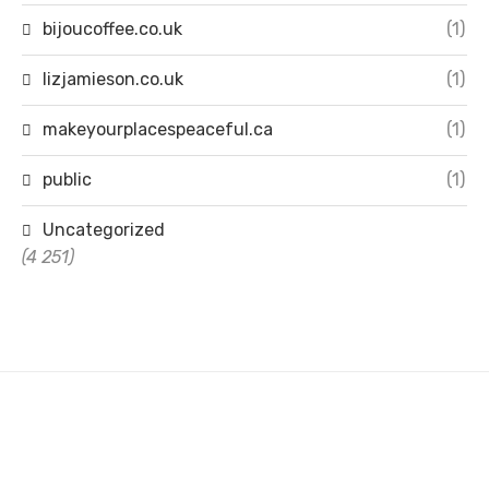
bijoucoffee.co.uk
(1)
lizjamieson.co.uk
(1)
makeyourplacespeaceful.ca
(1)
public
(1)
Uncategorized
(4 251)