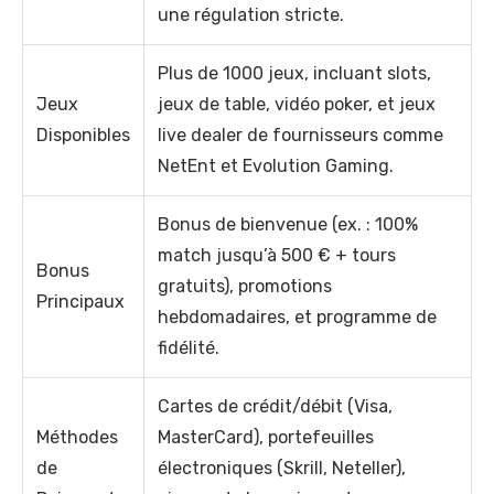
une régulation stricte.
Plus de 1000 jeux, incluant slots,
Jeux
jeux de table, vidéo poker, et jeux
Disponibles
live dealer de fournisseurs comme
NetEnt et Evolution Gaming.
Bonus de bienvenue (ex. : 100%
match jusqu’à 500 € + tours
Bonus
gratuits), promotions
Principaux
hebdomadaires, et programme de
fidélité.
Cartes de crédit/débit (Visa,
Méthodes
MasterCard), portefeuilles
de
électroniques (Skrill, Neteller),