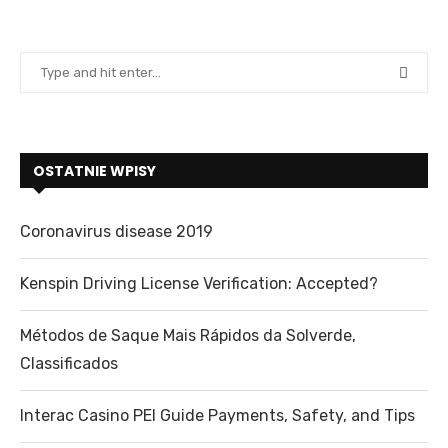
OSTATNIE WPISY
Coronavirus disease 2019
Kenspin Driving License Verification: Accepted?
Métodos de Saque Mais Rápidos da Solverde,
Classificados
Interac Casino PEI Guide Payments, Safety, and Tips