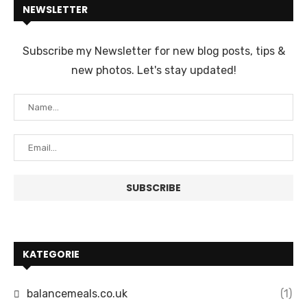
NEWSLETTER
Subscribe my Newsletter for new blog posts, tips &
new photos. Let's stay updated!
KATEGORIE
balancemeals.co.uk
(1)